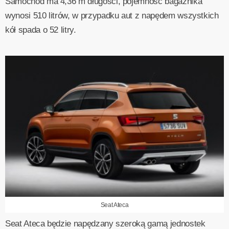
Samochód ma 4,36 m długości, pojemność bagażnika
wynosi 510 litrów, w przypadku aut z napędem wszystkich
kół spada o 52 litry.
Seat Ateca
Seat Ateca będzie napędzany szeroką gamą jednostek