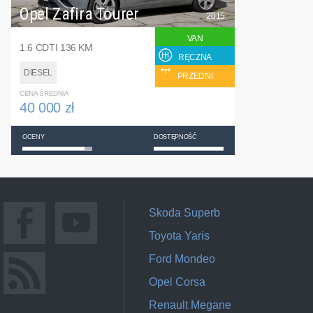
Opel Zafira Tourer
2015
VAN
1.6 CDTI 136 KM
RĘCZNA
DIESEL
PRZEDNI
CENA ŚREDNIA
40 000 zł
OCENY
DOSTĘPNOŚĆ
Skoda Superb
Toyota Yaris
Ford Mondeo
Opel Corsa
Renault Megane