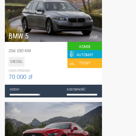
BMW 5
2015
KOMBI
20d 190 KM
AUTOMAT
DIESEL
TYLNY
CENA ŚREDNIA
70 000 zł
OCENY
DOSTĘPNOŚĆ