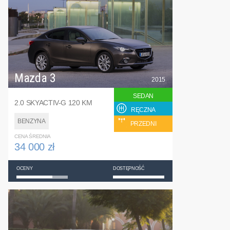
Mazda 3
2015
SEDAN
2.0 SKYACTIV-G 120 KM
RĘCZNA
BENZYNA
PRZEDNI
CENA ŚREDNIA
34 000 zł
OCENY
DOSTĘPNOŚĆ