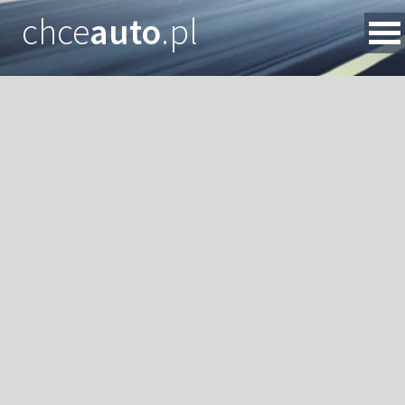
chce
auto
.pl