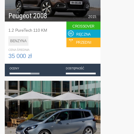
Peugeot 2008
2015
CROSSOVER
1.2 PureTech 110 KM
RĘCZNA
BENZYNA
PRZEDNI
CENA ŚREDNIA
35 000 zł
OCENY
DOSTĘPNOŚĆ