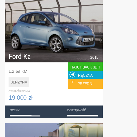
Ford Ka
2015
HATCHBACK 3DR
1.2 69 KM
RĘCZNA
BENZYNA
PRZEDNI
CENA ŚREDNIA
19 000 zł
OCENY
DOSTĘPNOŚĆ