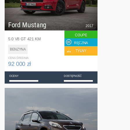
Ford Mustang
2017
COUPE
5.0 V8 GT 421 KM
RĘCZNA
BENZYNA
TYLNY
CENA ŚREDNIA
92 000 zł
OCENY
DOSTĘPNOŚĆ