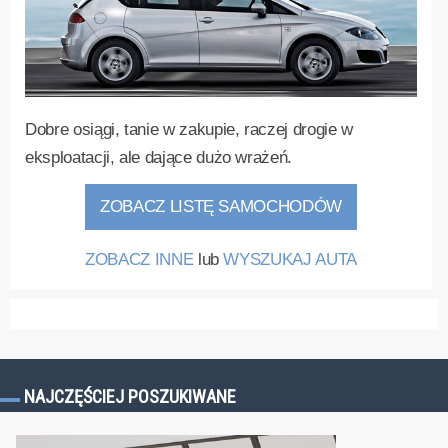
Dobre osiągi, tanie w zakupie, raczej drogie w
eksploatacji, ale dające dużo wrażeń.
ZOBACZ LISTĘ SAMOCHODÓW
ZOBACZ INNE
lub
WYSZUKAJ AUTA
NAJCZĘŚCIEJ POSZUKIWANE