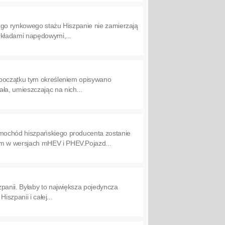
ego rynkowego stażu Hiszpanie nie zamierzają
układami napędowymi,...
 początku tym określeniem opisywano
a, umieszczając na nich...
amochód hiszpańskiego producenta zostanie
m w wersjach mHEV i PHEV.Pojazd...
panii. Byłaby to największa pojedyncza
szpanii i całej...