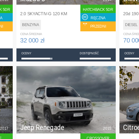
K 5DR
HATCHBACK 5DR
2.0 SKYACTIV-G 120 KM
20d 19
A
RĘCZNA
BENZYNA
DIESEL
NI
PRZEDNI
CENA ŚREDNIA
CENA ŚRE
32 000 zł
70 00
OCENY
DOSTĘPNOŚĆ
OCENY
Jeep Renegade
Citro
2017
2015
E
CROSSOVER