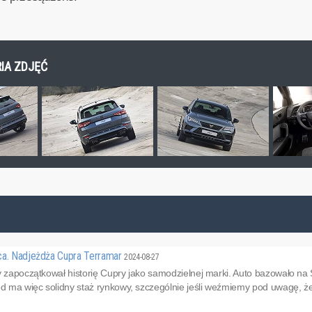
RIA ZDJĘĆ
ca. Nadjeżdża Cupra Terramar
2024-08-27
y zapoczątkował historię Cupry jako samodzielnej marki. Auto bazowało na
 ma więc solidny staż rynkowy, szczególnie jeśli weźmiemy pod uwagę, że