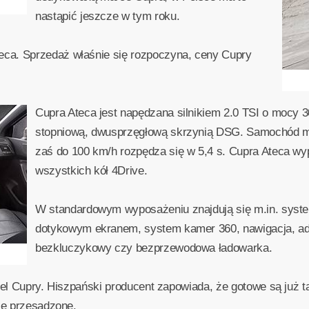
nastąpić jeszcze w tym roku.
ca. Sprzedaż właśnie się rozpoczyna, ceny Cupry
Cupra Ateca jest napędzana silnikiem 2.0 TSI o mocy 
stopniową, dwusprzęgłową skrzynią DSG. Samochód m
zaś do 100 km/h rozpędza się w 5,4 s. Cupra Ateca w
wszystkich kół 4Drive.
W standardowym wyposażeniu znajdują się m.in. syste
dotykowym ekranem, system kamer 360, nawigacja, ad
bezkluczykowy czy bezprzewodowa ładowarka.
del Cupry. Hiszpański producent zapowiada, że gotowe są już t
cze przesądzone.