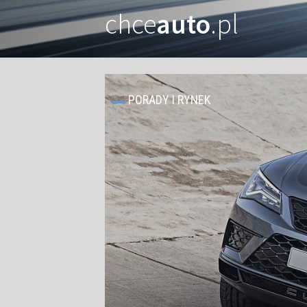
chce
auto
.pl
PORADY I RYNEK