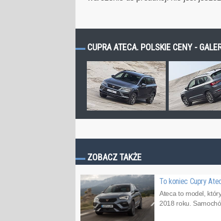
CUPRA ATECA. POLSKIE CENY - GALE
ZOBACZ TAKŻE
To koniec Cupry Ate
Ateca to model, któr
2018 roku. Samochód