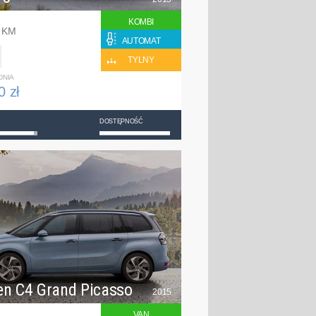
KOMBI
0 KM
AUTOMAT
TYLNY
DNIA
0 zł
DOSTĘPNOŚĆ
en C4 Grand Picasso
2015
VAN