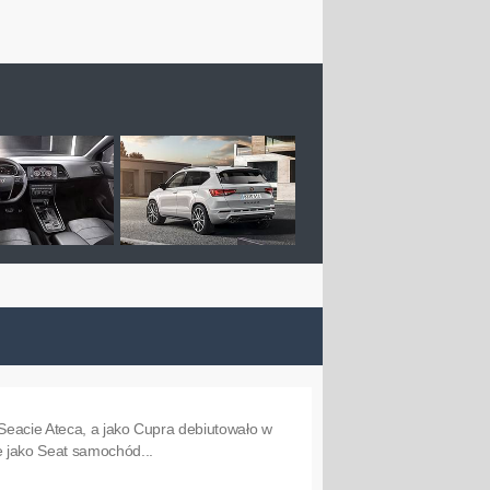
 Seacie Ateca, a jako Cupra debiutowało w
 jako Seat samochód...