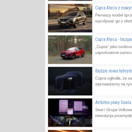
Cupra Ateca z nowym
Pierwszy model sprz
wycofywać go z ofer
Cupra Ateca - hiszp
„Cupra” jako osobna
usportowione samoch
Będzie nowa hybryd
Cupra ogłosiła, że 
wprowadzony na ryne
Ambitne plany Seata.
Seat i Grupa Volkswa
inwestycja przemysłow