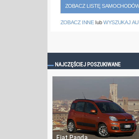
ZOBACZ LISTĘ SAMOCHODÓ
ZOBACZ INNE
lub
WYSZUKAJ AU
NAJCZĘŚCIEJ POSZUKIWANE
Fiat Panda