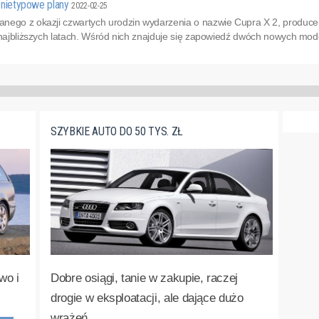
I nietypowe plany
2022-02-25
nego z okazji czwartych urodzin wydarzenia o nazwie Cupra X 2, producent
 najbliższych latach. Wśród nich znajduje się zapowiedź dwóch nowych mode
SZYBKIE AUTO DO 50 TYS. ZŁ
wo i
Dobre osiągi, tanie w zakupie, raczej
drogie w eksploatacji, ale dające dużo
wrażeń.