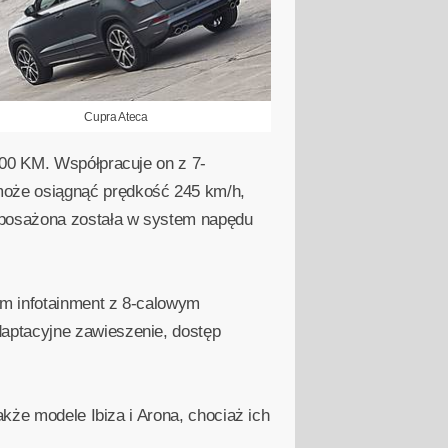
Cupra Ateca
300 KM. Współpracuje on z 7-
oże osiągnąć prędkość 245 km/h,
yposażona została w system napędu
m infotainment z 8-calowym
aptacyjne zawieszenie, dostęp
akże modele Ibiza i Arona, chociaż ich