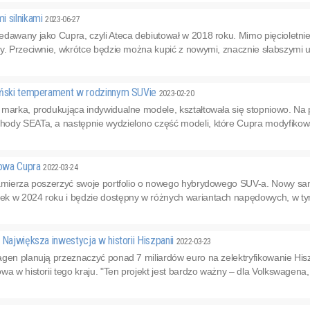
i silnikami
2023-06-27
edawany jako Cupra, czyli Ateca debiutował w 2018 roku. Mimo pięcioletni
ty. Przeciwnie, wkrótce będzie można kupić z nowymi, znacznie słabszymi 
ański temperament w rodzinnym SUVie
2023-02-20
 marka, produkująca indywidualne modele, kształtowała się stopniowo. Na
ody SEATa, a następnie wydzielono część modeli, które Cupra modyfikował
owa Cupra
2022-03-24
zamierza poszerzyć swoje portfolio o nowego hybrydowego SUV-a. Nowy s
k w 2024 roku i będzie dostępny w różnych wariantach napędowych, w ty
 Największa inwestycja w historii Hiszpanii
2022-03-23
gen planują przeznaczyć ponad 7 miliardów euro na zelektryfikowanie Hisz
a w historii tego kraju. "Ten projekt jest bardzo ważny – dla Volkswagena, Hi