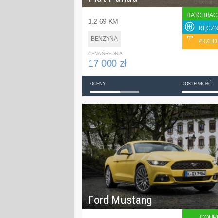
HATCHBAC
1.2 69 KM
RĘCZN
BENZYNA
PRZED
CENA ŚREDNIA
17 000 zł
OCENY
DOSTĘPNOŚĆ
Ford Mustang
COUP