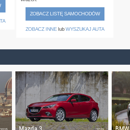
W
ZOBACZ LISTĘ SAMOCHODÓW
TA
ZOBACZ INNE
lub
WYSZUKAJ AUTA
Mazda 3
BMW
2015
2015