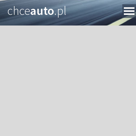
chce
auto
.pl