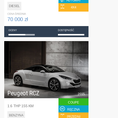
AUTOMAT
DIESEL
4X4
CENA ŚREDNIA
70 000 zł
OCENY
DOSTĘPNOŚĆ
Peugeot RCZ
2015
COUPE
1.6 THP 155 KM
RĘCZNA
BENZYNA
PRZEDNI