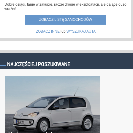
Dobre osiągi, tanie w zakupie, raczej drogie w eksploatacji, ale dające dużo
wrażeń.
ZOBACZ LISTĘ SAMOCHODÓW
ZOBACZ INNE
lub
WYSZUKAJ AUTA
NAJCZĘŚCIEJ POSZUKIWANE