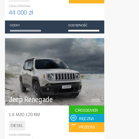
CENA ŚREDNIA
44 000 zł
OCENY
DOSTĘPNOŚĆ
Jeep Renegade
2015
CROSSOVER
1.6 MJD 120 KM
RĘCZNA
DIESEL
PRZEDNI
CENA ŚREDNIA