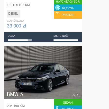
HATCHBACK 5DR
1.6 TDI 105 KM
RĘCZNA
DIESEL
PRZEDNI
CENA ŚREDNIA
33 000 zł
OCENY
DOSTĘPNOŚĆ
BMW 5
2015
SEDAN
20d 190 KM