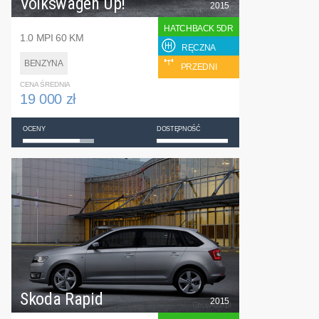
Volkswagen Up!
2015
HATCHBACK 5DR
1.0 MPI 60 KM
RĘCZNA
BENZYNA
PRZEDNI
CENA ŚREDNIA
19 000 zł
OCENY
DOSTĘPNOŚĆ
Skoda Rapid
2015