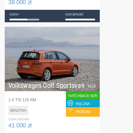
38 000 zł
OCENY
DOSTĘPNOŚĆ
Volkswagen Golf Sportsvan
2016
HATCHBACK 5DR
1.4 TSI 125 KM
RĘCZNA
BENZYNA
PRZEDNI
CENA ŚREDNIA
41 000 zł