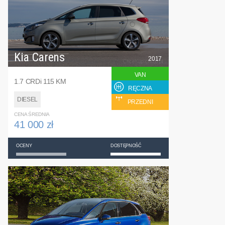
Kia Carens
2017
VAN
1.7 CRDi 115 KM
RĘCZNA
DIESEL
PRZEDNI
CENA ŚREDNIA
41 000 zł
OCENY
DOSTĘPNOŚĆ