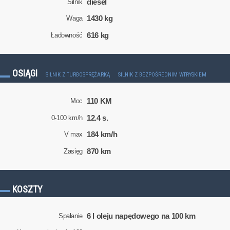
diesel
Silnik
1430 kg
Waga
616 kg
Ładowność
OSIĄGI
SILNIK Z TURBOSPRĘŻARKĄ
SILNIK Z BEZPOŚREDNIM WTRYSKIEM
110 KM
Moc
12.4 s.
0-100 km/h
184 km/h
V max
870 km
Zasięg
KOSZTY
6 l oleju napędowego na 100 km
Spalanie