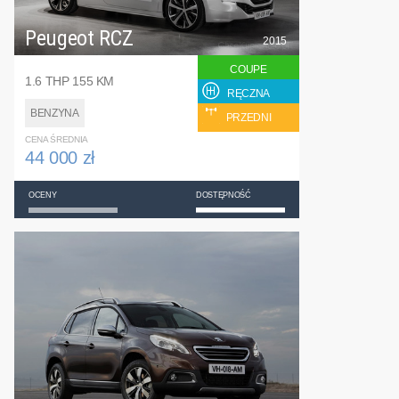
Peugeot RCZ
2015
COUPE
1.6 THP 155 KM
RĘCZNA
BENZYNA
PRZEDNI
CENA ŚREDNIA
44 000 zł
OCENY
DOSTĘPNOŚĆ