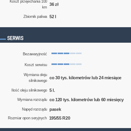
Koszt przejechania 100
36 zł
km
52 l
Zbiornik paliwa
SERWIS
Bezawaryjność
Koszt serwisu
Wymiana oleju
co 30 tys. kilometrów lub 24 miesiące
silnikowego
5 l.
Ilość oleju silnikowego
co 120 tys. kilometrów lub 60 miesięcy
Wymiana rozrządu
pasek
Napęd rozrządu
195/55 R20
Rozmiar opon seryjnych