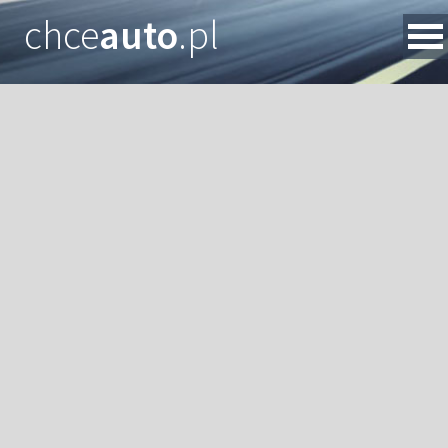
chce
auto
.pl