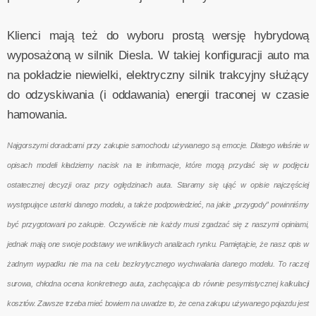
Klienci mają też do wyboru prostą wersję hybrydową
wyposażoną w silnik Diesla. W takiej konfiguracji auto ma
na pokładzie niewielki, elektryczny silnik trakcyjny służący
do odzyskiwania (i oddawania) energii traconej w czasie
hamowania.
Najgorszymi doradcami przy zakupie samochodu używanego są emocje. Dlatego właśnie w
opisach modeli kładziemy nacisk na te informacje, które mogą przydać się w podjęciu
ostatecznej decyzji oraz przy oględzinach auta. Staramy się ująć w opisie najczęściej
występujące usterki danego modelu, a także podpowiedzieć, na jakie „przygody” powinniśmy
być przygotowani po zakupie. Oczywiście nie każdy musi zgadzać się z naszymi opiniami,
jednak mają one swoje podstawy we wnikliwych analizach rynku. Pamiętajcie, że nasz opis w
żadnym wypadku nie ma na celu bezkrytycznego wychwalania danego modelu. To raczej
surowa, chłodna ocena konkretnego auta, zachęcająca do równie pesymistycznej kalkulacji
kosztów. Zawsze trzeba mieć bowiem na uwadze to, że cena zakupu używanego pojazdu jest