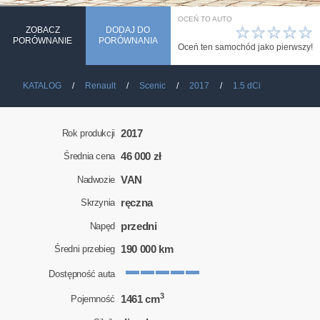
OCEŃ TO AUTO
☆
☆
☆
☆
☆
ZOBACZ
DODAJ DO
PORÓWNANIE
PORÓWNANIA
Oceń ten samochód jako pierwszy!
KATALOG
Renault
Scenic
2017
1.5 dCi
2017
Rok produkcji
46 000 zł
Średnia cena
VAN
Nadwozie
ręczna
Skrzynia
przedni
Napęd
190 000 km
Średni przebieg
Dostępność auta
3
1461 cm
Pojemność