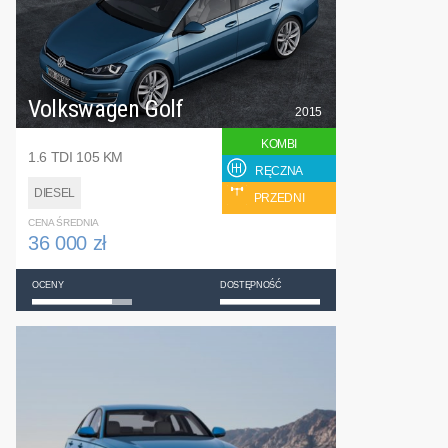
Volkswagen Golf
2015
KOMBI
1.6 TDI 105 KM
RĘCZNA
DIESEL
PRZEDNI
CENA ŚREDNIA
36 000 zł
OCENY
DOSTĘPNOŚĆ