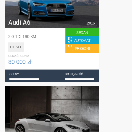
Audi A6
2016
SEDAN
2.0 TDI 190 KM
AUTOMAT
DIESEL
PRZEDNI
CENA ŚREDNIA
80 000 zł
OCENY
DOSTĘPNOŚĆ