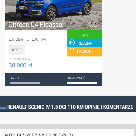
Citroen C4 Picasso
2017
VAN
1.6 BlueHDI 100 KM
RĘCZNA
DIESEL
PRZEDNI
CENA ŚREDNIA
38 000 zł
OCENY
DOSTĘPNOŚĆ
RENAULT SCENIC IV 1.5 DCI 110 KM OPINIE I KOMENTARZE
AUTO DLA RODZINY DO 30 TYS. ZŁ