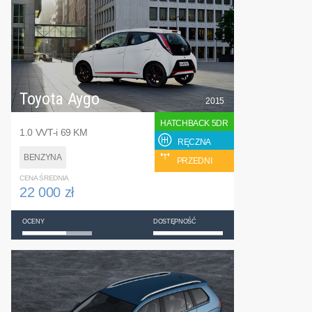
Toyota Aygo
2015
HATCHBACK 5DR
1.0 VVT-i 69 KM
RĘCZNA
BENZYNA
PRZEDNI
CENA ŚREDNIA
22 000 zł
OCENY
DOSTĘPNOŚĆ