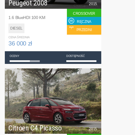
Peugeot 2008
2015
CROSSOVER
1.6 BlueHDI 100 KM
RĘCZNA
DIESEL
PRZEDNI
CENA ŚREDNIA
36 000 zł
OCENY
DOSTĘPNOŚĆ
Citroen C4 Picasso
2015