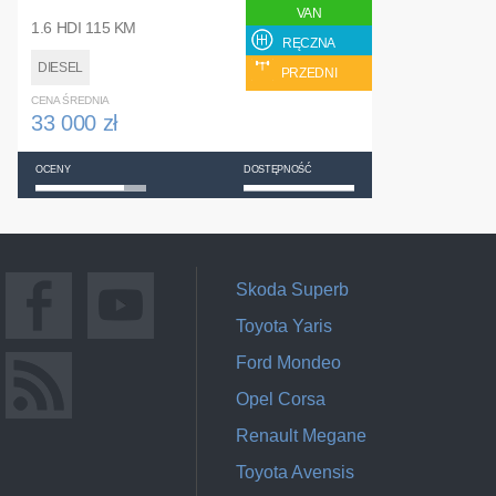
VAN
1.6 HDI 115 KM
RĘCZNA
DIESEL
PRZEDNI
CENA ŚREDNIA
33 000 zł
OCENY
DOSTĘPNOŚĆ
Skoda Superb
Toyota Yaris
Ford Mondeo
Opel Corsa
Renault Megane
Toyota Avensis