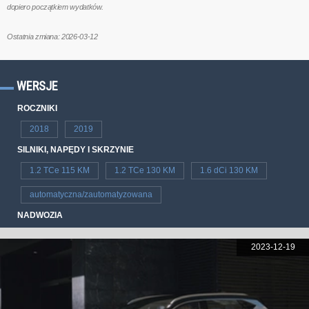
dopiero początkiem wydatków.
Ostatnia zmiana: 2026-03-12
WERSJE
ROCZNIKI
2018
2019
SILNIKI, NAPĘDY I SKRZYNIE
1.2 TCe 115 KM
1.2 TCe 130 KM
1.6 dCi 130 KM
automatyczna/zautomatyzowana
NADWOZIA
2023-12-19