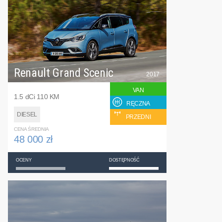
Renault Grand Scenic
2017
VAN
1.5 dCi 110 KM
RĘCZNA
DIESEL
PRZEDNI
CENA ŚREDNIA
48 000 zł
OCENY
DOSTĘPNOŚĆ