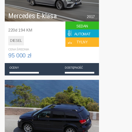
Mercedes E-klasa
2017
SEDAN
220d 194 KM
AUTOMAT
DIESEL
TYLNY
CENA ŚREDNIA
95 000 zł
OCENY
DOSTĘPNOŚĆ