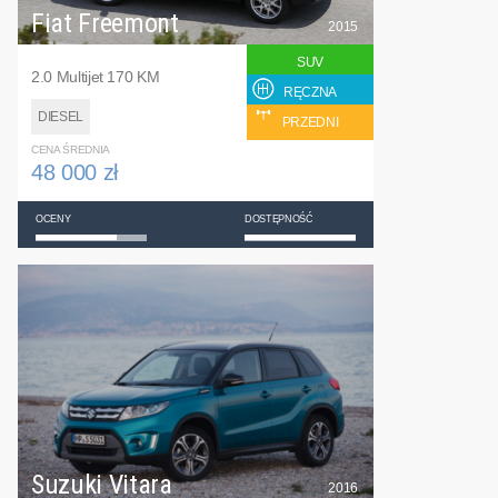
Fiat Freemont
2015
SUV
2.0 Multijet 170 KM
RĘCZNA
DIESEL
PRZEDNI
CENA ŚREDNIA
48 000 zł
OCENY
DOSTĘPNOŚĆ
Suzuki Vitara
2016