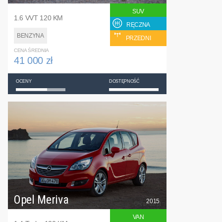
SUV
1.6 VVT 120 KM
RĘCZNA
BENZYNA
PRZEDNI
CENA ŚREDNIA
41 000 zł
OCENY
DOSTĘPNOŚĆ
Opel Meriva
2015
VAN