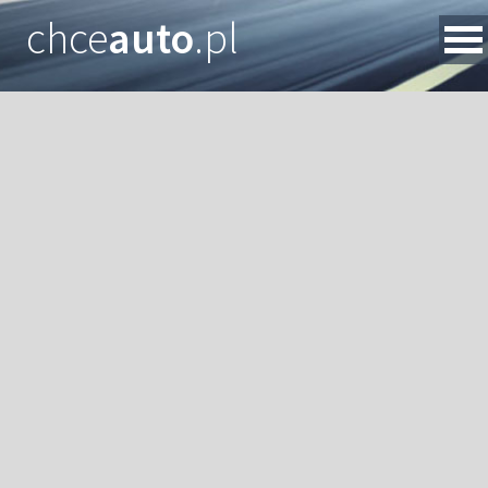
chce
auto
.pl