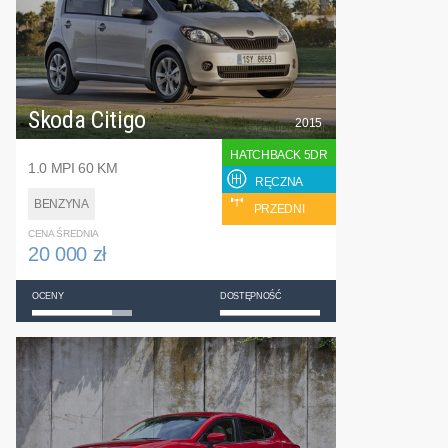
Skoda Citigo
2015
HATCHBACK 5DR
1.0 MPI 60 KM
RĘCZNA
BENZYNA
PRZEDNI
CENA ŚREDNIA
20 000 zł
OCENY
DOSTĘPNOŚĆ