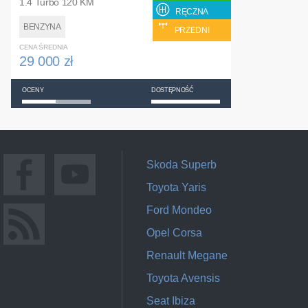
1.4 Turbo 120 KM
RĘCZNA
BENZYNA
PRZEDNI
CENA ŚREDNIA
29 000 zł
OCENY
DOSTĘPNOŚĆ
Skoda Superb
Toyota Yaris
Ford Mondeo
Opel Corsa
Renault Megane
Toyota Avensis
Seat Ibiza