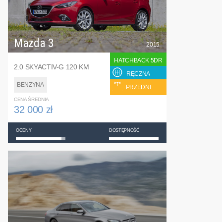
Mazda 3
2015
HATCHBACK 5DR
2.0 SKYACTIV-G 120 KM
RĘCZNA
BENZYNA
PRZEDNI
CENA ŚREDNIA
32 000 zł
OCENY
DOSTĘPNOŚĆ