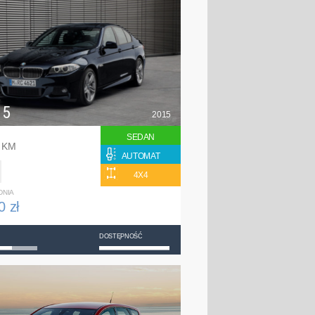
 5
2015
SEDAN
0 KM
AUTOMAT
4X4
DNIA
0 zł
DOSTĘPNOŚĆ