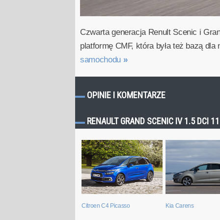
Czwarta generacja Renult Scenic i Gra
platformę CMF, która była też bazą dla
samochodu
»
OPINIE I KOMENTARZE
RENAULT GRAND SCENIC IV 1.5 DCI 
Citroen C4 Picasso
Kia Carens