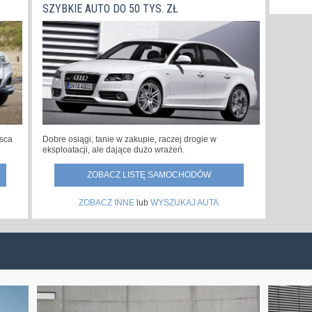
SZYBKIE AUTO DO 50 TYS. ZŁ
jsca
Dobre osiągi, tanie w zakupie, raczej drogie w
eksploatacji, ale dające dużo wrażeń.
ZOBACZ LISTĘ SAMOCHODÓW
ZOBACZ INNE
lub
WYSZUKAJ AUTA