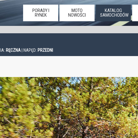
PORADY I
MOTO
KATALOG
RYNEK
NOWOŚCI
SAMOCHODÓW
IA:
RĘCZNA
| NAPĘD:
PRZEDNI