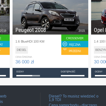
Peugeot 2008
Opel 
2016
2015
E
CROSSOVER
1.6 BlueHDI 100 KM
1.4 100
AT
RĘCZNA
DIESEL
BENZY
Y
PRZEDNI
CENA ŚREDNIA
CENA ŚRE
36 000 zł
30 00
OCENY
DOSTĘPNOŚĆ
OCENY
perb
Diesel? To musisz wiedzieć o
1,9 TDI
is
Cena samochodu - dlaczego