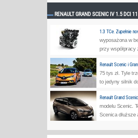
RENAULT GRAND SCENIC IV 1.5 DCI 1
1.3 TCe. Zupełnie now
wyposażona w bez
przy współpracy z
Renault Scenic i Gra
75 tys zł. Tyle 
to jedyny silnik d
Renault Grand Scenic
modelu Scenic. T
Scenica dłuższe a