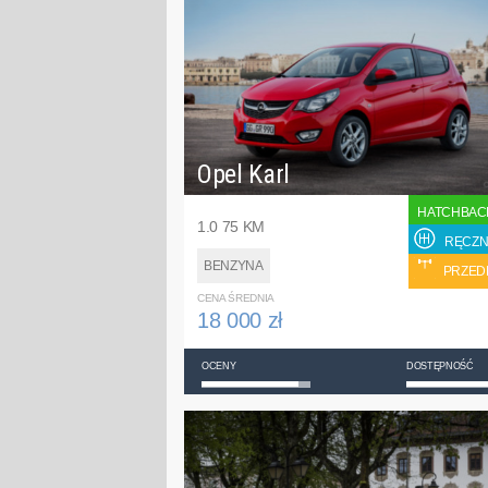
Opel Karl
HATCHBAC
1.0 75 KM
RĘCZN
BENZYNA
PRZED
CENA ŚREDNIA
18 000 zł
OCENY
DOSTĘPNOŚĆ