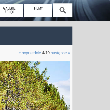
GALERIE
FILMY
ZDJĘĆ
« poprzednie
4/19
następne »