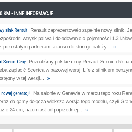
10 KM - INNE INFORMACJE
y silnik Renault
Renault zaprezentowało zupełnie nowy silnik. J
pośredni wtrysk paliwa i doładowanie o pojemności 1.3 l.Now
 pozostałym partnerami aliansu do którego należy...
»
nd Scenic. Ceny
Poznaliśmy polskie ceny Renault Scenic i Renau
trzeba zapłacić Scenica w bazowej wersji Life z silnikiem ben
ostępny w tej wersji...
»
 nowej generacji!
Na salonie w Genewie w marcu tego roku Rena
eraz do gamy dołącza większa wersja tego modelu, czyli Gran
ż o 24 cm, natomiast od poprzedniej...
»