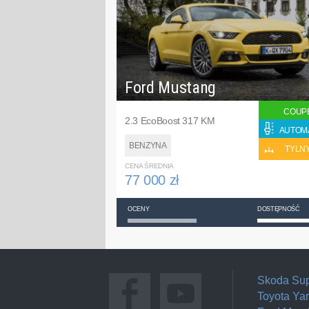
Ford Mustang
COUP
2.3 EcoBoost 317 KM
AUTOM
BENZYNA
TYLN
CENA ŚREDNIA
77 000 zł
OCENY
DOSTĘPNOŚĆ
Skoda Su
Toyota Yar