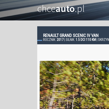
chce
auto
.pl
RENAULT GRAND SCENIC IV VAN
ROCZNIK:
2017
| SILNIK:
1.5 DCI 110 KM
| SKRZYN