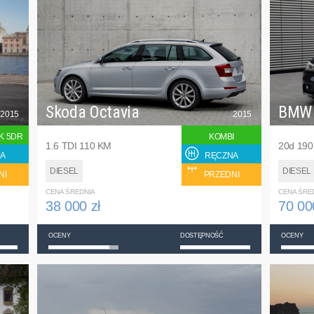
Skoda Octavia
BMW
2015
2015
K 5DR
KOMBI
1.6 TDI 110 KM
20d 19
A
RĘCZNA
DIESEL
DIESEL
NI
PRZEDNI
CENA ŚREDNIA
CENA ŚRE
38 000 zł
70 00
OCENY
DOSTĘPNOŚĆ
OCENY