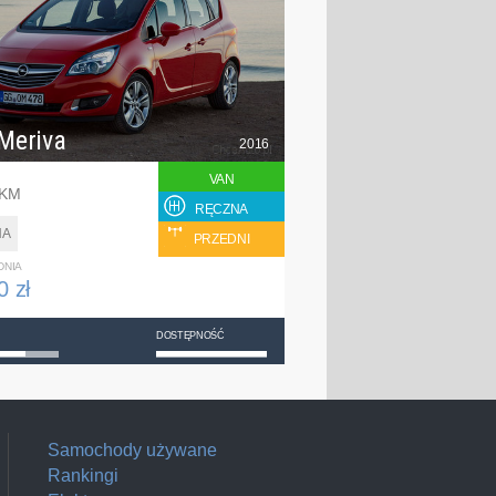
Meriva
2016
VAN
 KM
RĘCZNA
NA
PRZEDNI
DNIA
0 zł
DOSTĘPNOŚĆ
Samochody używane
Rankingi