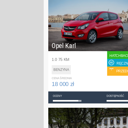
Opel Karl
HATCHBAC
1.0 75 KM
RĘCZN
BENZYNA
PRZED
CENA ŚREDNIA
18 000 zł
OCENY
DOSTĘPNOŚĆ