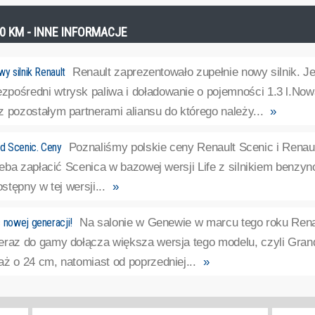
10 KM - INNE INFORMACJE
y silnik Renault
Renault zaprezentowało zupełnie nowy silnik. J
pośredni wtrysk paliwa i doładowanie o pojemności 1.3 l.Now
 pozostałym partnerami aliansu do którego należy...
»
nd Scenic. Ceny
Poznaliśmy polskie ceny Renault Scenic i Renau
trzeba zapłacić Scenica w bazowej wersji Life z silnikiem ben
ostępny w tej wersji...
»
 nowej generacji!
Na salonie w Genewie w marcu tego roku Rena
eraz do gamy dołącza większa wersja tego modelu, czyli Gran
ż o 24 cm, natomiast od poprzedniej...
»