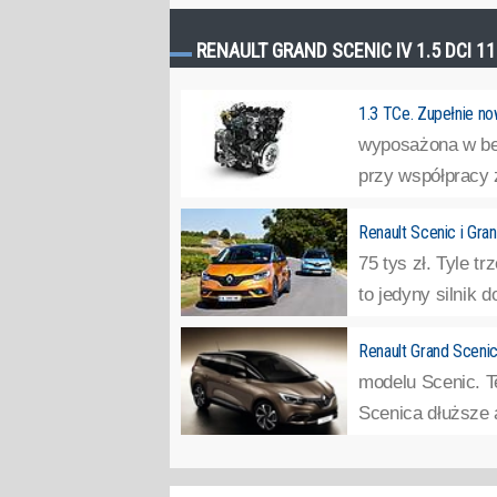
RENAULT GRAND SCENIC IV 1.5 DCI 1
1.3 TCe. Zupełnie now
wyposażona w bez
przy współpracy z
Renault Scenic i Gra
75 tys zł. Tyle 
to jedyny silnik d
Renault Grand Scenic
modelu Scenic. T
Scenica dłuższe a