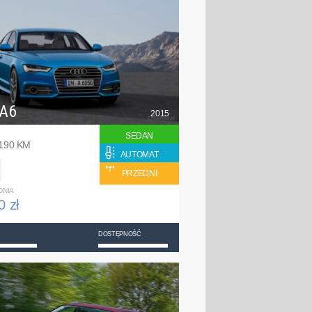
 A6
2015
SEDAN
 190 KM
AUTOMAT
PRZEDNI
DNIA
0 zł
DOSTĘPNOŚĆ