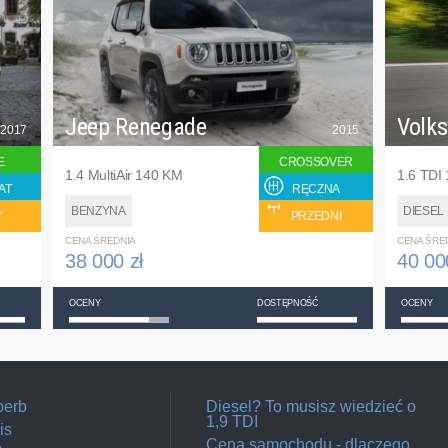
Jeep Renegade
Volk
2017
2015
E
CROSSOVER
1.4 MultiAir 140 KM
1.6 TDI
AT
RĘCZNA
BENZYNA
DIESEL
Y
PRZEDNI
CENA ŚREDNIA
CENA ŚRE
38 000 zł
40 00
OCENY
DOSTĘPNOŚĆ
OCENY
perb
Diesel? To musisz wiedzieć o
1,9 TDI
is
Cena samochodu - dlaczego