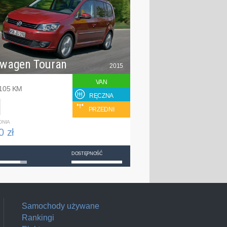
swagen Touran
2015
VAN
 105 KM
RĘCZNA
PRZEDNI
DNIA
0 zł
DOSTĘPNOŚĆ
Samochody używane
Rankingi