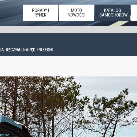
PORADY I
MOTO
KATALOG
RYNEK
NOWOŚCI
SAMOCHODÓW
IA:
RĘCZNA
| NAPĘD:
PRZEDNI