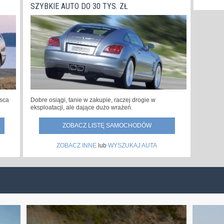
SZYBKIE AUTO DO 30 TYS. ZŁ
jsca
Dobre osiągi, tanie w zakupie, raczej drogie w
eksploatacji, ale dające dużo wrażeń.
ZOBACZ LISTĘ SAMOCHODÓW
ZOBACZ INNE
lub
WYSZUKAJ AUTA