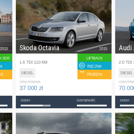
Skoda Octavia
Audi
2015
2015
K 5DR
LIFTBACK
1.6 TDI 110 KM
2.0 TDI
A
RĘCZNA
DIESEL
DIESEL
NI
PRZEDNI
CENA ŚREDNIA
CENA ŚRE
37 000 zł
70 00
OCENY
DOSTĘPNOŚĆ
OCENY