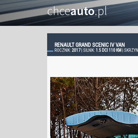
chce
auto
.pl
RENAULT GRAND SCENIC IV VAN
ROCZNIK:
2017
| SILNIK:
1.5 DCI 110 KM
| SKRZYN