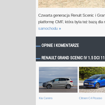
Czwarta generacja Renult Scenic i Gra
platformę CMF, która była też bazą dla
samochodu
»
OPINIE I KOMENTARZE
RENAULT GRAND SCENIC IV 1.5 DCI 
Citroen C4 Picasso
Kia Carens