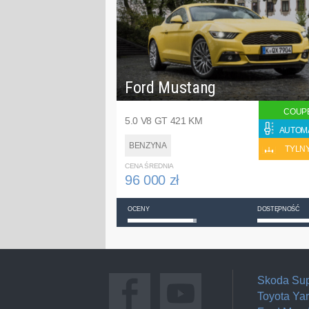
Ford Mustang
COUP
5.0 V8 GT 421 KM
AUTOM
BENZYNA
TYLN
CENA ŚREDNIA
96 000 zł
OCENY
DOSTĘPNOŚĆ
Skoda Su
Toyota Yar