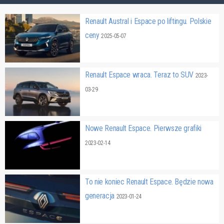
Renault Austral i Espace po liftingu. Polskie
ceny
2025-05-07
Renault Espace wraca. Teraz to SUV
2023-
03-29
Nowe Renault Espace. Pierwsze grafiki
2023-02-14
To nie koniec Renault Espace. Będzie nowa
generacja
2023-01-24