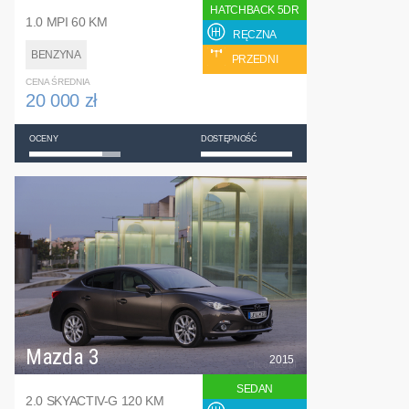
HATCHBACK 5DR
1.0 MPI 60 KM
RĘCZNA
BENZYNA
PRZEDNI
CENA ŚREDNIA
20 000 zł
OCENY
DOSTĘPNOŚĆ
Mazda 3
2015
SEDAN
2.0 SKYACTIV-G 120 KM