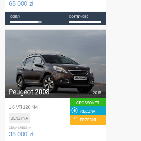
65 000 zł
OCENY
DOSTĘPNOŚĆ
Peugeot 2008
2015
CROSSOVER
1.6 VTi 120 KM
RĘCZNA
BENZYNA
PRZEDNI
CENA ŚREDNIA
35 000 zł