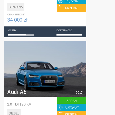
RĘCZNA
BENZYNA
PRZEDNI
CENA ŚREDNIA
34 000 zł
OCENY
DOSTĘPNOŚĆ
Audi A6
2017
SEDAN
2.0 TDI 190 KM
AUTOMAT
DIESEL
PRZEDNI