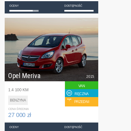
OCENY
DOSTĘPNOŚĆ
Opel Meriva
2015
VAN
1.4 100 KM
RĘCZNA
BENZYNA
PRZEDNI
CENA ŚREDNIA
27 000 zł
OCENY
DOSTĘPNOŚĆ