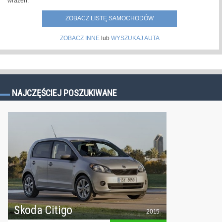
wrażeń.
ZOBACZ LISTĘ SAMOCHODÓW
ZOBACZ INNE
lub
WYSZUKAJ AUTA
NAJCZĘŚCIEJ POSZUKIWANE
Skoda Citigo
2015