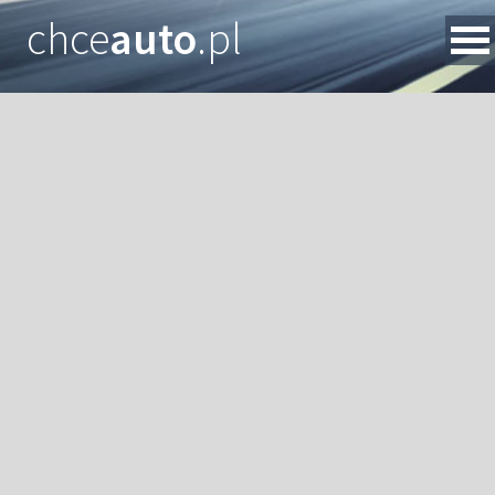
chce
auto
.pl