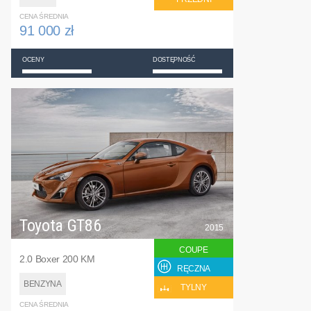
CENA ŚREDNIA
91 000 zł
OCENY
DOSTĘPNOŚĆ
Toyota GT86
2015
COUPE
2.0 Boxer 200 KM
RĘCZNA
BENZYNA
TYLNY
CENA ŚREDNIA