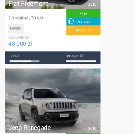
Fiat Freemont
2015
SUV
2.0 Multijet 170 KM
RĘCZNA
DIESEL
PRZEDNI
CENA ŚREDNIA
48 000 zł
OCENY
DOSTĘPNOŚĆ
Jeep Renegade
2015