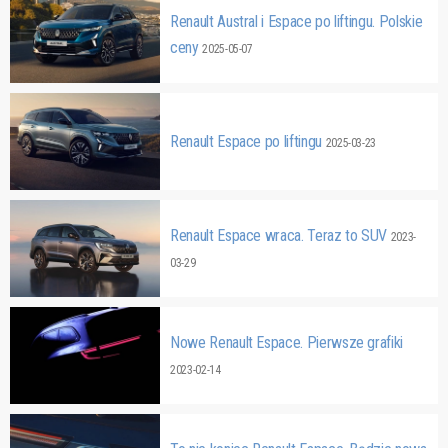
Renault Austral i Espace po liftingu. Polskie
ceny
2025-05-07
Renault Espace po liftingu
2025-03-23
Renault Espace wraca. Teraz to SUV
2023-
03-29
Nowe Renault Espace. Pierwsze grafiki
2023-02-14