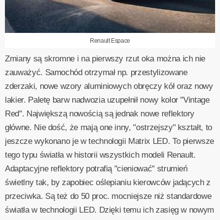
Renault Espace
Zmiany są skromne i na pierwszy rzut oka można ich nie
zauważyć. Samochód otrzymał np. przestylizowane
zderzaki, nowe wzory aluminiowych obręczy kół oraz nowy
lakier. Paletę barw nadwozia uzupełnił nowy kolor "Vintage
Red". Największą nowością są jednak nowe reflektory
główne. Nie dość, że mają one inny, "ostrzejszy" kształt, to
jeszcze wykonano je w technologii Matrix LED. To pierwsze
tego typu światła w historii wszystkich modeli Renault.
Adaptacyjne reflektory potrafią "cieniować" strumień
świetlny tak, by zapobiec oślepianiu kierowców jadących z
przeciwka. Są też do 50 proc. mocniejsze niż standardowe
światła w technologii LED. Dzięki temu ich zasięg w nowym