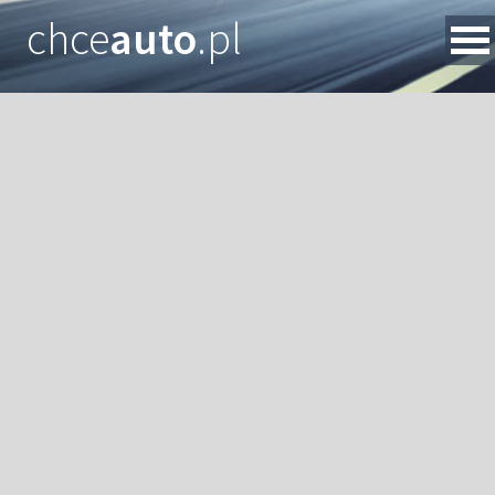
chce
auto
.pl