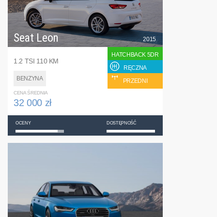
Seat Leon
2015
HATCHBACK 5DR
1.2 TSI 110 KM
RĘCZNA
BENZYNA
PRZEDNI
CENA ŚREDNIA
32 000 zł
OCENY
DOSTĘPNOŚĆ