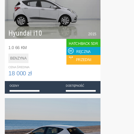
Hyundai i10
2015
HATCHBACK 5DR
1.0 66 KM
RĘCZNA
BENZYNA
PRZEDNI
CENA ŚREDNIA
18 000 zł
OCENY
DOSTĘPNOŚĆ