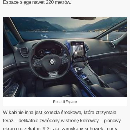
Espace sięga nawet 220 metrów.
Renault Espace
W kabinie inna jest konsola środkowa, która otrzymała
teraz – delikatnie zwrócony w stronę kierowcy – pionowy
ekran o przekątnej 9,3 cala, zamykany schowek i porty