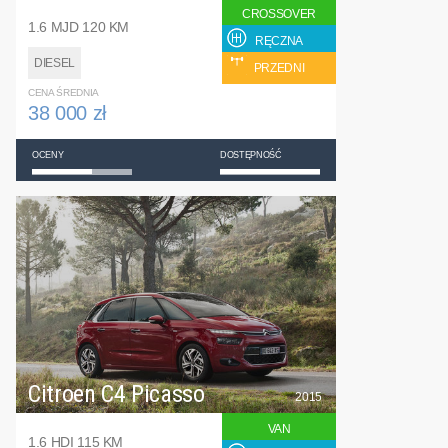
CROSSOVER
1.6 MJD 120 KM
RĘCZNA
DIESEL
PRZEDNI
CENA ŚREDNIA
38 000 zł
OCENY
DOSTĘPNOŚĆ
Citroen C4 Picasso
2015
VAN
1.6 HDI 115 KM