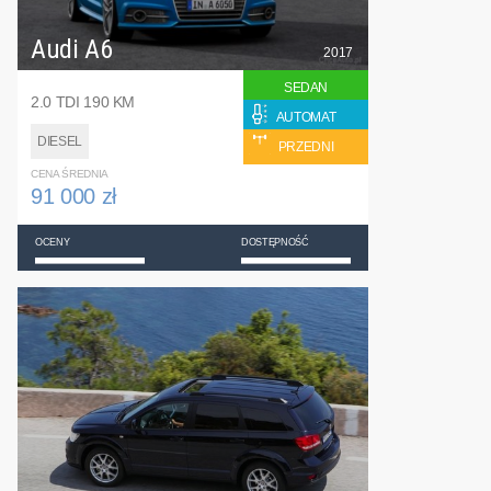
Audi A6
2017
SEDAN
2.0 TDI 190 KM
AUTOMAT
DIESEL
PRZEDNI
CENA ŚREDNIA
91 000 zł
OCENY
DOSTĘPNOŚĆ