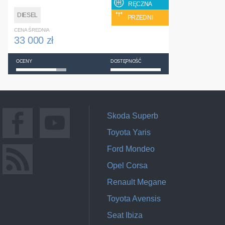
RĘCZNA
DIESEL
PRZEDNI
CENA ŚREDNIA
33 000 zł
OCENY
DOSTĘPNOŚĆ
Skoda Superb
Toyota Yaris
Ford Mondeo
Opel Corsa
Renault Megane
Toyota Avensis
Seat Ibiza