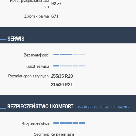
Koszt przejechania 100
92 zł
km
67 l
Zbiornik paliwa
SERWIS
Bezawaryjność
Koszt serwisu
255/35 R20
Rozmiar opon seryjnych
315/30 R21
BEZPIECZEŃSTWO I KOMFORT
CZY BEZPIECZEŃSTWO JEST WAŻNE?
Bezpieczeństwo
G premium
Segment