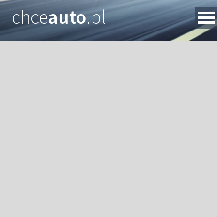
chce
auto
.pl