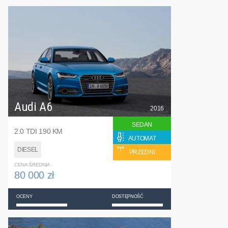
Audi A6
2016
SEDAN
2.0 TDI 190 KM
AUTOMAT
DIESEL
PRZEDNI
CENA ŚREDNIA
80 000 zł
OCENY
DOSTĘPNOŚĆ