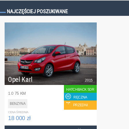
NAJCZĘŚCIEJ POSZUKIWANE
Opel Karl
2015
HATCHBACK 5DR
1.0 75 KM
RĘCZNA
BENZYNA
PRZEDNI
CENA ŚREDNIA
18 000 zł