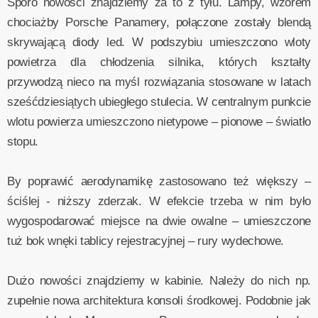
Sporo nowości znajdziemy za to z tyłu. Lampy, wzorem
chociażby Porsche Panamery, połączone zostały blendą
skrywającą diody led. W podszybiu umieszczono wloty
powietrza dla chłodzenia silnika, których kształty
przywodzą nieco na myśl rozwiązania stosowane w latach
sześćdziesiątych ubiegłego stulecia. W centralnym punkcie
wlotu powierza umieszczono nietypowe – pionowe – światło
stopu.
By poprawić aerodynamikę zastosowano też większy –
ściślej - niższy zderzak. W efekcie trzeba w nim było
wygospodarować miejsce na dwie owalne – umieszczone
tuż bok wnęki tablicy rejestracyjnej – rury wydechowe.
Dużo nowości znajdziemy w kabinie. Należy do nich np.
zupełnie nowa architektura konsoli środkowej. Podobnie jak