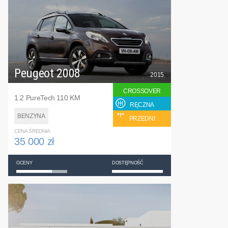
Peugeot 2008
2015
CROSSOVER
1.2 PureTech 110 KM
RĘCZNA
BENZYNA
PRZEDNI
CENA ŚREDNIA
35 000 zł
OCENY
DOSTĘPNOŚĆ