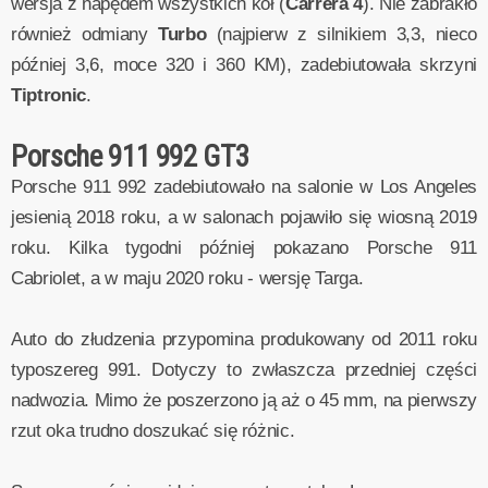
wersja z napędem wszystkich kół (
Carrera 4
). Nie zabrakło
również odmiany
Turbo
(najpierw z silnikiem 3,3, nieco
później 3,6, moce 320 i 360 KM), zadebiutowała skrzyni
Tiptronic
.
Porsche 911 992 GT3
Porsche 911 992 zadebiutowało na salonie w Los Angeles
jesienią 2018 roku, a w salonach pojawiło się wiosną 2019
roku. Kilka tygodni później pokazano Porsche 911
Cabriolet, a w maju 2020 roku - wersję Targa.
Auto do złudzenia przypomina produkowany od 2011 roku
typoszereg 991. Dotyczy to zwłaszcza przedniej części
nadwozia. Mimo że poszerzono ją aż o 45 mm, na pierwszy
rzut oka trudno doszukać się różnic.