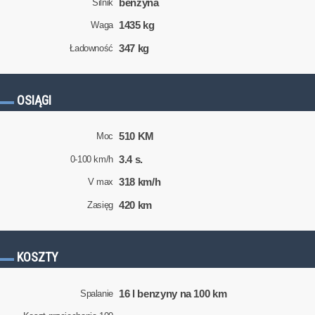
benzyna
Silnik
1435 kg
Waga
347 kg
Ładowność
OSIĄGI
510 KM
Moc
3.4 s.
0-100 km/h
318 km/h
V max
420 km
Zasięg
KOSZTY
16 l benzyny na 100 km
Spalanie