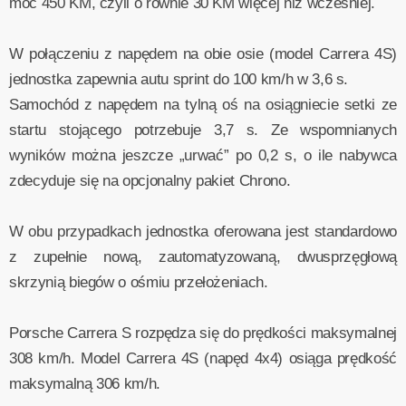
moc 450 KM, czyli o równie 30 KM więcej niż wcześniej.
W połączeniu z napędem na obie osie (model Carrera 4S)
jednostka zapewnia autu sprint do 100 km/h w 3,6 s.
Samochód z napędem na tylną oś na osiągniecie setki ze
startu stojącego potrzebuje 3,7 s. Ze wspomnianych
wyników można jeszcze „urwać” po 0,2 s, o ile nabywca
zdecyduje się na opcjonalny pakiet Chrono.
W obu przypadkach jednostka oferowana jest standardowo
z zupełnie nową, zautomatyzowaną, dwusprzęgłową
skrzynią biegów o ośmiu przełożeniach.
Porsche Carrera S rozpędza się do prędkości maksymalnej
308 km/h. Model Carrera 4S (napęd 4x4) osiąga prędkość
maksymalną 306 km/h.