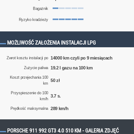
Bagażnik
Ryzyko kradzieży
MOŻLIWOŚĆ ZAŁOŻENIA INSTALACJI LPG
14000 km czyli po 9 miesiącach
Zwrot kosztu instalacji po
19.2 l gazu na 100 km
Zużycie paliwa
Koszt przejechania 100
50 zł
km
Przyspieszenie do 100
3.7 s.
km/h
289 km/h
Prędkość maksymalna
PORSCHE 911 992 GT3 4.0 510 KM - GALERIA ZDJĘĆ