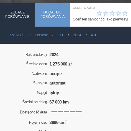
OCEŃ TO AUTO
☆
☆
☆
☆
☆
ZOBACZ
DODAJ DO
PORÓWNANIE
PORÓWNANIA
Oceń ten samochód jako pierwszy!
KATALOG
Porsche
911
2024
4.0
2024
Rok produkcji
1 275 000 zł
Średnia cena
coupe
Nadwozie
automat
Skrzynia
tylny
Napęd
67 000 km
Średni przebieg
Dostępność auta
3
3996 cm
Pojemność