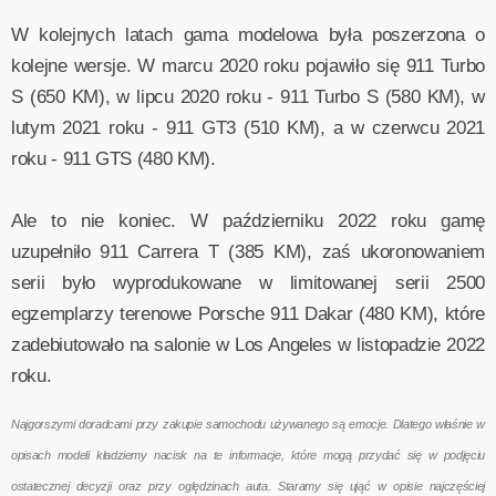
W kolejnych latach gama modelowa była poszerzona o
kolejne wersje. W marcu 2020 roku pojawiło się 911 Turbo
S (650 KM), w lipcu 2020 roku - 911 Turbo S (580 KM), w
lutym 2021 roku - 911 GT3 (510 KM), a w czerwcu 2021
roku - 911 GTS (480 KM).
Ale to nie koniec. W październiku 2022 roku gamę
uzupełniło 911 Carrera T (385 KM), zaś ukoronowaniem
serii było wyprodukowane w limitowanej serii 2500
egzemplarzy terenowe Porsche 911 Dakar (480 KM), które
zadebiutowało na salonie w Los Angeles w listopadzie 2022
roku.
Najgorszymi doradcami przy zakupie samochodu używanego są emocje. Dlatego właśnie w
opisach modeli kładziemy nacisk na te informacje, które mogą przydać się w podjęciu
ostatecznej decyzji oraz przy oględzinach auta. Staramy się ująć w opisie najczęściej