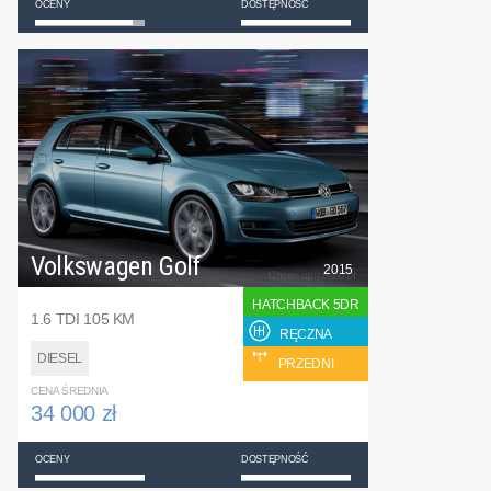
OCENY
DOSTĘPNOŚĆ
Volkswagen Golf
2015
HATCHBACK 5DR
1.6 TDI 105 KM
RĘCZNA
DIESEL
PRZEDNI
CENA ŚREDNIA
34 000 zł
OCENY
DOSTĘPNOŚĆ