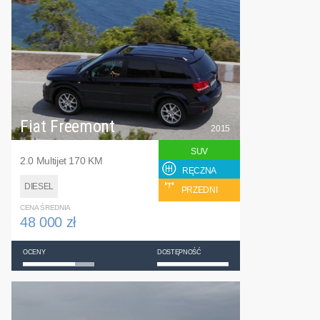
Fiat Freemont
2015
SUV
2.0 Multijet 170 KM
RĘCZNA
DIESEL
PRZEDNI
CENA ŚREDNIA
48 000 zł
OCENY
DOSTĘPNOŚĆ