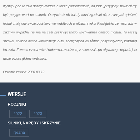
występujące usterki danego modelu, a także podpowiedzieć, na jakie „przygody” powinniśmy
być przygotowani po zakupie. Oczywiście nie każdy musi zgadzać się z naszymi opiniami,
jednak mają one swoje podstawy we wnikliwych analizach rynku. Pamiętajcie, że nasz opis w
żadnym wypadku nie ma na celu bezkrytycznego wychwalania danego modelu. To raczej
surowa, chłodna ocena konkretnego auta, zachęcająca do równie pesymistycznej kalkulacji
kosztów. Zawsze trzeba mieć bowiem na uwadze to, że cena zakupu używanego pojazdu jest
dopiero początkiem wydatków.
Ostatnia zmiana: 2026-03-12
WERSJE
ROCZNIKI
2022
2023
SILNIKI, NAPĘDY I SKRZYNIE
ręczna