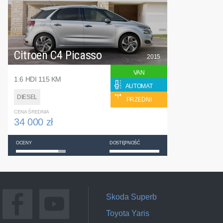
Citroen C4 Picasso
2015
VAN
1.6 HDI 115 KM
AUTOMAT
DIESEL
PRZEDNI
CENA ŚREDNIA
34 000 zł
OCENY
DOSTĘPNOŚĆ
Skoda Superb
Toyota Yaris