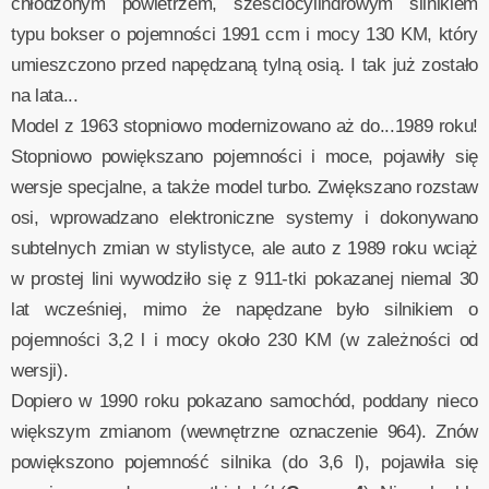
chłodzonym powietrzem, sześciocylindrowym silnikiem
typu bokser o pojemności 1991 ccm i mocy 130 KM, który
umieszczono przed napędzaną tylną osią. I tak już zostało
na lata...
Model z 1963 stopniowo modernizowano aż do...1989 roku!
Stopniowo powiększano pojemności i moce, pojawiły się
wersje specjalne, a także model turbo. Zwiększano rozstaw
osi, wprowadzano elektroniczne systemy i dokonywano
subtelnych zmian w stylistyce, ale auto z 1989 roku wciąż
w prostej lini wywodziło się z 911-tki pokazanej niemal 30
lat wcześniej, mimo że napędzane było silnikiem o
pojemności 3,2 l i mocy około 230 KM (w zależności od
wersji).
Dopiero w 1990 roku pokazano samochód, poddany nieco
większym zmianom (wewnętrzne oznaczenie 964). Znów
powiększono pojemność silnika (do 3,6 l), pojawiła się