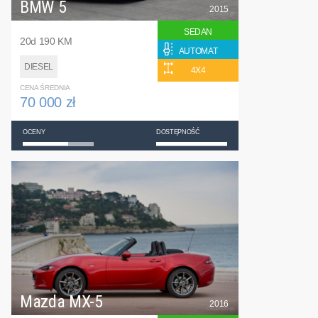
BMW 5
2015
SEDAN
20d 190 KM
AUTOMAT
DIESEL
4X4
CENA ŚREDNIA
70 000 zł
OCENY
DOSTĘPNOŚĆ
Mazda MX-5
2016