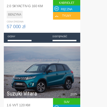
KABRIOLET
2.0 SKYACTIV-G 160 KM
RĘCZNA
BENZYNA
TYLNY
CENA ŚREDNIA
57 000 zł
OCENY
DOSTĘPNOŚĆ
Suzuki Vitara
2015
SUV
1.6 VVT 120 KM