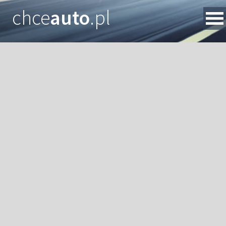
chce
auto
.pl