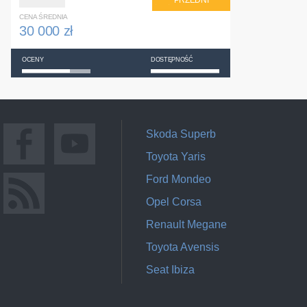
PRZEDNI
CENA ŚREDNIA
30 000 zł
OCENY
DOSTĘPNOŚĆ
Skoda Superb
Toyota Yaris
Ford Mondeo
Opel Corsa
Renault Megane
Toyota Avensis
Seat Ibiza