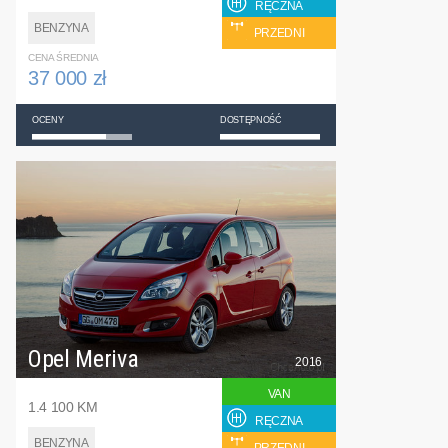
RĘCZNA
BENZYNA
PRZEDNI
CENA ŚREDNIA
37 000 zł
OCENY
DOSTĘPNOŚĆ
Opel Meriva
2016
VAN
1.4 100 KM
RĘCZNA
BENZYNA