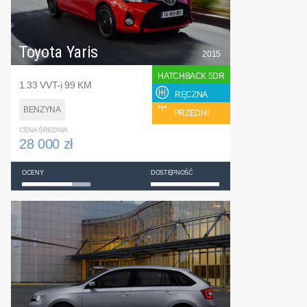
Toyota Yaris
2015
HATCHBACK 5DR
1.33 VVT-i 99 KM
RĘCZNA
BENZYNA
PRZEDNI
CENA ŚREDNIA
28 000 zł
OCENY
DOSTĘPNOŚĆ