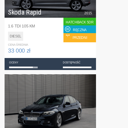
Skoda Rapid
2015
HATCHBACK 5DR
1.6 TDI 105 KM
RĘCZNA
DIESEL
PRZEDNI
CENA ŚREDNIA
33 000 zł
OCENY
DOSTĘPNOŚĆ