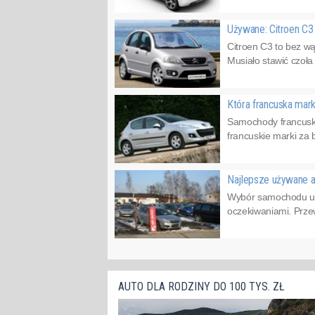
Używane: Citroen C
Citroen C3 to bez wą
Musiało stawić czoła
Która francuska mark
Samochody francuski
francuskie marki za 
Najlepsze używane a
Wybór samochodu uż
oczekiwaniami. Przew
AUTO DLA RODZINY DO 100 TYS. ZŁ