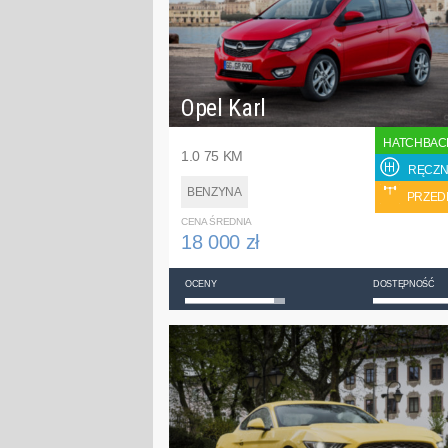
Opel Karl
HATCHBAC
1.0 75 KM
RĘCZN
BENZYNA
PRZED
CENA ŚREDNIA
18 000 zł
OCENY
DOSTĘPNOŚĆ