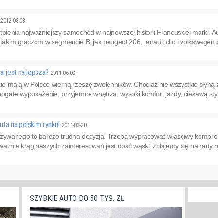
3
2012-08-03
tpienia najważniejszy samochód w najnowszej historii Francuskiej marki. A
 takim graczom w segmencie B, jak peugeot 206, renault clio i volkswagen po
a jest najlepsza?
2011-06-09
e mają w Polsce wierną rzeszę zwolenników. Chociaż nie wszystkie słyną z
bogate wyposażenie, przyjemne wnętrza, wysoki komfort jazdy, ciekawą stylis
uta na polskim rynku!
2011-03-20
ywanego to bardzo trudna decyzja. Trzeba wypracować właściwy kompr
ażnie krąg naszych zainteresowań jest dość wąski. Zdajemy się na rady rod
SZYBKIE AUTO DO 50 TYS. ZŁ