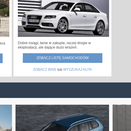
Dobre osiągi, tanie w zakupie, raczej drogie w
jsca
eksploatacji, ale dające dużo wrażeń.
ZOBACZ LISTĘ SAMOCHODÓW
ZOBACZ INNE
lub
WYSZUKAJ AUTA