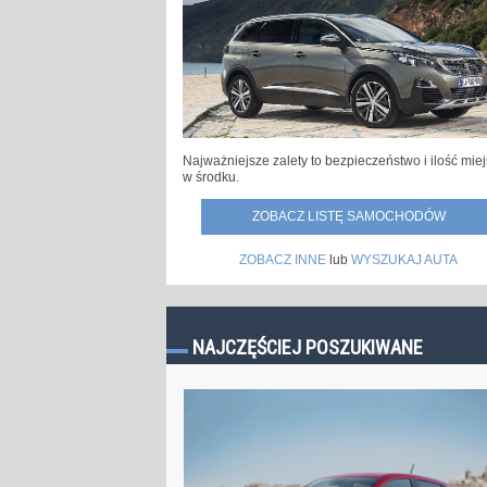
Najważniejsze zalety to bezpieczeństwo i ilość mie
w środku.
ZOBACZ LISTĘ SAMOCHODÓW
ZOBACZ INNE
lub
WYSZUKAJ AUTA
NAJCZĘŚCIEJ POSZUKIWANE