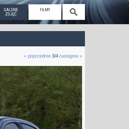
GALERIE
FILMY
ZDJĘĆ
« poprzednie
3/4
następne »