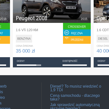
Peugeot 2008
Opel 
2016
2015
E
CROSSOVER
1.6 VTi 120 KM
1.6 CDT
AT
RĘCZNA
BENZYNA
DIESEL
Y
PRZEDNI
CENA ŚREDNIA
CENA ŚRE
35 000 zł
40 00
OCENY
DOSTĘPNOŚĆ
OCENY
perb
Diesel? To musisz wiedzieć o
1,9 TDI
is
Cena samochodu - dlaczego
deo
taka?
a
Jak sprawdzić automatyczną
skrzynię biegów?
Megane