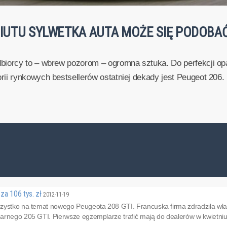
BIUTU SYLWETKA AUTA MOŻE SIĘ PODOBA
orcy to – wbrew pozorom – ogromna sztuka. Do perfekcji opa
i rynkowych bestsellerów ostatniej dekady jest Peugeot 206. 
za 106 tys. zł
2012-11-19
ystko na temat nowego Peugeota 208 GTI. Francuska firma zdradziła właśn
arnego 205 GTI. Pierwsze egzemplarze trafić mają do dealerów w kwietniu 