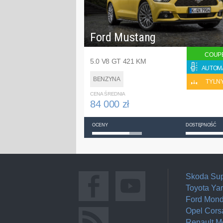
Ford Mustang
COUP
5.0 V8 GT 421 KM
AUTOM
BENZYNA
TYLN
CENA ŚREDNIA
84 000 zł
OCENY
DOSTĘPNOŚĆ
Skoda Su
Toyota Yar
Ford Mon
Opel Cors
Renault 