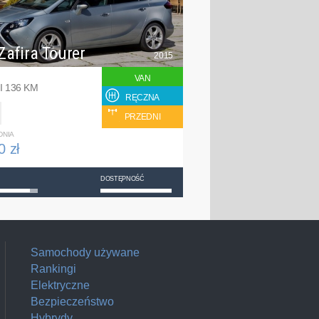
Zafira Tourer
2015
VAN
I 136 KM
RĘCZNA
PRZEDNI
DNIA
0 zł
DOSTĘPNOŚĆ
Samochody używane
Rankingi
Elektryczne
Bezpieczeństwo
Hybrydy