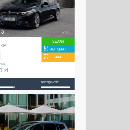
 5
2016
SEDAN
0 KM
AUTOMAT
4X4
DNIA
0 zł
DOSTĘPNOŚĆ