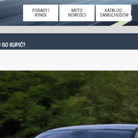
PORADY I
MOTO
KATALOG
RYNEK
NOWOŚCI
SAMOCHODÓW
 GO KUPIĆ?