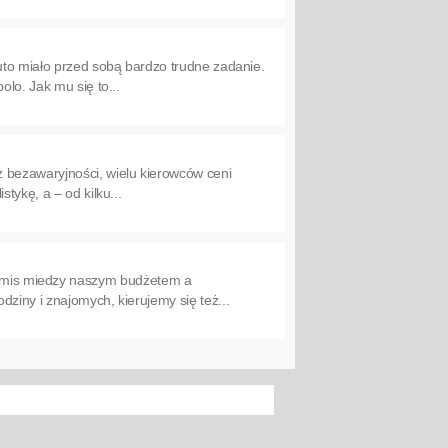
uto miało przed sobą bardzo trudne zadanie.
lo. Jak mu się to...
 bezawaryjności, wielu kierowców ceni
tykę, a – od kilku...
omis miedzy naszym budżetem a
ziny i znajomych, kierujemy się też...