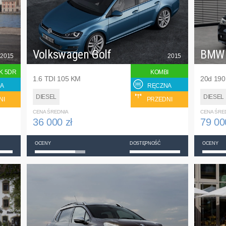
Volkswagen Golf
BMW
2015
2015
K 5DR
KOMBI
1.6 TDI 105 KM
20d 19
A
RĘCZNA
DIESEL
DIESEL
NI
PRZEDNI
CENA ŚREDNIA
CENA ŚRE
36 000 zł
79 00
OCENY
DOSTĘPNOŚĆ
OCENY