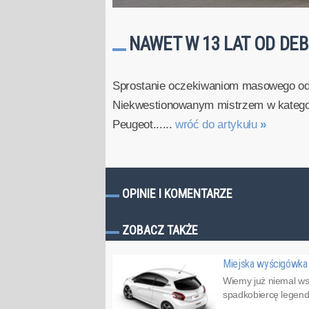
NAWET W 13 LAT OD DE
Sprostanie oczekiwaniom masowego odbi
Niekwestionowanym mistrzem w kategori
Peugeot......
wróć do artykułu
»
OPINIE I KOMENTARZE
ZOBACZ TAKŻE
Miejska wyścigówka 
Wiemy już niemal wsz
spadkobiercę legend