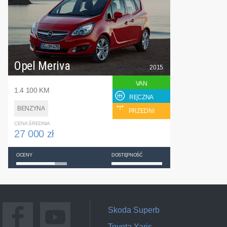
Opel Meriva
2015
VAN
1.4 100 KM
RĘCZNA
BENZYNA
PRZEDNI
CENA ŚREDNIA
27 000 zł
OCENY
DOSTĘPNOŚĆ
Skoda Superb
Toyota Yaris