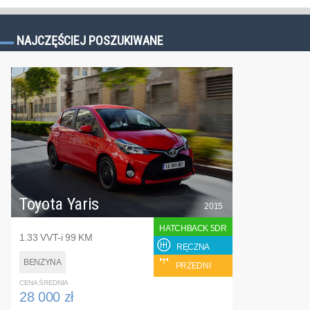
NAJCZĘŚCIEJ POSZUKIWANE
Toyota Yaris
2015
HATCHBACK 5DR
1.33 VVT-i 99 KM
RĘCZNA
BENZYNA
PRZEDNI
CENA ŚREDNIA
28 000 zł