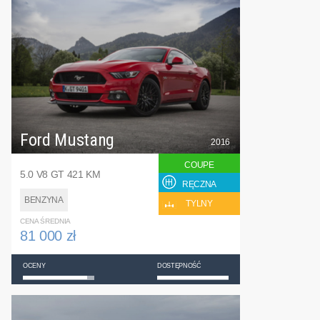
Ford Mustang
2016
COUPE
5.0 V8 GT 421 KM
RĘCZNA
BENZYNA
TYLNY
CENA ŚREDNIA
81 000 zł
OCENY
DOSTĘPNOŚĆ