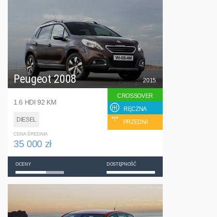
Peugeot 2008
2015
CROSSOVER
1.6 HDI 92 KM
RĘCZNA
DIESEL
PRZEDNI
CENA ŚREDNIA
35 000 zł
OCENY
DOSTĘPNOŚĆ