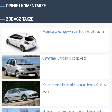
OPINIE I KOMENTARZE
ZOBACZ TAKŻE
Miejska wyścigówka za 106 tys. zł
2012-11-
19
Używane: Citroen C3
2012-08-03
Która francuska marka jest najlepsza?
2011-
06-09
Najlepsze używane auta na polskim rynku!