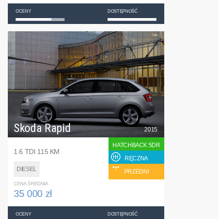
OCENY
DOSTĘPNOŚĆ
Skoda Rapid
2015
HATCHBACK 5DR
1.6 TDI 115 KM
RĘCZNA
DIESEL
PRZEDNI
CENA ŚREDNIA
35 000 zł
OCENY
DOSTĘPNOŚĆ