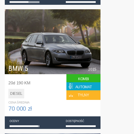
BMW 5
2015
KOMBI
20d 190 KM
AUTOMAT
DIESEL
TYLNY
CENA ŚREDNIA
70 000 zł
OCENY
DOSTĘPNOŚĆ