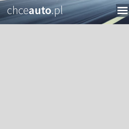
chce
auto
.pl