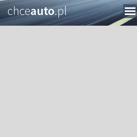
chce
auto
.pl