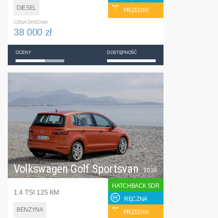
DIESEL
PRZEDNI
CENA ŚREDNIA
38 000 zł
OCENY
DOSTĘPNOŚĆ
Volkswagen Golf Sportsvan
2016
HATCHBACK 5DR
1.4 TSI 125 KM
RĘCZNA
BENZYNA
PRZEDNI