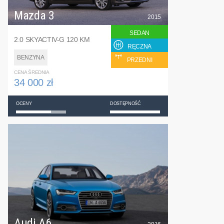
Mazda 3
2015
SEDAN
2.0 SKYACTIV-G 120 KM
RĘCZNA
BENZYNA
PRZEDNI
CENA ŚREDNIA
34 000 zł
OCENY
DOSTĘPNOŚĆ
Audi A6