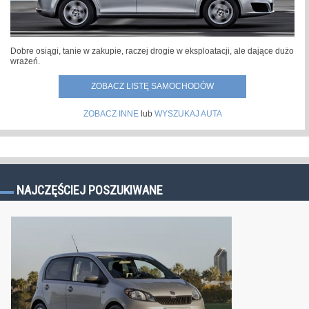
Dobre osiągi, tanie w zakupie, raczej drogie w eksploatacji, ale dające dużo
wrażeń.
ZOBACZ LISTĘ SAMOCHODÓW
ZOBACZ INNE
lub
WYSZUKAJ AUTA
NAJCZĘŚCIEJ POSZUKIWANE