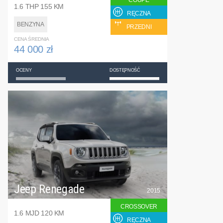
COUPE
1.6 THP 155 KM
RĘCZNA
BENZYNA
PRZEDNI
CENA ŚREDNIA
44 000 zł
OCENY
DOSTĘPNOŚĆ
Jeep Renegade
2015
CROSSOVER
1.6 MJD 120 KM
RĘCZNA