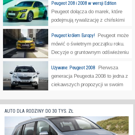
Peugeot 208 i 2008 w wersji Edition
Peugeot dołącza do marek, które
podejmują rywalizację z chińskimi
markami poprzez obniżkę cen. By
Peugeot królem Europy!
Peugeot może
to osiągnąć, wprowadzane są nowe wersje, ze
mówić o świetnym początku roku.
zubożonym wyposażeniem czy tańszym układem
Decyzje o gruntownym odświeżeniu
napędowym. Np. Fiat wprowadził 600-tkę z manualną...
»
gamy modelowej i ”skrytym” ataku
Używane: Peugeot 2008
Pierwsza
na segment premium przynoszą świetne rezultaty.
generacja Peugeota 2008 to jedna z
Francuski producent poinformował, że europejski rynek
ciekawszych propozycji w swoim
motoryzacyjny zyskał właśnie...
»
segmencie. Produkowany w latach
2013-2019 model zbiera wśród użytkowników wiele
pochlebnych opinii. Co ważne, dotyczą one nie tylko
AUTO DLA RODZINY DO 30 TYS. ZŁ
prowadzenia ale też niskiej usterkowości....
»