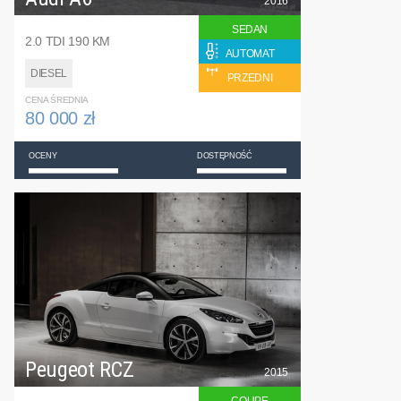
2016
SEDAN
2.0 TDI 190 KM
AUTOMAT
DIESEL
PRZEDNI
CENA ŚREDNIA
80 000 zł
OCENY
DOSTĘPNOŚĆ
Peugeot RCZ
2015