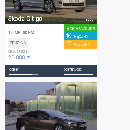
Skoda Citigo
2015
HATCHBACK 5DR
1.0 MPI 60 KM
RĘCZNA
BENZYNA
PRZEDNI
CENA ŚREDNIA
20 000 zł
OCENY
DOSTĘPNOŚĆ