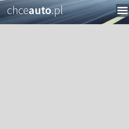
chce
auto
.pl