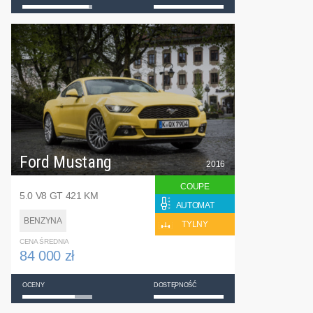
Ford Mustang
2016
COUPE
5.0 V8 GT 421 KM
AUTOMAT
BENZYNA
TYLNY
CENA ŚREDNIA
84 000 zł
OCENY
DOSTĘPNOŚĆ