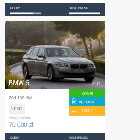
OCENY
DOSTĘPNOŚĆ
BMW 5
2015
KOMBI
20d 190 KM
AUTOMAT
DIESEL
TYLNY
CENA ŚREDNIA
70 000 zł
OCENY
DOSTĘPNOŚĆ