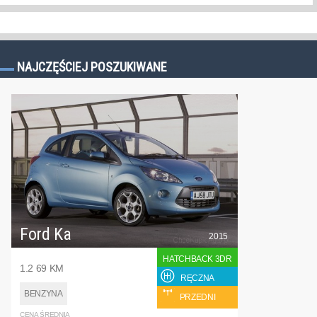
NAJCZĘŚCIEJ POSZUKIWANE
Ford Ka
2015
HATCHBACK 3DR
1.2 69 KM
RĘCZNA
BENZYNA
PRZEDNI
CENA ŚREDNIA