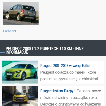
Fiat Sedici
PEUGEOT 2008 I 1.2 PURETECH 110 KM - INNE
INFORMACJE
Peugeot 208 i 2008 w wersji Edition
Peugeot dołącza do marek, które
podejmują rywalizację z chińskimi
markami poprzez obniżkę cen. By
Peugeot królem Europy!
Peugeot może
to osiągnąć, wprowadzane są nowe wersje, ze
mówić o świetnym początku roku.
zubożonym wyposażeniem czy tańszym układem
Decyzje o gruntownym odświeżeniu
napędowym. Np. Fiat wprowadził 600-tkę z manualną...
»