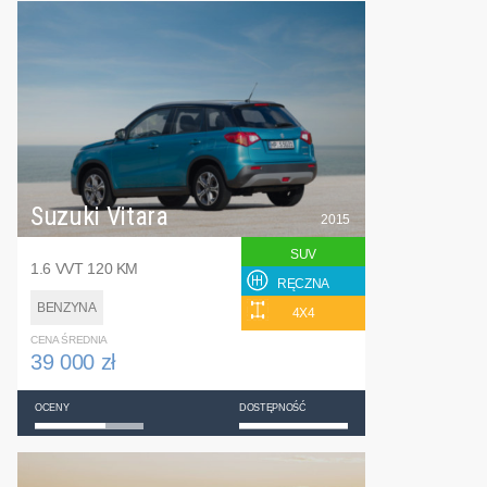
Suzuki Vitara
2015
SUV
1.6 VVT 120 KM
RĘCZNA
BENZYNA
4X4
CENA ŚREDNIA
39 000 zł
OCENY
DOSTĘPNOŚĆ