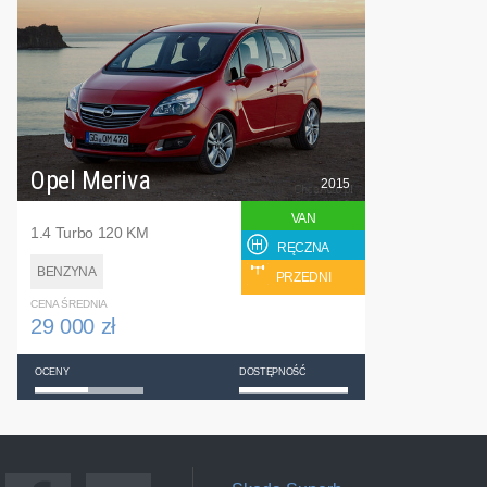
Opel Meriva
2015
VAN
1.4 Turbo 120 KM
RĘCZNA
BENZYNA
PRZEDNI
CENA ŚREDNIA
29 000 zł
OCENY
DOSTĘPNOŚĆ