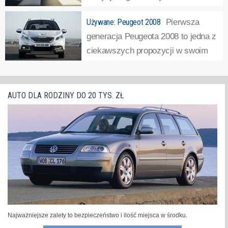
gamy modelowej i ”skrytym” ataku
Używane: Peugeot 2008
Pierwsza
na segment premium przynoszą świetne rezultaty.
generacja Peugeota 2008 to jedna z
Francuski producent poinformował, że europejski rynek
ciekawszych propozycji w swoim
motoryzacyjny zyskał właśnie...
»
segmencie. Produkowany w latach
2013-2019 model zbiera wśród użytkowników wiele
pochlebnych opinii. Co ważne, dotyczą one nie tylko
AUTO DLA RODZINY DO 20 TYS. ZŁ
prowadzenia ale też niskiej usterkowości....
»
Najważniejsze zalety to bezpieczeństwo i ilość miejsca w środku.