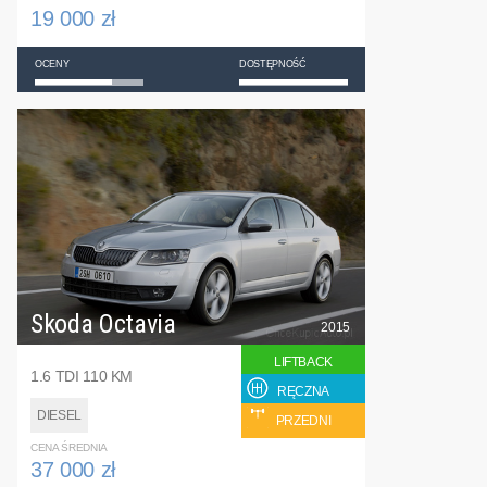
19 000 zł
OCENY
DOSTĘPNOŚĆ
Skoda Octavia
2015
LIFTBACK
1.6 TDI 110 KM
RĘCZNA
DIESEL
PRZEDNI
CENA ŚREDNIA
37 000 zł