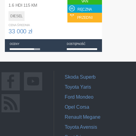
VAN
1.6 HDI 115 KM
RĘCZNA
DIESEL
PRZEDNI
CENA ŚREDNIA
33 000 zł
OCENY
DOSTĘPNOŚĆ
Skoda Superb
Toyota Yaris
Ford Mondeo
Opel Corsa
Renault Megane
Toyota Avensis