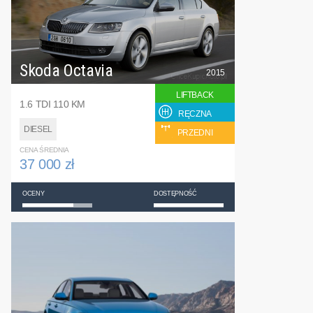
Skoda Octavia
2015
LIFTBACK
1.6 TDI 110 KM
RĘCZNA
DIESEL
PRZEDNI
CENA ŚREDNIA
37 000 zł
OCENY
DOSTĘPNOŚĆ