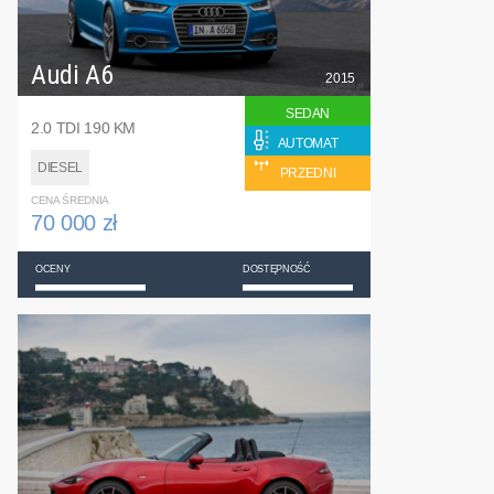
Audi A6
2015
SEDAN
2.0 TDI 190 KM
AUTOMAT
DIESEL
PRZEDNI
CENA ŚREDNIA
70 000 zł
OCENY
DOSTĘPNOŚĆ