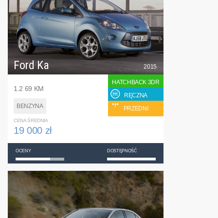
Ford Ka
2015
HATCHBACK 3DR
1.2 69 KM
RĘCZNA
BENZYNA
PRZEDNI
CENA ŚREDNIA
19 000 zł
OCENY
DOSTĘPNOŚĆ