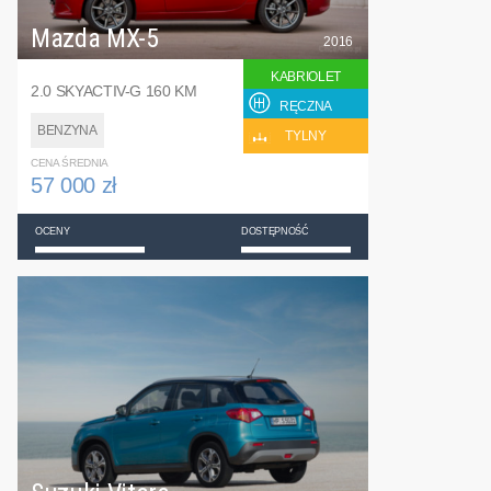
Mazda MX-5
2016
KABRIOLET
2.0 SKYACTIV-G 160 KM
RĘCZNA
BENZYNA
TYLNY
CENA ŚREDNIA
57 000 zł
OCENY
DOSTĘPNOŚĆ