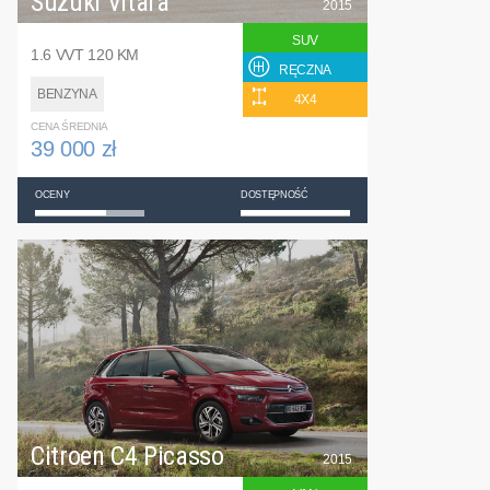
Suzuki Vitara
2015
SUV
1.6 VVT 120 KM
RĘCZNA
BENZYNA
4X4
CENA ŚREDNIA
39 000 zł
OCENY
DOSTĘPNOŚĆ
Citroen C4 Picasso
2015