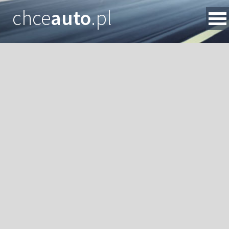
chce
auto
.pl