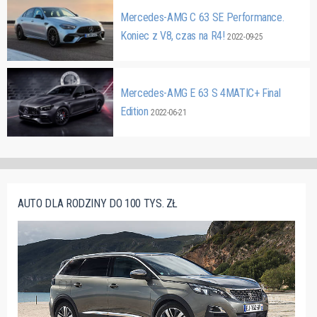
Mercedes-AMG C 63 SE Performance.
Koniec z V8, czas na R4!
2022-09-25
Mercedes-AMG E 63 S 4MATIC+ Final
Edition
2022-06-21
AUTO DLA RODZINY DO 100 TYS. ZŁ