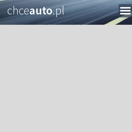
chce
auto
.pl