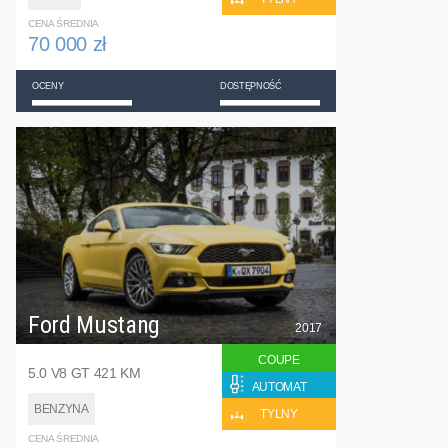
CENA ŚREDNIA
70 000 zł
OCENY
DOSTĘPNOŚĆ
Ford Mustang
2017
COUPE
5.0 V8 GT 421 KM
AUTOMAT
BENZYNA
TYLNY
CENA ŚREDNIA