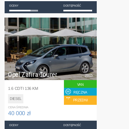
OCENY
DOSTĘPNOŚĆ
Opel Zafira Tourer
2015
VAN
1.6 CDTI 136 KM
RĘCZNA
DIESEL
PRZEDNI
CENA ŚREDNIA
40 000 zł
OCENY
DOSTĘPNOŚĆ