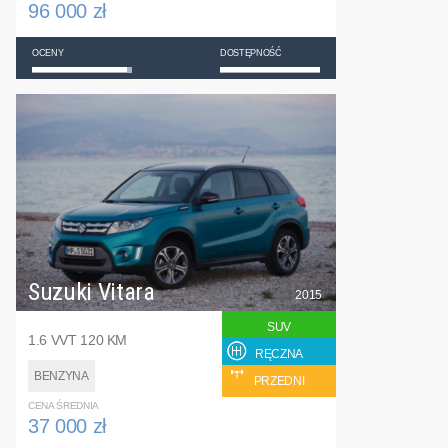
96 000 zł
OCENY
DOSTĘPNOŚĆ
Suzuki Vitara
2015
SUV
1.6 VVT 120 KM
RĘCZNA
BENZYNA
PRZEDNI
CENA ŚREDNIA
37 000 zł