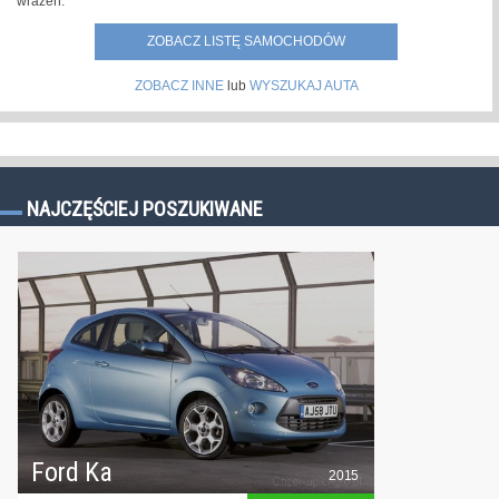
wrażeń.
ZOBACZ LISTĘ SAMOCHODÓW
ZOBACZ INNE
lub
WYSZUKAJ AUTA
NAJCZĘŚCIEJ POSZUKIWANE
Ford Ka
2015