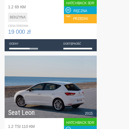
HATCHBACK 3DR
1.2 69 KM
RĘCZNA
BENZYNA
PRZEDNI
CENA ŚREDNIA
19 000 zł
OCENY
DOSTĘPNOŚĆ
Seat Leon
2015
HATCHBACK 5DR
1.2 TSI 110 KM