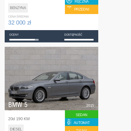
RĘCZNA
BENZYNA
PRZEDNI
CENA ŚREDNIA
32 000 zł
OCENY
DOSTĘPNOŚĆ
BMW 5
2015
SEDAN
20d 190 KM
AUTOMAT
DIESEL
TYLNY