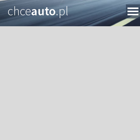
chce
auto
.pl