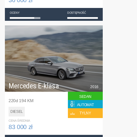
36 000 zł
OCENY
DOSTĘPNOŚĆ
Mercedes E-klasa
2016
SEDAN
220d 194 KM
AUTOMAT
DIESEL
TYLNY
CENA ŚREDNIA
83 000 zł