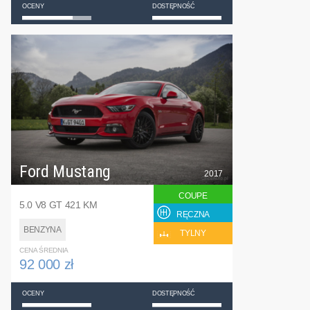
OCENY
DOSTĘPNOŚĆ
Ford Mustang
2017
COUPE
5.0 V8 GT 421 KM
RĘCZNA
BENZYNA
TYLNY
CENA ŚREDNIA
92 000 zł
OCENY
DOSTĘPNOŚĆ