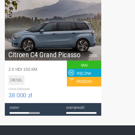
Citroen C4 Grand Picasso
2015
VAN
2.0 HDI 150 KM
RĘCZNA
DIESEL
PRZEDNI
CENA ŚREDNIA
38 000 zł
OCENY
DOSTĘPNOŚĆ