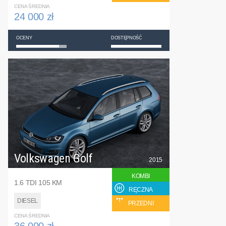
CENA ŚREDNIA
24 000 zł
OCENY
DOSTĘPNOŚĆ
Volkswagen Golf
2015
KOMBI
1.6 TDI 105 KM
RĘCZNA
DIESEL
PRZEDNI
CENA ŚREDNIA