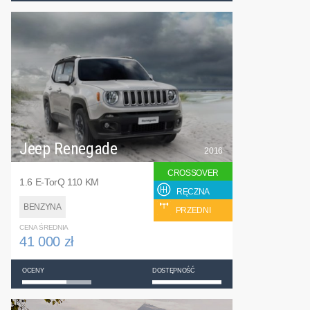
Jeep Renegade
2016
CROSSOVER
1.6 E-TorQ 110 KM
RĘCZNA
BENZYNA
PRZEDNI
CENA ŚREDNIA
41 000 zł
OCENY
DOSTĘPNOŚĆ