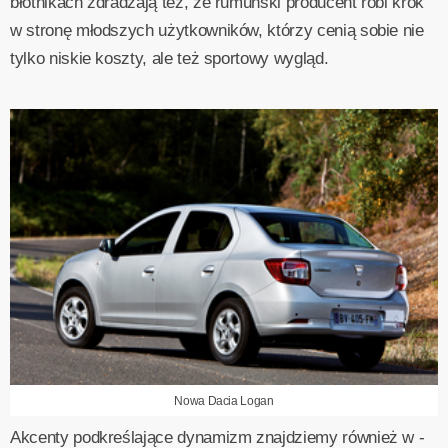
błotnikach zdradzają też, że rumuński producent robi krok
w stronę młodszych użytkowników, którzy cenią sobie nie
tylko niskie koszty, ale też sportowy wygląd.
Nowa Dacia Logan
Akcenty podkreślające dynamizm znajdziemy również w -