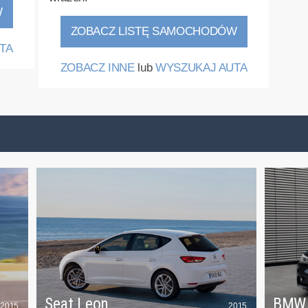
W
ZOBACZ LISTĘ SAMOCHODÓW
TA
ZOBACZ INNE
lub
WYSZUKAJ AUTA
Seat Leon
BMW
2015
2015