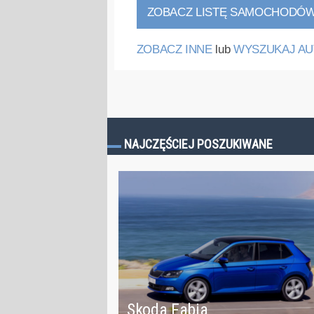
ZOBACZ LISTĘ SAMOCHODÓ
ZOBACZ INNE
lub
WYSZUKAJ AU
NAJCZĘŚCIEJ POSZUKIWANE
Skoda Fabia