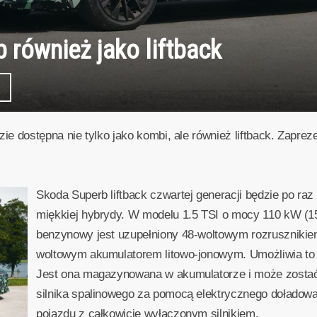
również jako liftback
e dostępna nie tylko jako kombi, ale również liftback. Zaprez
Skoda Superb liftback czwartej generacji będzie po raz
miękkiej hybrydy. W modelu 1.5 TSI o mocy 110 kW (15
benzynowy jest uzupełniony 48-woltowym rozruszniki
woltowym akumulatorem litowo-jonowym. Umożliwia to
Jest ona magazynowana w akumulatorze i może zosta
silnika spalinowego za pomocą elektrycznego doładowa
pojazdu z całkowicie wyłączonym silnikiem.