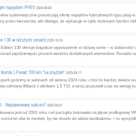
owym napędem PHEV
2026-03-03
ów systematycznie poszerzają ofertę napędów hybrydowych typu plug-in. N
y przez kierowców, ale dlatego, że wykazuje w cyklu testowym bardzo nisk
ion 130 w niższych cenach
2025-10-16
 Edition 130 oferuje bogatsze wyposażenie w niższej cenie – w zależnośc
 ponad pięćdziesięciu procent wartości dodatkowych elementów. Ponadto na
Kombi | Ponad 100 km “na prądzie”
2025-05-17
perb gościmy w salonach od wiosny 2024 roku i choć to bardzo świeże auto,
j odmianę liftback z silnikiem 1.5 TSI, a teraz przyszedł czas na wersję kom
I - Nieplanowany sukces?
2025-03-31
owana jest od 2001 roku i od początku bazowała na płycie podłogowej V
 rozróżnić oba te modele, by nie doszło do aktów kanibalizmu. I co wymyślil