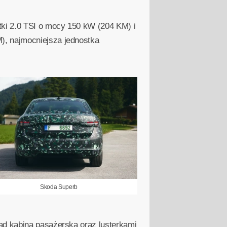
tki 2.0 TSI o mocy 150 kW (204 KM) i
), najmocniejsza jednostka
Skoda Superb
ad kabiną pasażerską oraz lusterkami