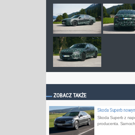
ZOBACZ TAKŻE
Skoda Superb nowy
Skoda Superb z nap
producenta. Samochó