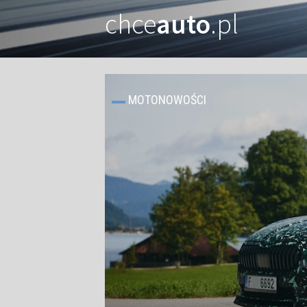
chce
auto
.pl
MOTONOWOŚCI