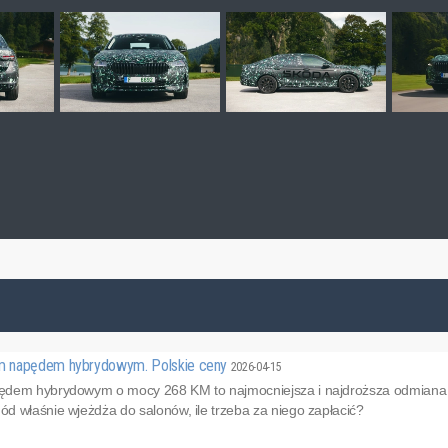
m napędem hybrydowym. Polskie ceny
2026-04-15
ędem hybrydowym o mocy 268 KM to najmocniejsza i najdroższa odmiana 
d właśnie wjeżdża do salonów, ile trzeba za niego zapłacić?