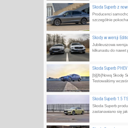
Skoda Superb z n
Producenci samochod
szczególnie pokochan
Skody w wersji Edit
Jubileuszowa wersja
kilkunastu do nawet
Skoda Superb PHEV 
[b][/b]Nową Skodę Su
Testowaliśmy wcześnie
Skoda Superb 1.5 TS
Skoda Superb produk
zastanawiano się jak