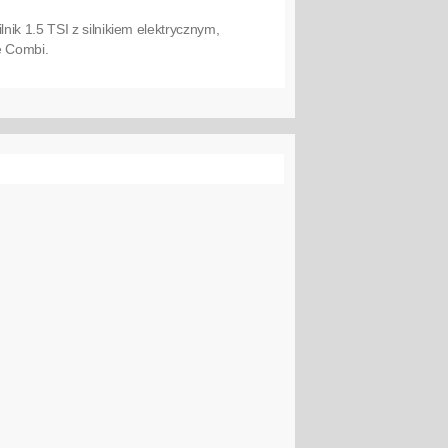
ik 1.5 TSI z silnikiem elektrycznym,
e Combi.