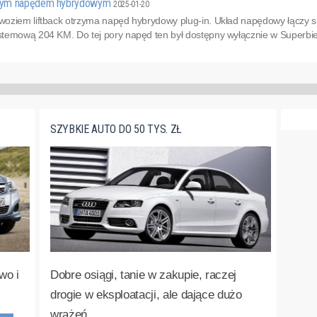
wym napędem hybrydowym
2025-01-20
ziem liftback otrzyma napęd hybrydowy plug-in. Układ napędowy łączy siln
temową 204 KM. Do tej pory napęd ten był dostępny wyłącznie w Superbi
SZYBKIE AUTO DO 50 TYS. ZŁ
wo i
Dobre osiągi, tanie w zakupie, raczej
drogie w eksploatacji, ale dające dużo
wrażeń.