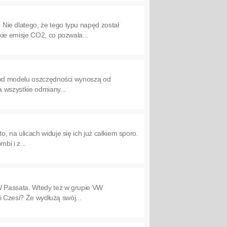
ie dlatego, że tego typu napęd został
ie emisje CO2, co pozwala...
i od modelu oszczędności wynoszą od
 wszystkie odmiany...
 na ulicach widuje się ich już całkiem sporo.
bi i z...
W Passata. Wtedy też w grupie VW
i Czesi? Że wydłużą swój...