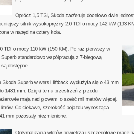
Oprócz 1,5 TSI, Skoda zaoferuje docelowo dwie jednos
cniejszy silnik wysokoprężny 2.0 TDI o mocy 142 kW (193 KM
ona w napęd na cztery koła.
2.0 TDI o mocy 110 kW (150 KM). Po raz pierwszy w
elu Superb standardowo współpracują z 7-biegową
 są dostępne.
 Skoda Superb w wersji liftback wydłużyła się o 43 mm
do 1481 mm. Dzięki temu przestrzeń z przodu
sażerowie mają nad głowami o sześć milimetrów więcej.
litrów. Co ciekawe, szerokość pojazdu wynosząca
41 mm pozostały niezmienione.
Optymalizacja wlotów powietrza i szczegółowe prace n