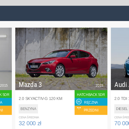
Mazda 3
Audi
2015
2015
K 5DR
HATCHBACK 5DR
2.0 SKYACTIV-G 120 KM
2.0 TDI
A
RĘCZNA
BENZYNA
DIESEL
NI
PRZEDNI
CENA ŚREDNIA
CENA ŚRE
32 000 zł
70 00