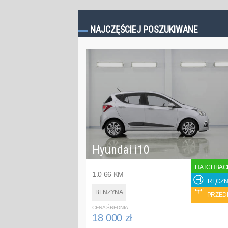
NAJCZĘŚCIEJ POSZUKIWANE
Hyundai i10
HATCHBAC
1.0 66 KM
RĘCZN
BENZYNA
PRZED
CENA ŚREDNIA
18 000 zł