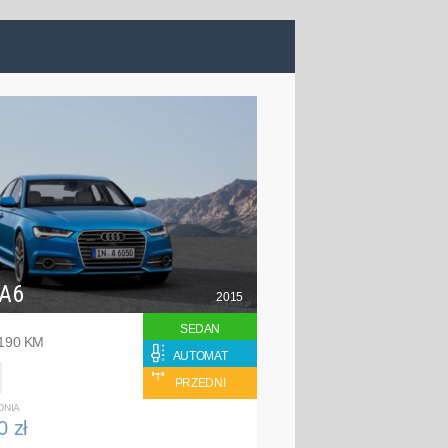
 A6
2015
SEDAN
 190 KM
AUTOMAT
PRZEDNI
DNIA
0 zł