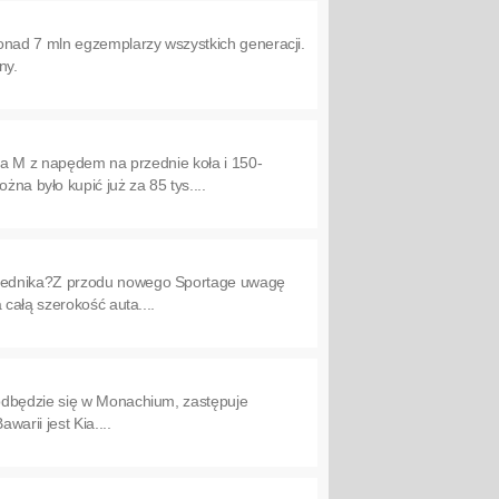
onad 7 mln egzemplarzy wszystkich generacji.
ny.
sja M z napędem na przednie koła i 150-
 było kupić już za 85 tys....
rzednika?Z przodu nowego Sportage uwagę
całą szerokość auta....
odbędzie się w Monachium, zastępuje
arii jest Kia....