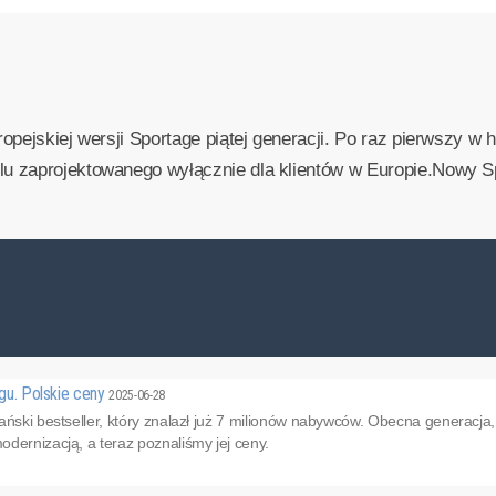
pejskiej wersji Sportage piątej generacji. Po raz pierwszy w h
 zaprojektowanego wyłącznie dla klientów w Europie.Nowy Sp
ngu. Polskie ceny
2025-06-28
ański bestseller, który znalazł już 7 milionów nabywców. Obecna generacja
dernizacją, a teraz poznaliśmy jej ceny.