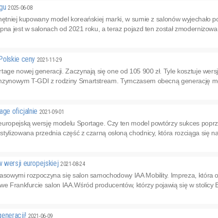
ngu
2025-06-08
chętniej kupowany model koreańskiej marki, w sumie z salonów wyjechało p
pna jest w salonach od 2021 roku, a teraz pojazd ten został zmodernizowa
Polskie ceny
2021-11-29
tage nowej generacji. Zaczynają się one od 105 900 zł. Tyle kosztuje wer
nzynowym T-GDI z rodziny Smartstream. Tymczasem obecną generację można
age oficjalnie
2021-09-01
europejską wersję modelu Sportage. Czy ten model powtórzy sukces pop
tylizowana przednia część z czarną osłoną chodnicy, która rozciąga się na 
 wersji europejskiej
2021-08-24
rasowymi rozpoczyna się salon samochodowy IAA Mobility. Impreza, która 
e Frankfurcie salon IAA.Wśród producentów, którzy pojawią się w stolicy Baw
generacji!
2021-06-09