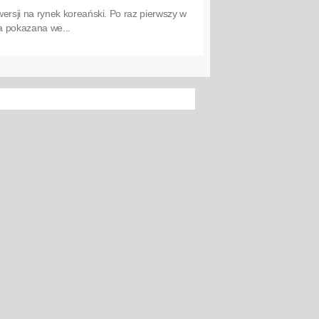
rsji na rynek koreański. Po raz pierwszy w
na pokazana we...