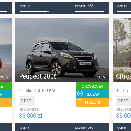
OCENY
DOSTĘPNOŚĆ
OCENY
Peugeot 2008
Citro
2016
2015
LET
CROSSOVER
1.6 BlueHDI 100 KM
1.6 HDI
A
RĘCZNA
DIESEL
DIESEL
Y
PRZEDNI
CENA ŚREDNIA
CENA ŚRE
36 000 zł
33 00
OCENY
DOSTĘPNOŚĆ
OCENY