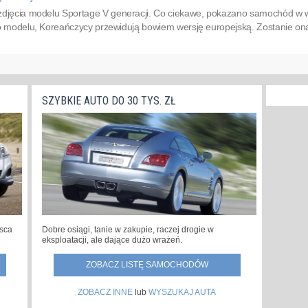
zdjęcia modelu Sportage V generacji. Co ciekawe, pokazano samochód w we
tego modelu, Koreańczycy przewidują bowiem wersję europejską. Zostanie o
SZYBKIE AUTO DO 30 TYS. ZŁ
jsca
Dobre osiągi, tanie w zakupie, raczej drogie w
eksploatacji, ale dające dużo wrażeń.
ZOBACZ LISTĘ SAMOCHODÓW
ZOBACZ INNE
lub
WYSZUKAJ AUTA