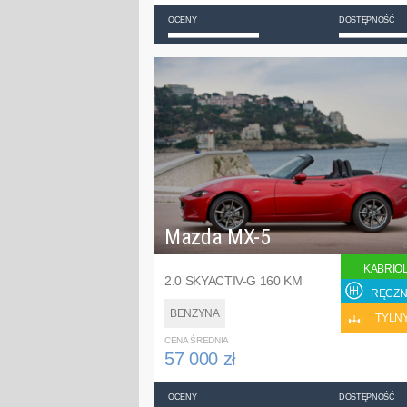
OCENY
DOSTĘPNOŚĆ
Mazda MX-5
KABRIO
2.0 SKYACTIV-G 160 KM
RĘCZN
BENZYNA
TYLN
CENA ŚREDNIA
57 000 zł
OCENY
DOSTĘPNOŚĆ