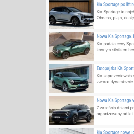
Kia Sportage po lifti
Kia Sportage to naj
Obecna, piąta, dostę
Nowa Kia Sportage. 
Kia podała ceny Spor
konnym silnikiem be
Europejska Kia Sport
Kia zaprezentowała 
zwraca dynamicznie s
Nowa Kia Sportage w
7 września dniami p
organizowany od lat w
Kia Sportage nowej 