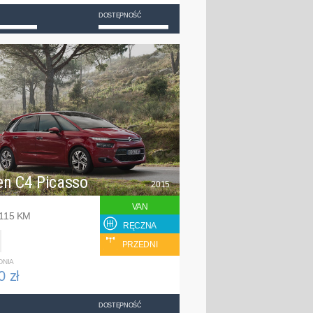
DOSTĘPNOŚĆ
en C4 Picasso
2015
VAN
 115 KM
RĘCZNA
PRZEDNI
DNIA
0 zł
DOSTĘPNOŚĆ