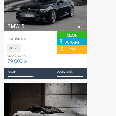
BMW 5
2016
SEDAN
20d 190 KM
AUTOMAT
DIESEL
4X4
CENA ŚREDNIA
79 000 zł
OCENY
DOSTĘPNOŚĆ