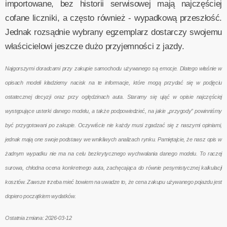
importowane, bez historii serwisowej mają najczęściej
cofane liczniki, a często również - wypadkową przeszłość.
Jednak rozsądnie wybrany egzemplarz dostarczy swojemu
właścicielowi jeszcze dużo przyjemności z jazdy.
Najgorszymi doradcami przy zakupie samochodu używanego są emocje. Dlatego właśnie w
opisach modeli kładziemy nacisk na te informacje, które mogą przydać się w podjęciu
ostatecznej decyzji oraz przy oględzinach auta. Staramy się ująć w opisie najczęściej
występujące usterki danego modelu, a także podpowiedzieć, na jakie „przygody” powinniśmy
być przygotowani po zakupie. Oczywiście nie każdy musi zgadzać się z naszymi opiniami,
jednak mają one swoje podstawy we wnikliwych analizach rynku. Pamiętajcie, że nasz opis w
żadnym wypadku nie ma na celu bezkrytycznego wychwalania danego modelu. To raczej
surowa, chłodna ocena konkretnego auta, zachęcająca do równie pesymistycznej kalkulacji
kosztów. Zawsze trzeba mieć bowiem na uwadze to, że cena zakupu używanego pojazdu jest
dopiero początkiem wydatków.
Ostatnia zmiana: 2026-03-12