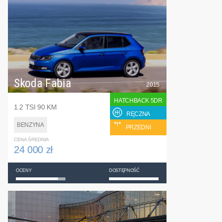
Skoda Fabia
2015
HATCHBACK 5DR
1.2 TSI 90 KM
RĘCZNA
BENZYNA
PRZEDNI
CENA ŚREDNIA
24 000 zł
OCENY
DOSTĘPNOŚĆ