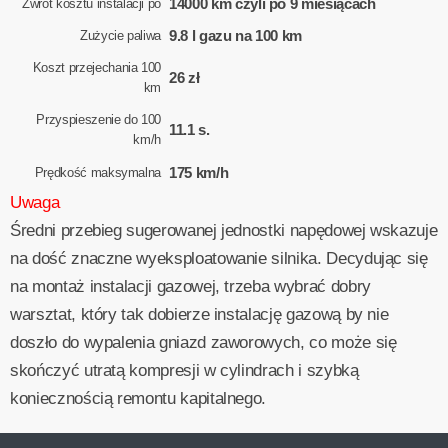
14000 km czyli po 9 miesiącach
Zwrot kosztu instalacji po
9.8 l gazu na 100 km
Zużycie paliwa
Koszt przejechania 100
26 zł
km
Przyspieszenie do 100
11.1 s.
km/h
175 km/h
Prędkość maksymalna
Uwaga
Średni przebieg sugerowanej jednostki napędowej wskazuje
na dość znaczne wyeksploatowanie silnika. Decydując się
na montaż instalacji gazowej, trzeba wybrać dobry
warsztat, który tak dobierze instalację gazową by nie
doszło do wypalenia gniazd zaworowych, co może się
skończyć utratą kompresji w cylindrach i szybką
koniecznością remontu kapitalnego.