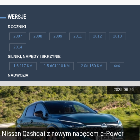
WERSJE
ROCZNIKI
2007
2008
2009
2011
2012
2013
2014
SILNIKI, NAPĘDY I SKRZYNIE
1.6 117 KM
1.5 dCi 110 KM
2.0d 150 KM
4x4
NADWOZIA
2025-06-26
Nissan Qashqai z nowym napędem e-Power