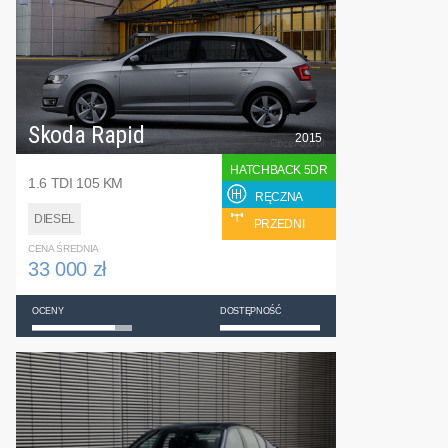
Skoda Rapid
2015
HATCHBACK 5DR
1.6 TDI 105 KM
RĘCZNA
DIESEL
PRZEDNI
CENA ŚREDNIA
33 000 zł
OCENY
DOSTĘPNOŚĆ