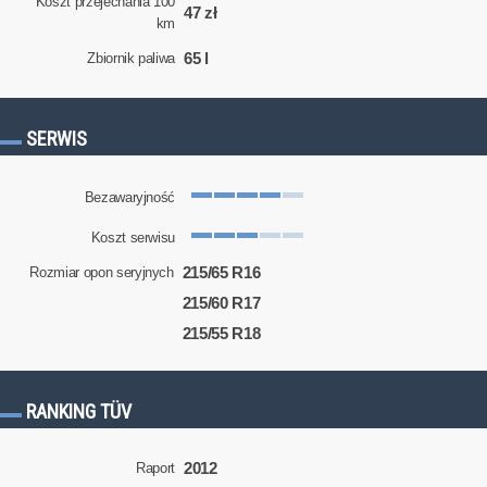
Koszt przejechania 100
47 zł
km
65 l
Zbiornik paliwa
SERWIS
Bezawaryjność
Koszt serwisu
215/65 R16
Rozmiar opon seryjnych
215/60 R17
215/55 R18
RANKING TÜV
2012
Raport