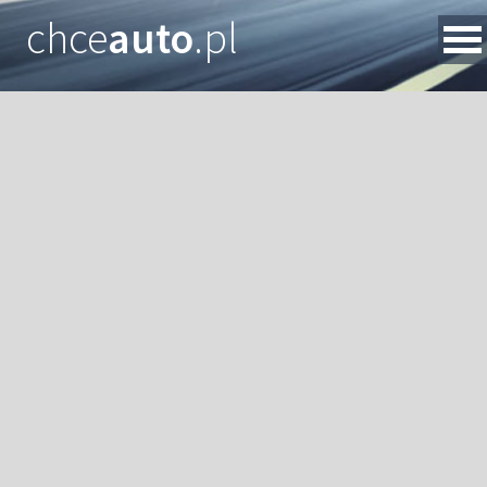
chce
auto
.pl