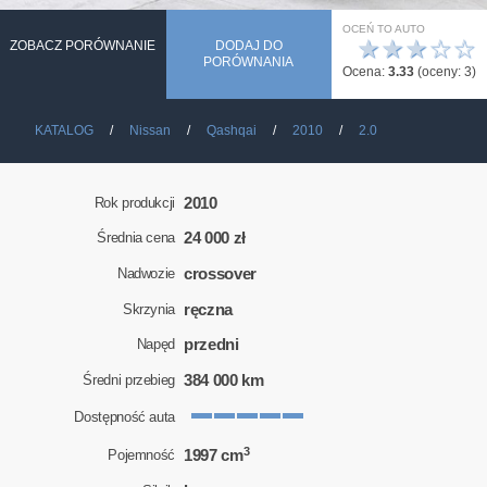
OCEŃ TO AUTO
★
★
★
☆
☆
ZOBACZ PORÓWNANIE
DODAJ DO
PORÓWNANIA
Ocena:
3.33
(oceny:
3
)
KATALOG
Nissan
Qashqai
2010
2.0
2010
Rok produkcji
24 000 zł
Średnia cena
crossover
Nadwozie
ręczna
Skrzynia
przedni
Napęd
384 000 km
Średni przebieg
Dostępność auta
3
1997 cm
Pojemność