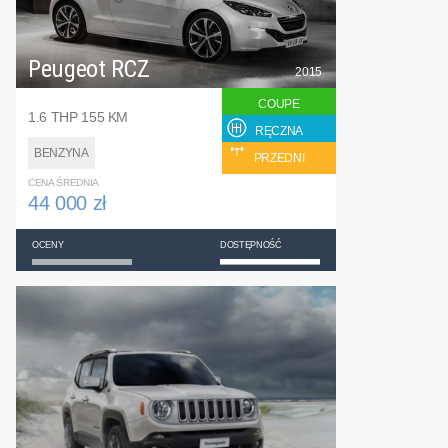
Peugeot RCZ
2015
COUPE
1.6 THP 155 KM
RĘCZNA
BENZYNA
PRZEDNI
CENA ŚREDNIA
44 000 zł
OCENY
DOSTĘPNOŚĆ