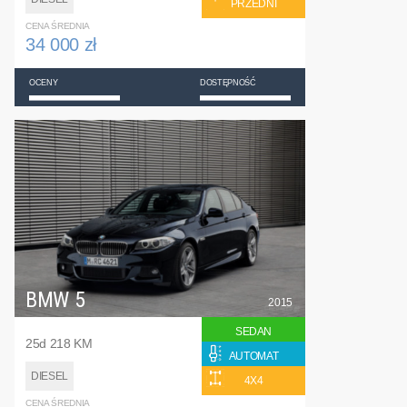
PRZEDNI
CENA ŚREDNIA
34 000 zł
OCENY
DOSTĘPNOŚĆ
BMW 5
2015
SEDAN
25d 218 KM
AUTOMAT
DIESEL
4X4
CENA ŚREDNIA