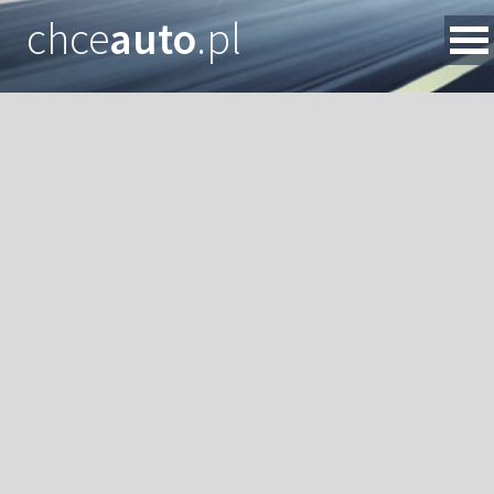
chce
auto
.pl