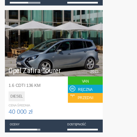
Opel Zafira Tourer
2015
VAN
1.6 CDTI 136 KM
RĘCZNA
DIESEL
PRZEDNI
CENA ŚREDNIA
40 000 zł
OCENY
DOSTĘPNOŚĆ