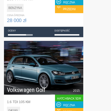
RĘCZNA
BENZYNA
PRZEDNI
CENA ŚREDNIA
28 000 zł
OCENY
DOSTĘPNOŚĆ
Volkswagen Golf
2015
HATCHBACK 5DR
1.6 TDI 105 KM
RĘCZNA
DIESEL