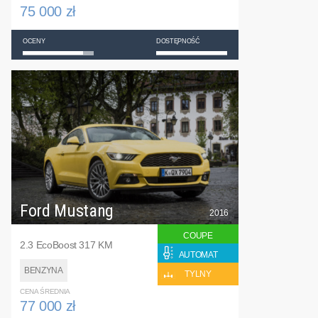
75 000 zł
OCENY
DOSTĘPNOŚĆ
Ford Mustang
2016
COUPE
2.3 EcoBoost 317 KM
AUTOMAT
BENZYNA
TYLNY
CENA ŚREDNIA
77 000 zł