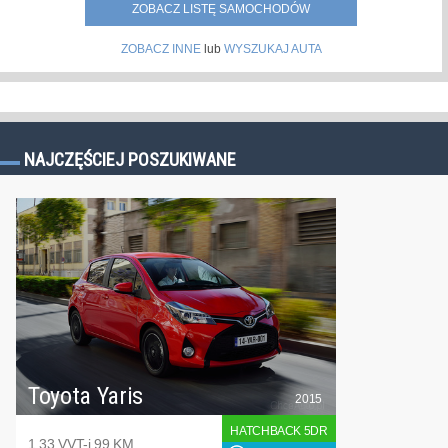
ZOBACZ LISTĘ SAMOCHODÓW
ZOBACZ INNE
lub
WYSZUKAJ AUTA
NAJCZĘŚCIEJ POSZUKIWANE
Toyota Yaris
2015
HATCHBACK 5DR
1.33 VVT-i 99 KM