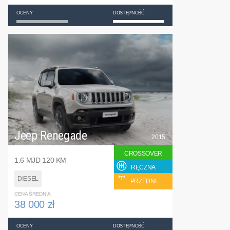
OCENY
DOSTĘPNOŚĆ
Jeep Renegade
2015
CROSSOVER
1.6 MJD 120 KM
RĘCZNA
DIESEL
PRZEDNI
CENA ŚREDNIA
38 000 zł
OCENY
DOSTĘPNOŚĆ