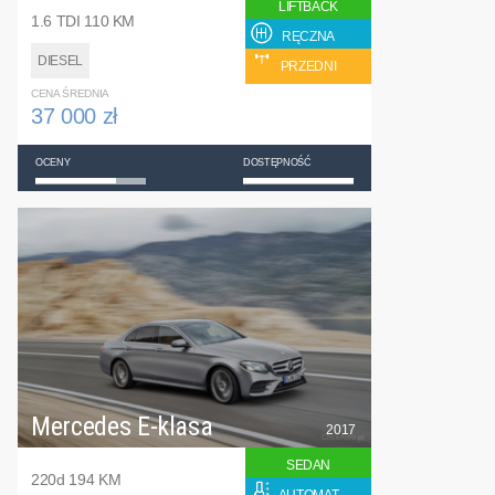
LIFTBACK
1.6 TDI 110 KM
RĘCZNA
DIESEL
PRZEDNI
CENA ŚREDNIA
37 000 zł
OCENY
DOSTĘPNOŚĆ
Mercedes E-klasa
2017
SEDAN
220d 194 KM
AUTOMAT