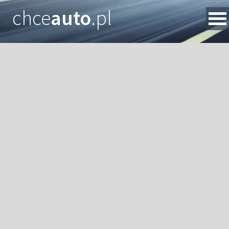
chce
auto
.pl