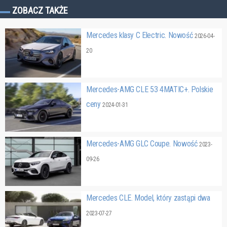
ZOBACZ TAKŻE
Mercedes klasy C Electric. Nowość
2026-04-
20
Mercedes-AMG CLE 53 4MATIC+. Polskie
ceny
2024-01-31
Mercedes-AMG GLC Coupe. Nowość
2023-
09-26
Mercedes CLE. Model, który zastąpi dwa
2023-07-27