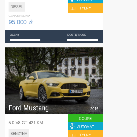
DIESEL
TYLNY
CENA ŚREDNIA
95 000 zł
OCENY
DOSTĘPNOŚĆ
Ford Mustang
2016
COUPE
5.0 V8 GT 421 KM
AUTOMAT
BENZYNA
TYLNY