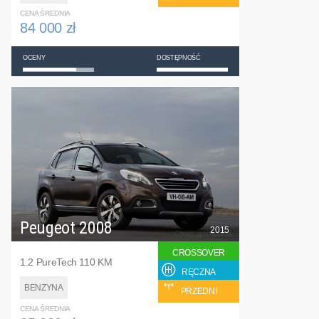
CENA ŚREDNIA
84 000 zł
OCENY
DOSTĘPNOŚĆ
Peugeot 2008
2015
CROSSOVER
1.2 PureTech 110 KM
RĘCZNA
BENZYNA
PRZEDNI
CENA ŚREDNIA