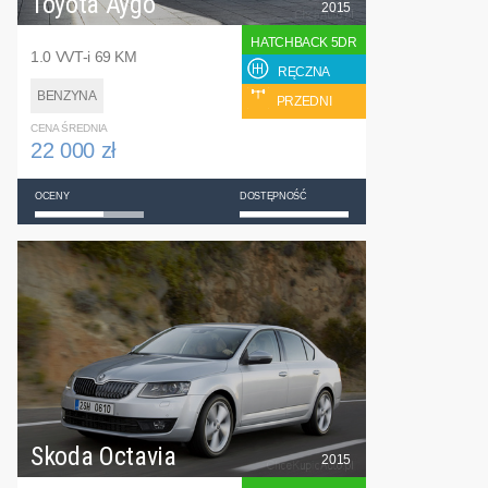
Toyota Aygo
2015
HATCHBACK 5DR
1.0 VVT-i 69 KM
RĘCZNA
BENZYNA
PRZEDNI
CENA ŚREDNIA
22 000 zł
OCENY
DOSTĘPNOŚĆ
Skoda Octavia
2015