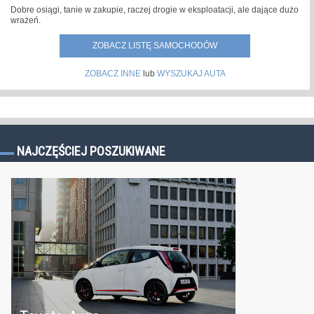
Dobre osiągi, tanie w zakupie, raczej drogie w eksploatacji, ale dające dużo
wrażeń.
ZOBACZ LISTĘ SAMOCHODÓW
ZOBACZ INNE
lub
WYSZUKAJ AUTA
NAJCZĘŚCIEJ POSZUKIWANE