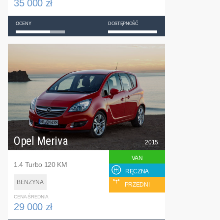
35 000 zł
OCENY
DOSTĘPNOŚĆ
Opel Meriva
2015
VAN
1.4 Turbo 120 KM
RĘCZNA
BENZYNA
PRZEDNI
CENA ŚREDNIA
29 000 zł