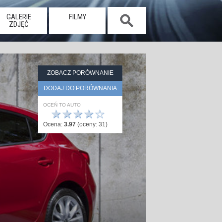
GALERIE
FILMY
ZDJĘĆ
ZOBACZ PORÓWNANIE
DODAJ DO PORÓWNANIA
OCEŃ TO AUTO
★
★
★
★
☆
Ocena:
3.97
(oceny:
31
)