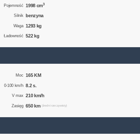
3
1998 cm
Pojemność
benzyna
Silnik
1293 kg
Waga
522 kg
Ładowność
165 KM
Moc
8.2 s.
0-100 km/h
210 km/h
V max
650 km
Zasięg
(średni rzeczywisty)