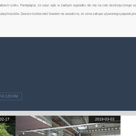
nalizach rynku. Pamiętajcie, że nasz opis w żadnym wypadku nie ma na celu bezkrytycznego w
kulacji kosztów. Zawsze trzeba mieć bowiem na uwadze to, że cena zakupu używanego pojazdu jes
V-G 120 KM
02-17
2019-03-03