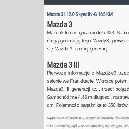
Mazda 3 III 2.0 Skyactiv-G 165 KM
Mazda 3
Mazda3 to następca modelu 323. Samoch
drugą generację tego Mazdy3, pierwsze
się Mazda 3 trzeciej generacji.
Mazda 3 III
Pierwsze informacje o Mazdzie3 trzec
salonie we Frankfurcie. Wkrótce potem 
Mazda3 III generacji to... trzeci poj
Samochód ma 4,46 m długości, rozstaw
cm. Pojemność bagażnika to 350 litrów.
Najgorszymi doradcami przy zakupie samochodu używanego są 
auta. Staramy się ująć w opisie najczęściej występujące us