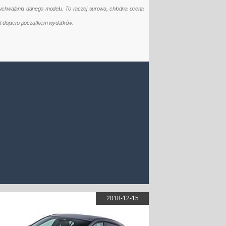
ychwalania danego modelu. To raczej surowa, chłodna ocena
t dopiero początkiem wydatków.
2018-12-15