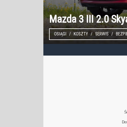
Mazda 3 III 2.0 Sk
OSIĄGI
KOSZTY
SERWIS
BEZP
Ś
Do