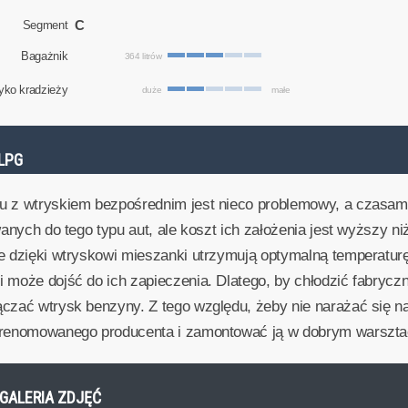
C
Segment
Bagażnik
364 litrów
yko kradzieży
duże
małe
LPG
u z wtryskiem bezpośrednim jest nieco problemowy, a czasam
wanych do tego typu aut, ale koszt ich założenia jest wyższy 
re dzięki wtryskowi mieszanki utrzymują optymalną temperatur
 może dojść do ich zapieczenia. Dlatego, by chłodzić fabryczn
ączać wtrysk benzyny. Z tego względu, żeby nie narażać się 
ę renomowanego producenta i zamontować ją w dobrym warszta
- GALERIA ZDJĘĆ