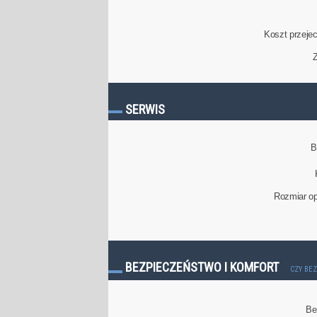
Koszt przeje
Z
SERWIS
B
Rozmiar op
BEZPIECZEŃSTWO I KOMFORT
CZY BE
Be