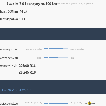
7.9 l benzyny na 100 km
Spalanie
(średnie rzeczywiste zużycie paliwa)
46 zł
chania 100 km
51 l
biornik paliwa
ezawaryjność
bardzo awaryjny
mało awaryjny
Koszt serwisu
drogi
tani
205/60 R16
on seryjnych
215/45 R18
ZPIECZEŃSTWO JEST WAŻNE?
mało bezpieczny
bezpieczny
zpieczeństwo