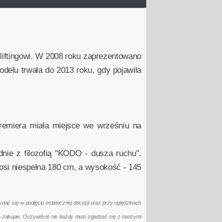
liftingowi. W 2008 roku zaprezentowano
delu trwała do 2013 roku, gdy pojawiła
premiera miała miejsce we wrześniu na
dnie z filozofią "KODO - dusza ruchu".
si niespełna 180 cm, a wysokość - 145
ać się w podjęciu ostatecznej decyzji oraz przy oględzinach
po zakupie. Oczywiście nie każdy musi zgadzać się z naszymi