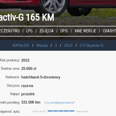
yactiv-G 165 KM
IECZEŃSTWO
LPG
ZDJĘCIA
OPIS
INNE WERSJE
CRASHT
KATALOG
Mazda
3
2013
2.0 Skyactiv-G
2013
Rok produkcji
25 000 zł
Średnia cena
hatchback 5-drzwiowy
Nadwozie
ręczna
Skrzynia
przedni
Napęd
331 000 km
redni przebieg
Czy przebieg jest ważny?
stępność auta
trudno kupić
łatwo kupić