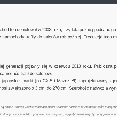
ód ten debiutował w 2003 roku, trzy lata później poddano go 
 samochody trafiły do salonów rok później. Produkcja tego mo
iej generacji pojawiły się w czerwcu 2013 roku. Publiczna 
samochód trafił do salonów.
azd japońskiej marki (po CX-5 i Mazdzie6) zaprojektowany zgo
 osi zwiększono o 3 cm, do 270 cm. Szerokość nadwozia wyno
emocje. Dlatego właśnie w opisach modeli kładziemy nacisk na te informacje, które mogą przyd
terki danego modelu, a także podpowiedzieć, na jakie „przygody” powinniśmy być przygotowani 