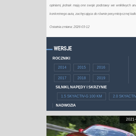
opiniami, jednak mają one swoje podstawy we wnikliwych a
konkretnego auta, zachęcająca do równie pesymistycznej kal
Ostatnia zmiana: 2026-03-12
WERSJE
ROCZNIKI
2014
2015
2016
2017
2018
2019
SILNIKI, NAPĘDY I SKRZYNIE
1.5 SKYACTIV-G 100 KM
2.0 SKYACTI
NADWOZIA
2021-