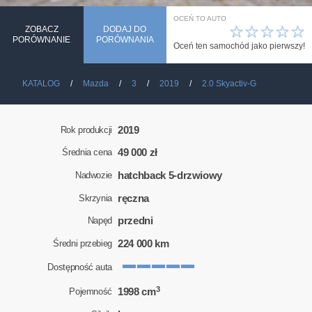
OCEŃ TO AUTO
☆
☆
☆
☆
☆
ZOBACZ
DODAJ DO
PORÓWNANIE
PORÓWNANIA
Oceń ten samochód jako pierwszy!
KATALOG
Mazda
3
2019
2.0 Skyactiv-G
2019
Rok produkcji
49 000 zł
Średnia cena
hatchback 5-drzwiowy
Nadwozie
ręczna
Skrzynia
przedni
Napęd
224 000 km
Średni przebieg
Dostępność auta
3
1998 cm
Pojemność