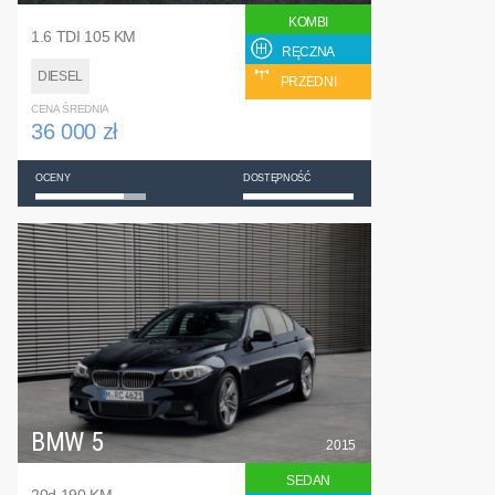
KOMBI
1.6 TDI 105 KM
RĘCZNA
DIESEL
PRZEDNI
CENA ŚREDNIA
36 000 zł
OCENY
DOSTĘPNOŚĆ
BMW 5
2015
SEDAN
20d 190 KM