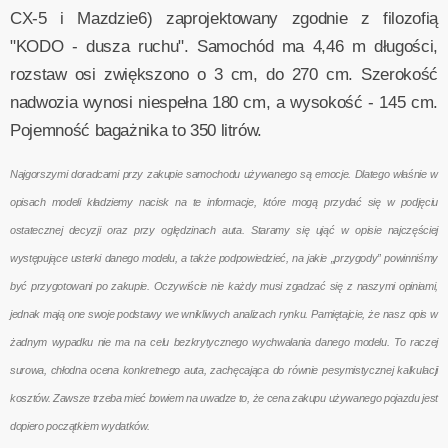
CX-5 i Mazdzie6) zaprojektowany zgodnie z filozofią
"KODO - dusza ruchu". Samochód ma 4,46 m długości,
rozstaw osi zwiększono o 3 cm, do 270 cm. Szerokość
nadwozia wynosi niespełna 180 cm, a wysokość - 145 cm.
Pojemność bagażnika to 350 litrów.
Najgorszymi doradcami przy zakupie samochodu używanego są emocje. Dlatego właśnie w
opisach modeli kładziemy nacisk na te informacje, które mogą przydać się w podjęciu
ostatecznej decyzji oraz przy oględzinach auta. Staramy się ująć w opisie najczęściej
występujące usterki danego modelu, a także podpowiedzieć, na jakie „przygody” powinniśmy
być przygotowani po zakupie. Oczywiście nie każdy musi zgadzać się z naszymi opiniami,
jednak mają one swoje podstawy we wnikliwych analizach rynku. Pamiętajcie, że nasz opis w
żadnym wypadku nie ma na celu bezkrytycznego wychwalania danego modelu. To raczej
surowa, chłodna ocena konkretnego auta, zachęcająca do równie pesymistycznej kalkulacji
kosztów. Zawsze trzeba mieć bowiem na uwadze to, że cena zakupu używanego pojazdu jest
dopiero początkiem wydatków.