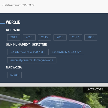
Ostatnia zmiana: 2026-03-12
WERSJE
ROCZNIKI
2013
2014
2015
2016
2017
2018
SILNIKI, NAPĘDY I SKRZYNIE
1.5 SKYACTIV-G 100 KM
2.0 Skyactiv-G 165 KM
automatyczna/zautomatyzowana
NADWOZIA
sedan
2021-02-17