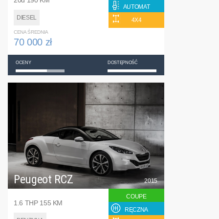
AUTOMAT
DIESEL
4X4
CENA ŚREDNIA
70 000 zł
OCENY
DOSTĘPNOŚĆ
Peugeot RCZ
2015
COUPE
1.6 THP 155 KM
RĘCZNA