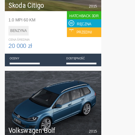
Skoda Citigo
2015
HATCHBACK 3DR
1.0 MPI 60 KM
RĘCZNA
BENZYNA
PRZEDNI
CENA ŚREDNIA
20 000 zł
OCENY
DOSTĘPNOŚĆ
Volkswagen Golf
2015