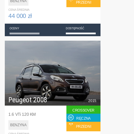
BENZYNA
PRZEDNI
CENA ŚREDNIA
44 000 zł
OCENY
DOSTĘPNOŚĆ
Peugeot 2008
2015
CROSSOVER
1.6 VTi 120 KM
RĘCZNA
BENZYNA
PRZEDNI
CENA ŚREDNIA