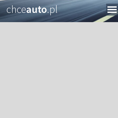
chce
auto
.pl