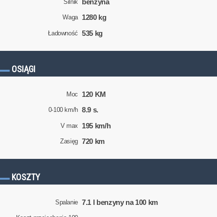
benzyna
Silnik
1280 kg
Waga
535 kg
Ładowność
OSIĄGI
120 KM
Moc
8.9 s.
0-100 km/h
195 km/h
V max
720 km
Zasięg
KOSZTY
7.1 l benzyny na 100 km
Spalanie