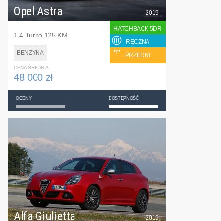
Opel Astra
2019
HATCHBACK 5DR
1.4 Turbo 125 KM
RĘCZNA
BENZYNA
PRZEDNI
CENA ŚREDNIA
48 000 zł
OCENY
DOSTĘPNOŚĆ
Alfa Giulietta
2019