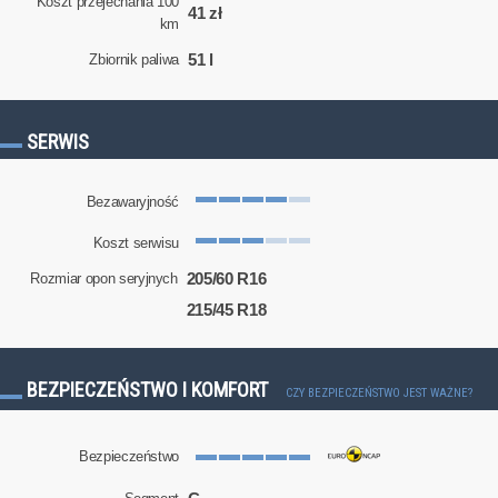
Koszt przejechania 100
41 zł
km
51 l
Zbiornik paliwa
SERWIS
Bezawaryjność
Koszt serwisu
205/60 R16
Rozmiar opon seryjnych
215/45 R18
BEZPIECZEŃSTWO I KOMFORT
CZY BEZPIECZEŃSTWO JEST WAŻNE?
Bezpieczeństwo