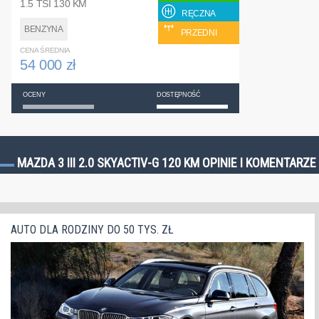
1.5 TSI 130 KM
RĘCZNA
BENZYNA
PRZEDNI
CENA ŚREDNIA
54 000 zł
OCENY
DOSTĘPNOŚĆ
MAZDA 3 III 2.0 SKYACTIV-G 120 KM OPINIE I KOMENTARZE
AUTO DLA RODZINY DO 50 TYS. ZŁ