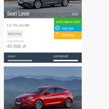
Seat Leon
2019
HATCHBACK 5DR
1.0 TSI 115 KM
RĘCZNA
BENZYNA
PRZEDNI
CENA ŚREDNIA
45 000 zł
OCENY
DOSTĘPNOŚĆ