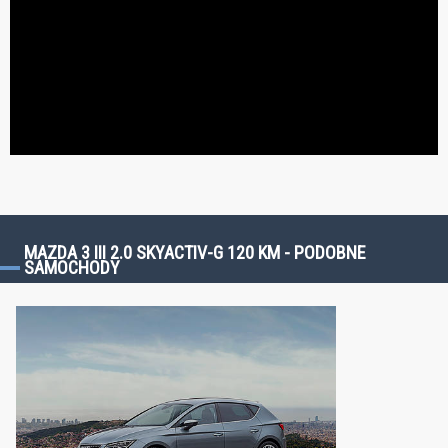
MAZDA 3 III 2.0 SKYACTIV-G 120 KM - PODOBNE
SAMOCHODY