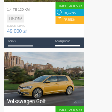
HATCHBACK 5DR
1.4 TB 120 KM
RĘCZNA
BENZYNA
PRZEDNI
CENA ŚREDNIA
49 000 zł
OCENY
DOSTĘPNOŚĆ
Volkswagen Golf
2019
HATCHBACK 5DR