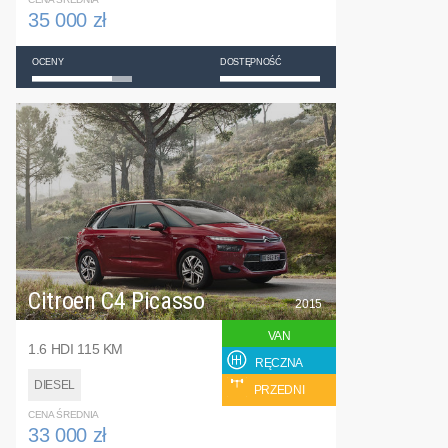
35 000 zł
OCENY
DOSTĘPNOŚĆ
Citroen C4 Picasso
2015
VAN
1.6 HDI 115 KM
RĘCZNA
DIESEL
PRZEDNI
CENA ŚREDNIA
33 000 zł