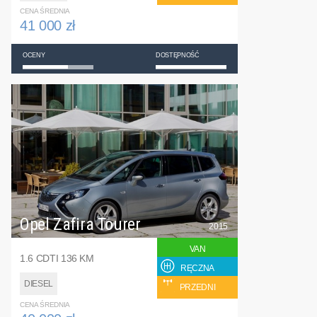
CENA ŚREDNIA
41 000 zł
OCENY
DOSTĘPNOŚĆ
Opel Zafira Tourer
2015
VAN
1.6 CDTI 136 KM
RĘCZNA
DIESEL
PRZEDNI
CENA ŚREDNIA