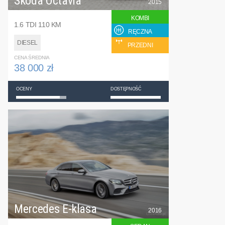
Skoda Octavia
2015
KOMBI
1.6 TDI 110 KM
RĘCZNA
DIESEL
PRZEDNI
CENA ŚREDNIA
38 000 zł
OCENY
DOSTĘPNOŚĆ
Mercedes E-klasa
2016