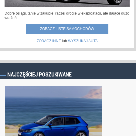
Dobre osiągi, tanie w zakupie, raczej drogie w eksploatacji, ale dające dużo
wrażeń.
ZOBACZ LISTĘ SAMOCHODÓW
ZOBACZ INNE
lub
WYSZUKAJ AUTA
NAJCZĘŚCIEJ POSZUKIWANE