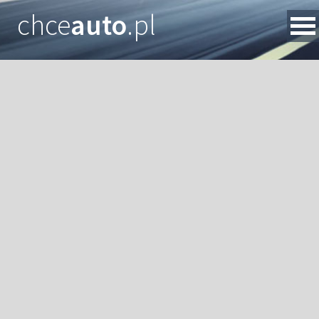
chce
auto
.pl