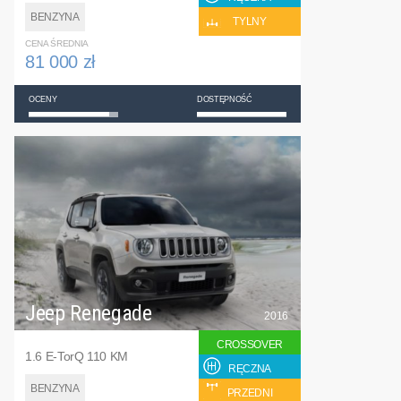
BENZYNA
TYLNY
CENA ŚREDNIA
81 000 zł
OCENY
DOSTĘPNOŚĆ
Jeep Renegade
2016
CROSSOVER
1.6 E-TorQ 110 KM
RĘCZNA
BENZYNA
PRZEDNI