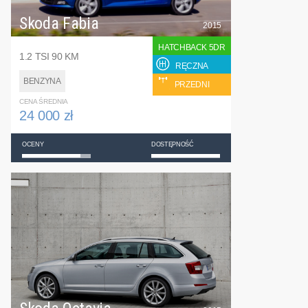
Skoda Fabia
2015
HATCHBACK 5DR
1.2 TSI 90 KM
RĘCZNA
BENZYNA
PRZEDNI
CENA ŚREDNIA
24 000 zł
OCENY
DOSTĘPNOŚĆ