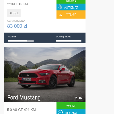
SEDAN
220d 194 KM
AUTOMAT
DIESEL
TYLNY
CENA ŚREDNIA
83 000 zł
OCENY
DOSTĘPNOŚĆ
Ford Mustang
2016
COUPE
5.0 V8 GT 421 KM
RĘCZNA