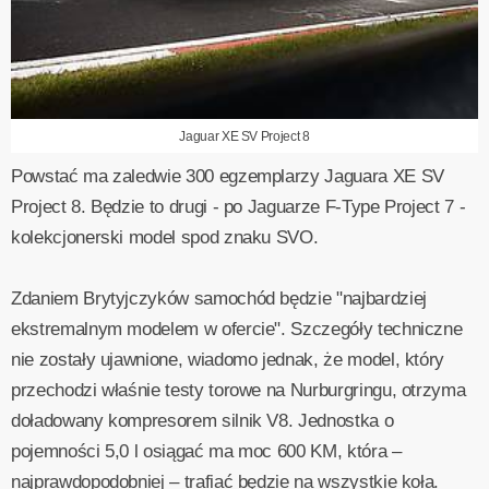
Jaguar XE SV Project 8
Powstać ma zaledwie 300 egzemplarzy Jaguara XE SV
Project 8. Będzie to drugi - po Jaguarze F-Type Project 7 -
kolekcjonerski model spod znaku SVO.
Zdaniem Brytyjczyków samochód będzie "najbardziej
ekstremalnym modelem w ofercie". Szczegóły techniczne
nie zostały ujawnione, wiadomo jednak, że model, który
przechodzi właśnie testy torowe na Nurburgringu, otrzyma
doładowany kompresorem silnik V8. Jednostka o
pojemności 5,0 l osiągać ma moc 600 KM, która –
najprawdopodobniej – trafiać będzie na wszystkie koła.