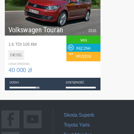
Volkswagen Touran
2015
VAN
1.6 TDI 105 KM
RĘCZNA
DIESEL
PRZEDNI
CENA ŚREDNIA
40 000 zł
OCENY
DOSTĘPNOŚĆ
Skoda Superb
Toyota Yaris