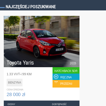
NAJCZĘŚCIEJ POSZUKIWANE
Toyota Yaris
2015
HATCHBACK 5DR
1.33 VVT-i 99 KM
RĘCZNA
BENZYNA
PRZEDNI
CENA ŚREDNIA
28 000 zł
OCENY
DOSTĘPNOŚĆ