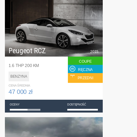
Peugeot RCZ
2015
COUPE
1.6 THP 200 KM
RĘCZNA
BENZYNA
PRZEDNI
CENA ŚREDNIA
47 000 zł
OCENY
DOSTĘPNOŚĆ