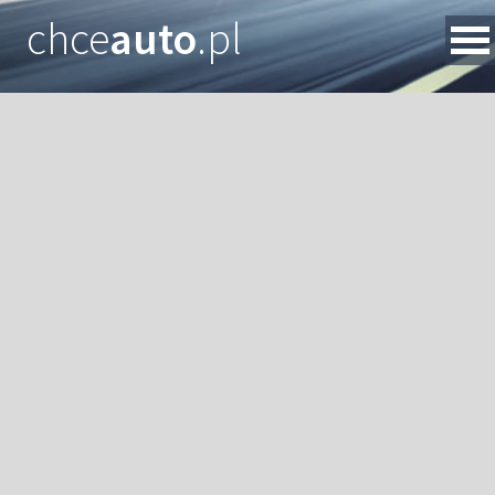
chce
auto
.pl