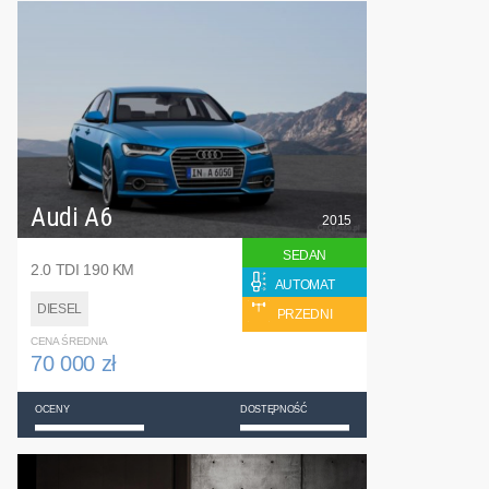
Audi A6
2015
SEDAN
2.0 TDI 190 KM
AUTOMAT
DIESEL
PRZEDNI
CENA ŚREDNIA
70 000 zł
OCENY
DOSTĘPNOŚĆ