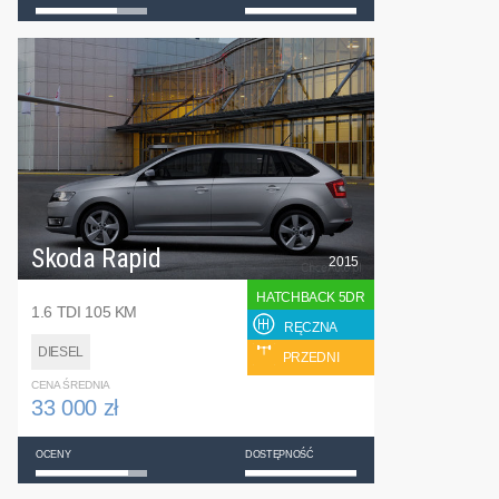
Skoda Rapid
2015
HATCHBACK 5DR
1.6 TDI 105 KM
RĘCZNA
DIESEL
PRZEDNI
CENA ŚREDNIA
33 000 zł
OCENY
DOSTĘPNOŚĆ