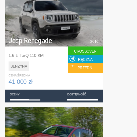
Jeep Renegade
2016
CROSSOVER
1.6 E-TorQ 110 KM
RĘCZNA
BENZYNA
PRZEDNI
CENA ŚREDNIA
41 000 zł
OCENY
DOSTĘPNOŚĆ