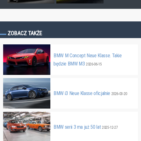
ZOBACZ TAKŻE
BMW M Concept Neue Klasse. Takie
będzie BMW M3
2026-06-15
BMW i3 Neue Klasse oficjalnie
2026-03-20
BMW serii 3 ma już 50 lat
2025-12-27