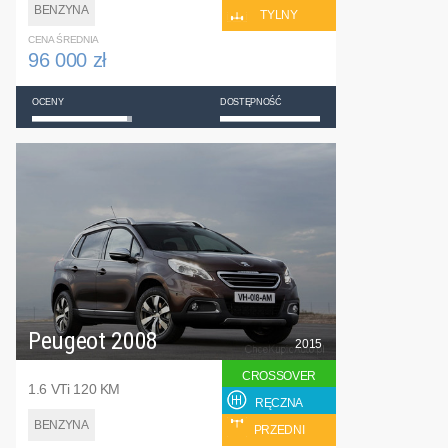
BENZYNA
TYLNY
CENA ŚREDNIA
96 000 zł
OCENY
DOSTĘPNOŚĆ
Peugeot 2008
2015
CROSSOVER
1.6 VTi 120 KM
RĘCZNA
BENZYNA
PRZEDNI