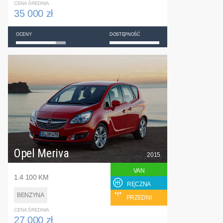
CENA ŚREDNIA
35 000 zł
OCENY
DOSTĘPNOŚĆ
Opel Meriva
2015
VAN
1.4 100 KM
RĘCZNA
BENZYNA
PRZEDNI
CENA ŚREDNIA
27 000 zł