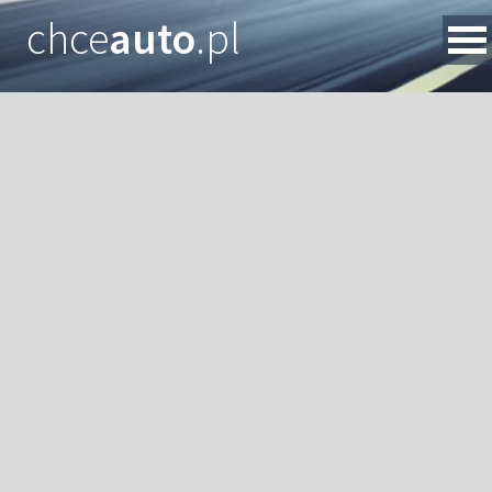
chce
auto
.pl