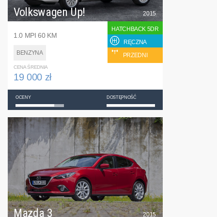
Volkswagen Up!
2015
HATCHBACK 5DR
1.0 MPI 60 KM
RĘCZNA
BENZYNA
PRZEDNI
CENA ŚREDNIA
19 000 zł
OCENY
DOSTĘPNOŚĆ
Mazda 3
2015