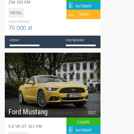
20d 190 KM
AUTOMAT
DIESEL
TYLNY
CENA ŚREDNIA
70 000 zł
OCENY
DOSTĘPNOŚĆ
Ford Mustang
2017
COUPE
5.0 V8 GT 421 KM
AUTOMAT