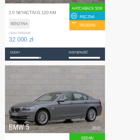
HATCHBACK 5DR
2.0 SKYACTIV-G 120 KM
RĘCZNA
BENZYNA
PRZEDNI
CENA ŚREDNIA
32 000 zł
OCENY
DOSTĘPNOŚĆ
BMW 5
2015
SEDAN