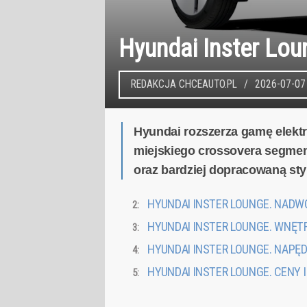
Hyundai Inster Lo
REDAKCJA CHCEAUTO.PL
2026-07-07
Hyundai rozszerza gamę elekt
miejskiego crossovera segmen
oraz bardziej dopracowaną styl
HYUNDAI INSTER LOUNGE. NADW
HYUNDAI INSTER LOUNGE. WNĘT
HYUNDAI INSTER LOUNGE. NAPĘ
HYUNDAI INSTER LOUNGE. CENY 