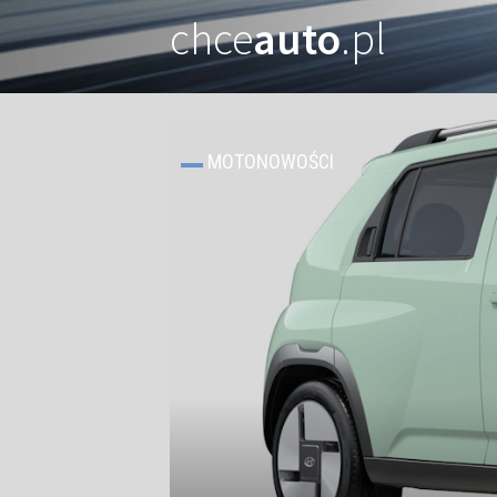
chce
auto
.pl
MOTONOWOŚCI