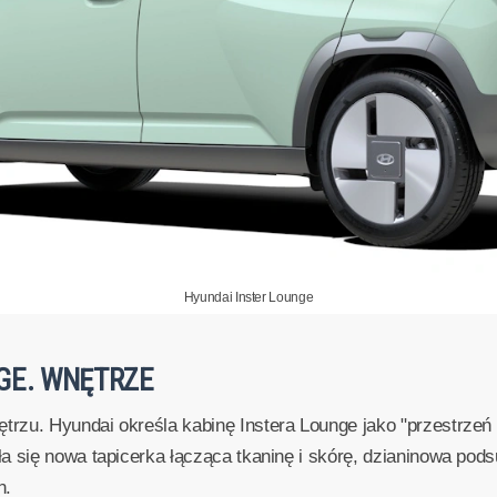
Hyundai Inster Lounge
GE. WNĘTRZE
rzu. Hyundai określa kabinę Instera Lounge jako "przestrze
a się nowa tapicerka łącząca tkaninę i skórę, dzianinowa pods
n.