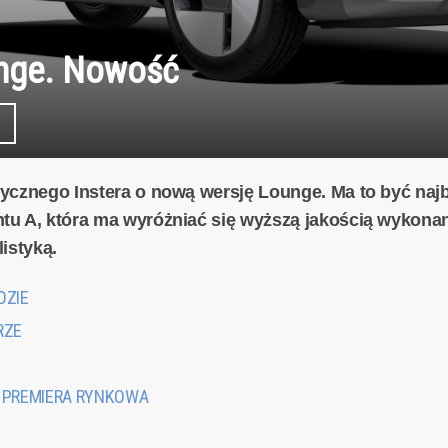
unge. Nowość
rycznego Instera o nową wersję Lounge. Ma to być naj
tu A, która ma wyróżniać się wyższą jakością wykon
istyką.
OZIE
RZE
D
I PREMIERA RYNKOWA