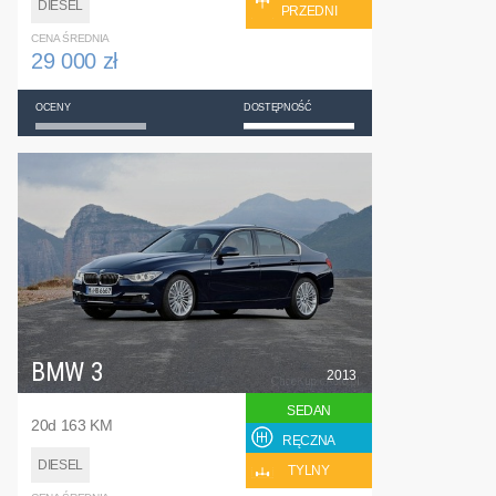
DIESEL
PRZEDNI
CENA ŚREDNIA
29 000 zł
OCENY
DOSTĘPNOŚĆ
BMW 3
2013
SEDAN
20d 163 KM
RĘCZNA
DIESEL
TYLNY