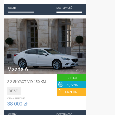
OCENY
DOSTĘPNOŚĆ
Mazda 6
2013
SEDAN
2.2 SKYACTIV-D 150 KM
RĘCZNA
DIESEL
PRZEDNI
CENA ŚREDNIA
38 000 zł
OCENY
DOSTĘPNOŚĆ