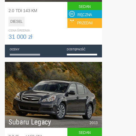
SEDAN
2.0 TDI 143 KM
RĘCZNA
DIESEL
PRZEDNI
CENA ŚREDNIA
31 000 zł
OCENY
DOSTĘPNOŚĆ
Subaru Legacy
2013
SEDAN