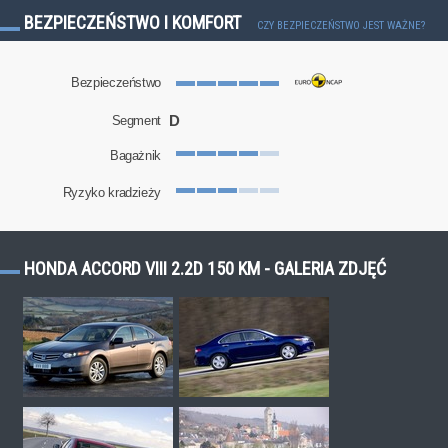
BEZPIECZEŃSTWO I KOMFORT
CZY BEZPIECZEŃSTWO JEST WAŻNE?
Bezpieczeństwo
D
Segment
Bagażnik
Ryzyko kradzieży
HONDA ACCORD VIII 2.2D 150 KM - GALERIA ZDJĘĆ