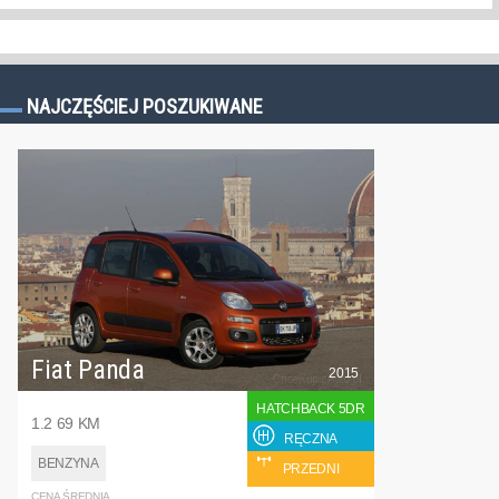
NAJCZĘŚCIEJ POSZUKIWANE
Fiat Panda
2015
HATCHBACK 5DR
1.2 69 KM
RĘCZNA
BENZYNA
PRZEDNI
CENA ŚREDNIA