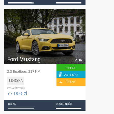
Ford Mustang
2016
COUPE
2.3 EcoBoost 317 KM
AUTOMAT
BENZYNA
TYLNY
CENA ŚREDNIA
77 000 zł
OCENY
DOSTĘPNOŚĆ