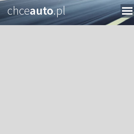
chce
auto
.pl