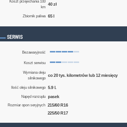
Koszt przejechania 100
40 zł
km
65 l
Zbiornik paliwa
SERWIS
Bezawaryjność
Koszt serwisu
Wymiana oleju
co 20 tys. kilometrów lub 12 miesięcy
silnikowego
5.9 l.
Ilość oleju silnikowego
pasek
Napęd rozrządu
215/60 R16
Rozmiar opon seryjnych
225/50 R17