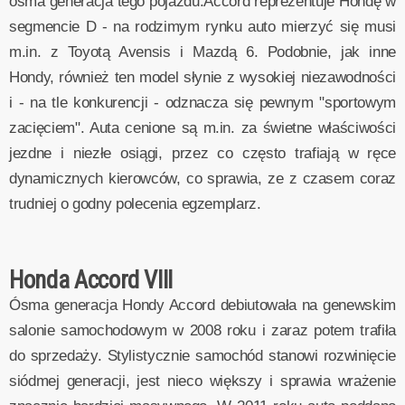
ósma generacja tego pojazdu.Accord reprezentuje Hondę w
segmencie D - na rodzimym rynku auto mierzyć się musi
m.in. z Toyotą Avensis i Mazdą 6. Podobnie, jak inne
Hondy, również ten model słynie z wysokiej niezawodności
i - na tle konkurencji - odznacza się pewnym "sportowym
zacięciem". Auta cenione są m.in. za świetne właściwości
jezdne i niezłe osiągi, przez co często trafiają w ręce
dynamicznych kierowców, co sprawia, ze z czasem coraz
trudniej o godny polecenia egzemplarz.
Honda Accord VIII
Ósma generacja Hondy Accord debiutowała na genewskim
salonie samochodowym w 2008 roku i zaraz potem trafiła
do sprzedaży. Stylistycznie samochód stanowi rozwinięcie
siódmej generacji, jest nieco większy i sprawia wrażenie