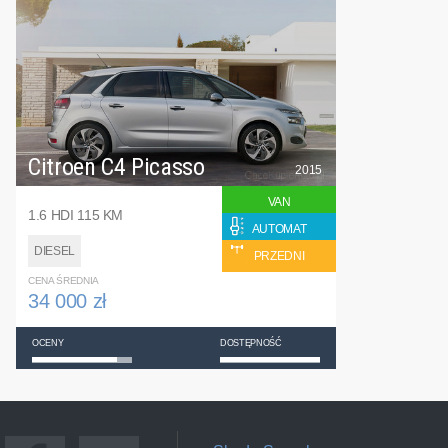
Citroen C4 Picasso
2015
VAN
1.6 HDI 115 KM
AUTOMAT
DIESEL
PRZEDNI
CENA ŚREDNIA
34 000 zł
OCENY
DOSTĘPNOŚĆ