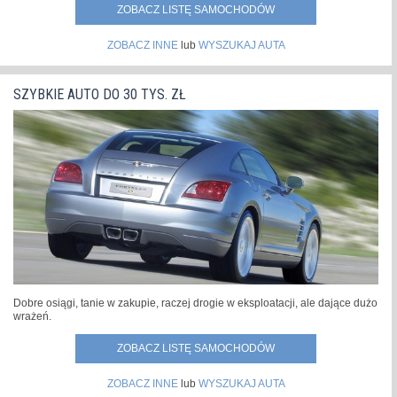
ZOBACZ LISTĘ SAMOCHODÓW
ZOBACZ INNE
lub
WYSZUKAJ AUTA
SZYBKIE AUTO DO 30 TYS. ZŁ
Dobre osiągi, tanie w zakupie, raczej drogie w eksploatacji, ale dające dużo
wrażeń.
ZOBACZ LISTĘ SAMOCHODÓW
ZOBACZ INNE
lub
WYSZUKAJ AUTA