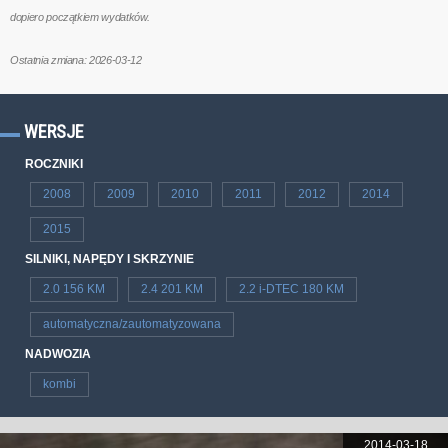
dopiero początkiem wydatków.
Ostatnia zmiana: 2026-03-12
WERSJE
ROCZNIKI
2008
2009
2010
2011
2012
2014
2015
SILNIKI, NAPĘDY I SKRZYNIE
2.0 156 KM
2.4 201 KM
2.2 i-DTEC 180 KM
automatyczna/zautomatyzowana
NADWOZIA
kombi
2014-03-18