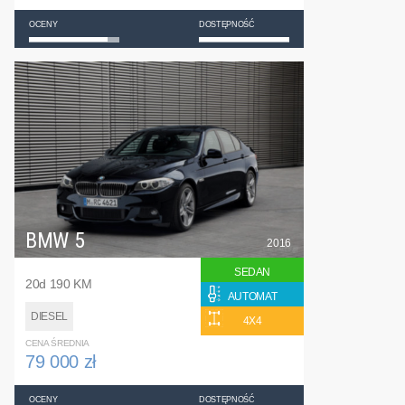
OCENY
DOSTĘPNOŚĆ
BMW 5
2016
SEDAN
20d 190 KM
AUTOMAT
DIESEL
4X4
CENA ŚREDNIA
79 000 zł
OCENY
DOSTĘPNOŚĆ