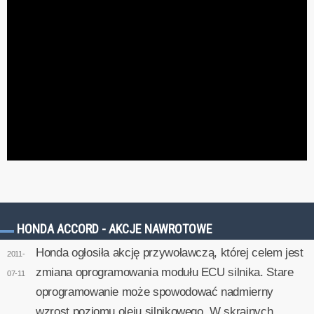
HONDA ACCORD - AKCJE NAWROTOWE
Honda ogłosiła akcję przywoławczą, której celem jest
2011-
zmiana oprogramowania modułu ECU silnika. Stare
07-11
oprogramowanie może spowodować nadmierny
wzrost poziomu oleju silnikowego. W skrajnych