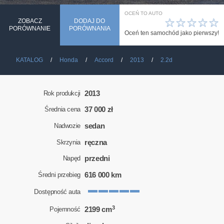
OCEŃ TO AUTO
☆
☆
☆
☆
☆
ZOBACZ
DODAJ DO
PORÓWNANIE
PORÓWNANIA
Oceń ten samochód jako pierwszy!
KATALOG
Honda
Accord
2013
2.2d
2013
Rok produkcji
37 000 zł
Średnia cena
sedan
Nadwozie
ręczna
Skrzynia
przedni
Napęd
616 000 km
Średni przebieg
Dostępność auta
3
2199 cm
Pojemność