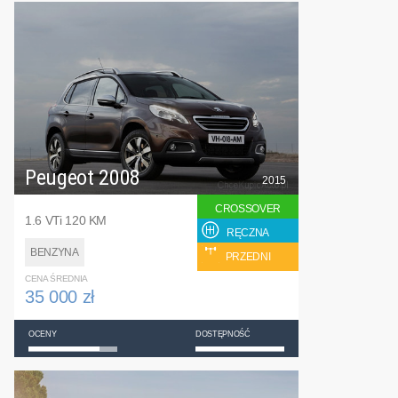
Peugeot 2008
2015
CROSSOVER
1.6 VTi 120 KM
RĘCZNA
BENZYNA
PRZEDNI
CENA ŚREDNIA
35 000 zł
OCENY
DOSTĘPNOŚĆ