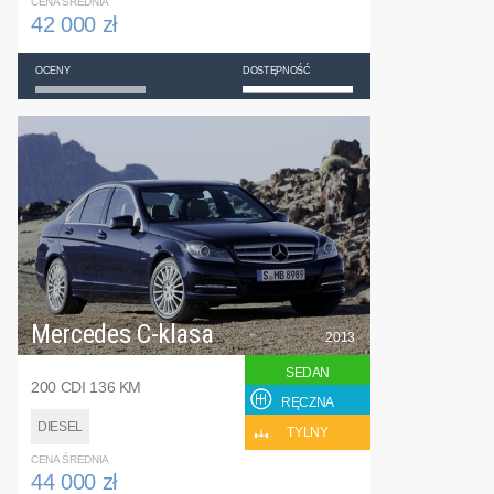
CENA ŚREDNIA
42 000 zł
OCENY
DOSTĘPNOŚĆ
Mercedes C-klasa
2013
SEDAN
200 CDI 136 KM
RĘCZNA
DIESEL
TYLNY
CENA ŚREDNIA
44 000 zł