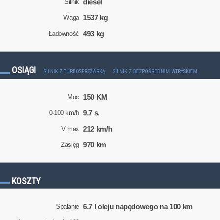
diesel
Silnik
1537 kg
Waga
493 kg
Ładowność
OSIĄGI
SILNIK Z TURBOSPRĘŻARKĄ
SILNIK Z BEZPOŚREDNIM WTRYSKIEM
150 KM
Moc
9.7 s.
0-100 km/h
212 km/h
V max
970 km
Zasięg
KOSZTY
6.7 l oleju napędowego na 100 km
Spalanie