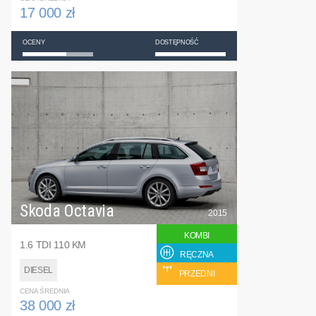
17 000 zł
OCENY
DOSTĘPNOŚĆ
Skoda Octavia
2015
KOMBI
1.6 TDI 110 KM
RĘCZNA
DIESEL
PRZEDNI
CENA ŚREDNIA
38 000 zł