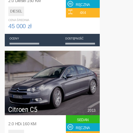
2.0 Diesel 150 KM
RĘCZNA
DIESEL
4X4
CENA ŚREDNIA
45 000 zł
OCENY
DOSTĘPNOŚĆ
Citroen C5
2013
SEDAN
2.0 HDi 160 KM
RĘCZNA