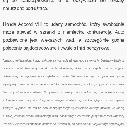
są do zaakceptowania, o ile oczywiście nie zostały
naruszone podłużnice.
Honda Accord VIII to udany samochód, który swobodnie
może stawać w szranki z niemiecką konkurencją. Auto
pozbawione jest większych wad, a szczególnie godne
polecenia są dopracowane i trwałe silniki benzynowe.
Najgorszymi doradcami przy zakupie samochodu używanego są emocje. Dlatego właśnie w
opisach modeli kładziemy nacisk na te informacje, które mogą przydać się w podjęciu
ostatecznej decyzji oraz przy oględzinach auta. Staramy się ująć w opisie najczęściej
występujące usterki danego modelu, a także podpowiedzieć, na jakie „przygody” powinniśmy
być przygotowani po zakupie. Oczywiście nie każdy musi zgadzać się z naszymi opiniami,
jednak mają one swoje podstawy we wnikliwych analizach rynku. Pamiętajcie, że nasz opis w
żadnym wypadku nie ma na celu bezkrytycznego wychwalania danego modelu. To raczej
surowa, chłodna ocena konkretnego auta, zachęcająca do równie pesymistycznej kalkulacji
kosztów. Zawsze trzeba mieć bowiem na uwadze to, że cena zakupu używanego pojazdu jest