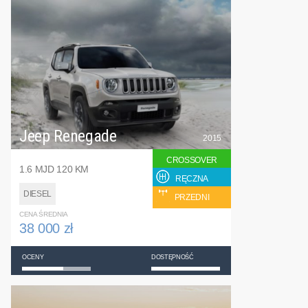
Jeep Renegade
2015
CROSSOVER
1.6 MJD 120 KM
RĘCZNA
DIESEL
PRZEDNI
CENA ŚREDNIA
38 000 zł
OCENY
DOSTĘPNOŚĆ