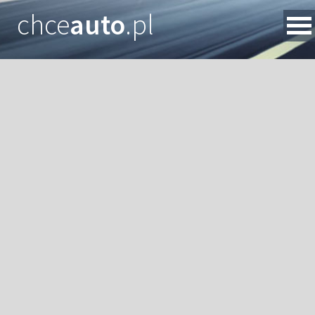
chce
auto
.pl