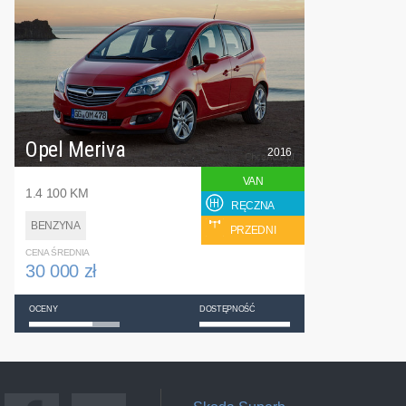
Opel Meriva
2016
VAN
1.4 100 KM
RĘCZNA
BENZYNA
PRZEDNI
CENA ŚREDNIA
30 000 zł
OCENY
DOSTĘPNOŚĆ