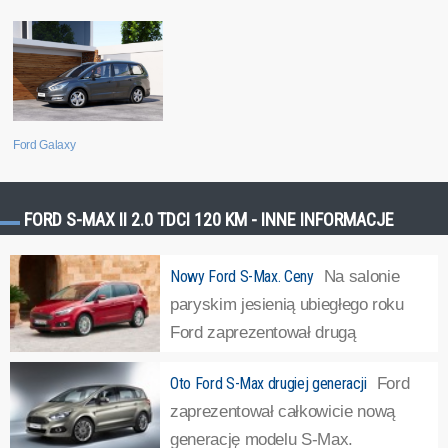
Ford Galaxy
FORD S-MAX II 2.0 TDCI 120 KM - INNE INFORMACJE
Nowy Ford S-Max. Ceny
Na salonie
paryskim jesienią ubiegłego roku
Ford zaprezentował drugą
generację modelu S-Max.
Oto Ford S-Max drugiej generacji
Ford
Poznaliśmy polskie ceny tego pojazdu.Nowy Ford S-Max
zaprezentował całkowicie nową
został oparty na nowej płycie podłogowej oznaczonej
generację modelu S-Max.
CD4, na której budowane jest również nowe Mondeo....
»