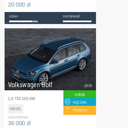
20 000 zł
OCENY
DOSTĘPNOŚĆ
Volkswagen Golf
2015
KOMBI
1.6 TDI 105 KM
RĘCZNA
DIESEL
PRZEDNI
CENA ŚREDNIA
36 000 zł