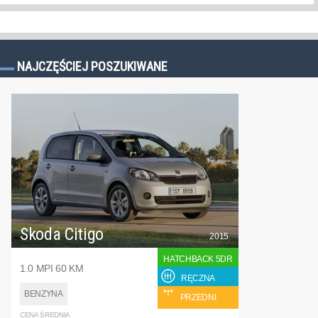
NAJCZĘŚCIEJ POSZUKIWANE
Skoda Citigo
2015
HATCHBACK 5DR
1.0 MPI 60 KM
RĘCZNA
BENZYNA
PRZEDNI
CENA ŚREDNIA