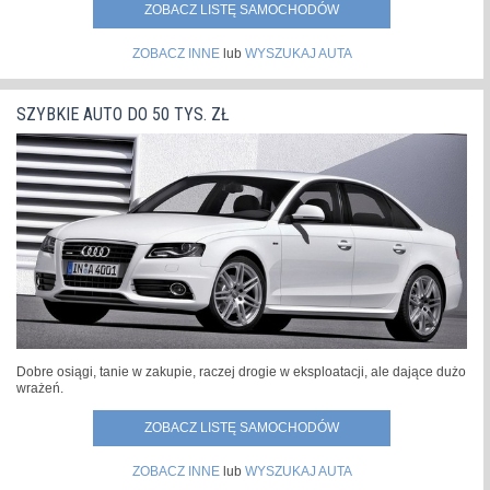
ZOBACZ LISTĘ SAMOCHODÓW
ZOBACZ INNE
lub
WYSZUKAJ AUTA
SZYBKIE AUTO DO 50 TYS. ZŁ
Dobre osiągi, tanie w zakupie, raczej drogie w eksploatacji, ale dające dużo
wrażeń.
ZOBACZ LISTĘ SAMOCHODÓW
ZOBACZ INNE
lub
WYSZUKAJ AUTA