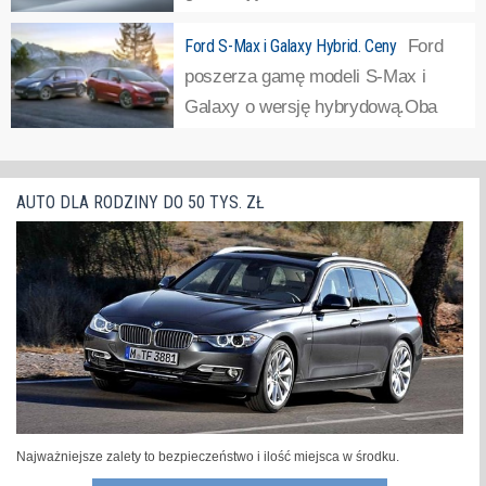
Samochód zadebiutuje na salonie
Ford S-Max i Galaxy Hybrid. Ceny
Ford
paryskim na początku października.Nowy Ford S-Max
poszerza gamę modeli S-Max i
zastępuje model, który na rynku jest obecny od 2006
Galaxy o wersję hybrydową.Oba
roku, który znalazł przez ten czas 400 tys. nabycwów,
modele to klasyczne hybrydy, bez
a...
»
możliwości ładowania z gniazdka. Układ napędowy składa
się z 2,5-litrowego silnika benzynowego pracującego w
AUTO DLA RODZINY DO 50 TYS. ZŁ
cyklu Atkinsona, litowo-jonowego...
»
Najważniejsze zalety to bezpieczeństwo i ilość miejsca w środku.