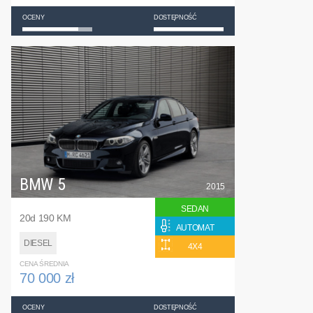
OCENY
DOSTĘPNOŚĆ
BMW 5
2015
SEDAN
20d 190 KM
AUTOMAT
DIESEL
4X4
CENA ŚREDNIA
70 000 zł
OCENY
DOSTĘPNOŚĆ