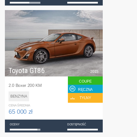
Toyota GT86
2015
COUPE
2.0 Boxer 200 KM
RĘCZNA
BENZYNA
TYLNY
CENA ŚREDNIA
65 000 zł
OCENY
DOSTĘPNOŚĆ