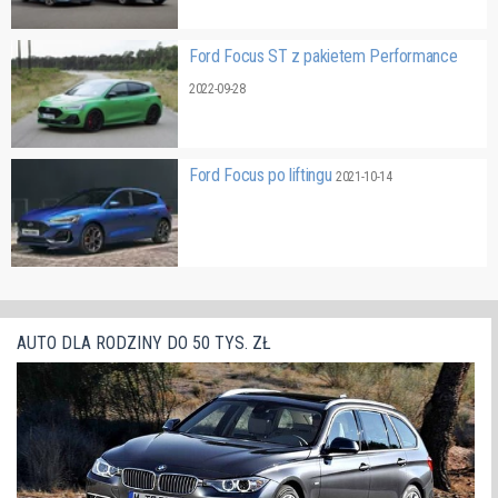
Ford Focus ST z pakietem Performance
2022-09-28
Ford Focus po liftingu
2021-10-14
AUTO DLA RODZINY DO 50 TYS. ZŁ