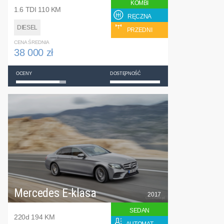
KOMBI
1.6 TDI 110 KM
RĘCZNA
DIESEL
PRZEDNI
CENA ŚREDNIA
38 000 zł
OCENY
DOSTĘPNOŚĆ
Mercedes E-klasa
2017
SEDAN
220d 194 KM