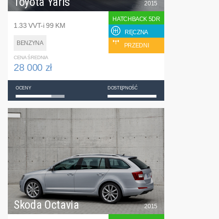
Toyota Yaris
2015
HATCHBACK 5DR
1.33 VVT-i 99 KM
RĘCZNA
BENZYNA
PRZEDNI
CENA ŚREDNIA
28 000 zł
OCENY
DOSTĘPNOŚĆ
Skoda Octavia
2015