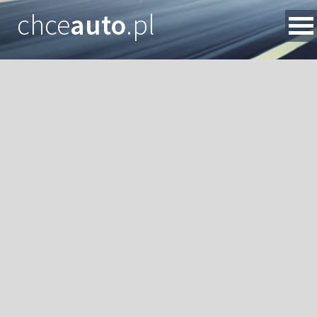
chce
auto
.pl