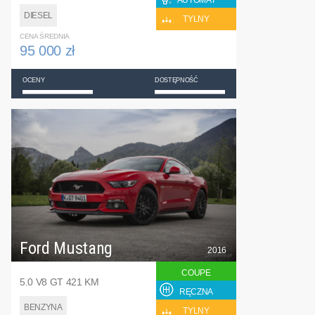
AUTOMAT
DIESEL
TYLNY
CENA ŚREDNIA
95 000 zł
OCENY
DOSTĘPNOŚĆ
Ford Mustang
2016
COUPE
5.0 V8 GT 421 KM
RĘCZNA
BENZYNA
TYLNY