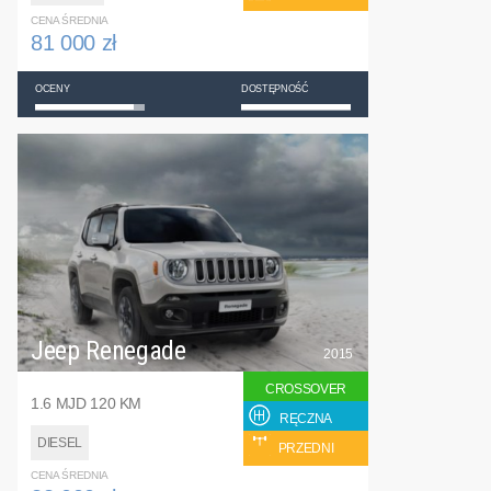
CENA ŚREDNIA
81 000 zł
OCENY
DOSTĘPNOŚĆ
Jeep Renegade
2015
CROSSOVER
1.6 MJD 120 KM
RĘCZNA
DIESEL
PRZEDNI
CENA ŚREDNIA