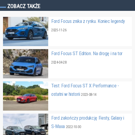
ZOBACZ TAKŻE
Ford Focus znika z rynku. Koniec legendy
2025-11-26
Ford Focus ST Edition. Na drogę i na tor
2024-04-28
Test: Ford Focus ST X Performance -
ostatni w historii
2023-08-14
Ford zakończy produkcję Fiesty, Galaxy i
S-Maxa
2022-10-30