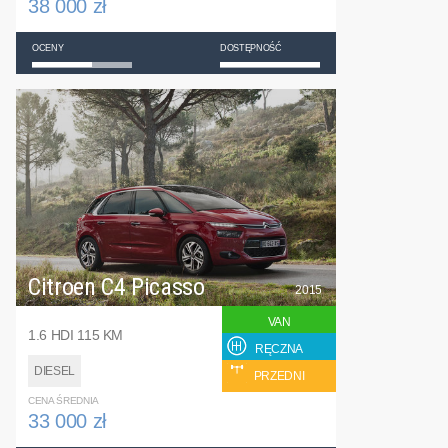
38 000 zł
OCENY
DOSTĘPNOŚĆ
Citroen C4 Picasso
2015
VAN
1.6 HDI 115 KM
RĘCZNA
DIESEL
PRZEDNI
CENA ŚREDNIA
33 000 zł