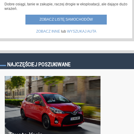
Dobre osiągi, tanie w zakupie, raczej drogie w eksploatacji, ale dające dużo
wrażeń.
ZOBACZ LISTĘ SAMOCHODÓW
ZOBACZ INNE
lub
WYSZUKAJ AUTA
NAJCZĘŚCIEJ POSZUKIWANE