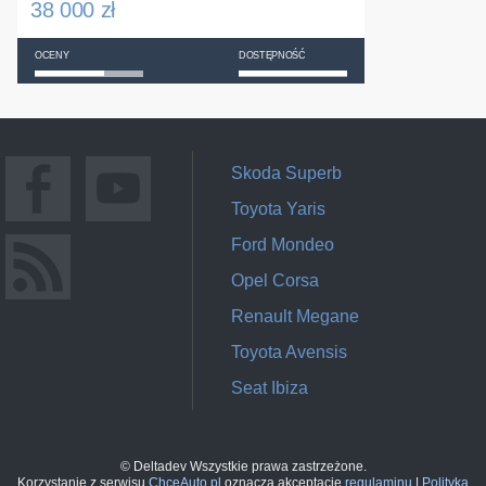
38 000 zł
OCENY
DOSTĘPNOŚĆ
Skoda Superb
Toyota Yaris
Ford Mondeo
Opel Corsa
Renault Megane
Toyota Avensis
Seat Ibiza
© Deltadev Wszystkie prawa zastrzeżone.
Korzystanie z serwisu
ChceAuto.pl
oznacza akceptację
regulaminu
|
Polityka