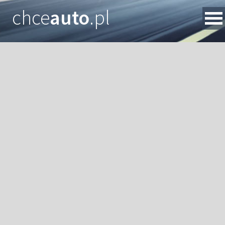
chce
auto
.pl