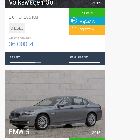
Volkswagen Golf
2015
KOMBI
1.6 TDI 105 KM
RĘCZNA
DIESEL
PRZEDNI
CENA ŚREDNIA
36 000 zł
OCENY
DOSTĘPNOŚĆ
BMW 5
2015