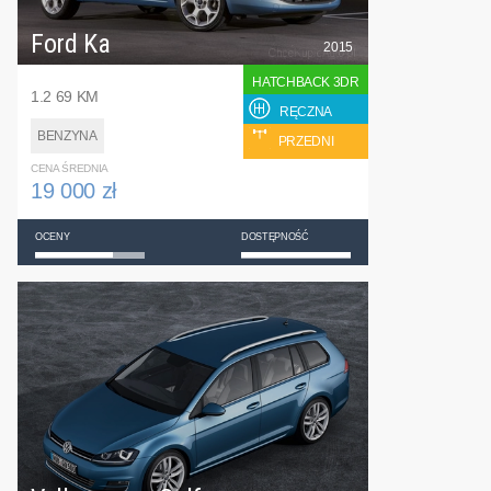
Ford Ka
2015
HATCHBACK 3DR
1.2 69 KM
RĘCZNA
BENZYNA
PRZEDNI
CENA ŚREDNIA
19 000 zł
OCENY
DOSTĘPNOŚĆ