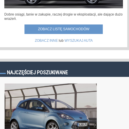
Dobre osiągi, tanie w zakupie, raczej drogie w eksploatacji, ale dające dużo
wrażeń.
ZOBACZ LISTĘ SAMOCHODÓW
ZOBACZ INNE
lub
WYSZUKAJ AUTA
NAJCZĘŚCIEJ POSZUKIWANE