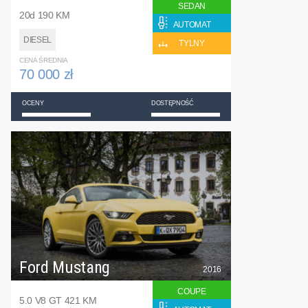
SEDAN
20d 190 KM
AUTOMAT
DIESEL
TYLNY
CENA ŚREDNIA
70 000 zł
OCENY
DOSTĘPNOŚĆ
Ford Mustang
2016
COUPE
5.0 V8 GT 421 KM