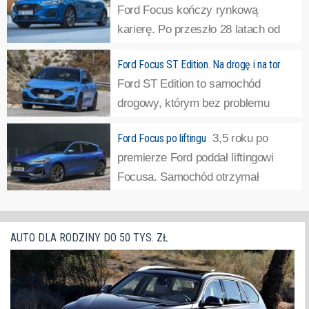
Ford Focus kończy rynkową
karierę. Po przeszło 28 latach od
premiery pierwszego modelu o tej
Ford Focus ST Edition. Na drogę i na tor
nazwie z taśmy produkcyjnej zjechał ostatni egzemplarz.
Ford ST Edition to samochód
Ford produkcję zakończył po cichu, jakby ze wstydem,
drogowy, którym bez problemu
nie wydając nawet żadnego komunikatu dla...
»
można z marszu wjechać na tor.
Ford Focus po liftingu
3,5 roku po
Według producenta to najbardziej kompletna wersję tego
premierze Ford poddał liftingowi
modelu, która została opracowana przez Ford
Focusa. Samochód otrzymał
Performance.
»
całkowicie przeprojektowaną
przednią część nadwozia oraz kilka zmian technicznych.Z
przodu w oczy rzucają się inaczej ukształtowane
AUTO DLA RODZINY DO 50 TYS. ZŁ
reflektory, które wymusiły również...
»