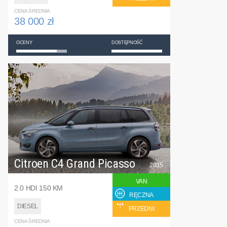
CENA ŚREDNIA
38 000 zł
OCENY
DOSTĘPNOŚĆ
Citroen C4 Grand Picasso
2015
VAN
2.0 HDI 150 KM
RĘCZNA
DIESEL
PRZEDNI
CENA ŚREDNIA