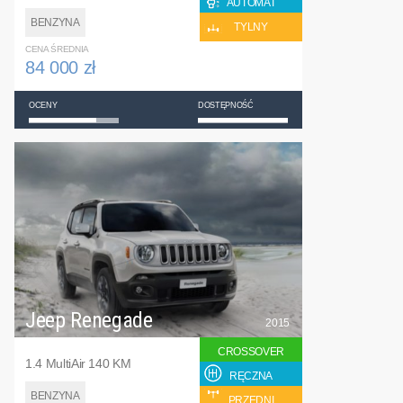
AUTOMAT
BENZYNA
TYLNY
CENA ŚREDNIA
84 000 zł
OCENY
DOSTĘPNOŚĆ
Jeep Renegade
2015
CROSSOVER
1.4 MultiAir 140 KM
RĘCZNA
BENZYNA
PRZEDNI