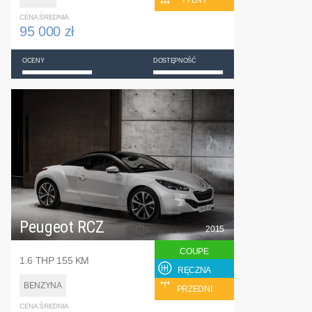
TYLNY
CENA ŚREDNIA
95 000 zł
OCENY
DOSTĘPNOŚĆ
Peugeot RCZ
2015
COUPE
1.6 THP 155 KM
RĘCZNA
BENZYNA
PRZEDNI
CENA ŚREDNIA