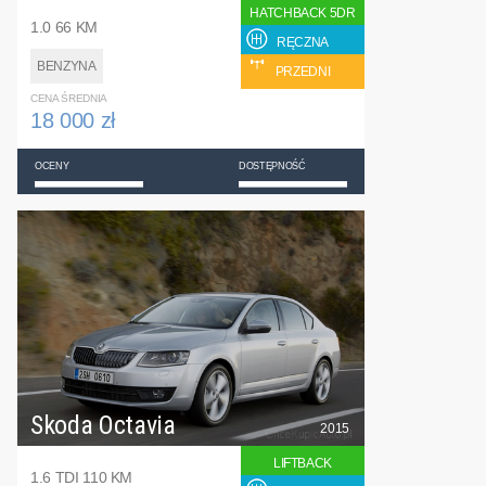
HATCHBACK 5DR
1.0 66 KM
RĘCZNA
BENZYNA
PRZEDNI
CENA ŚREDNIA
18 000 zł
OCENY
DOSTĘPNOŚĆ
Skoda Octavia
2015
LIFTBACK
1.6 TDI 110 KM