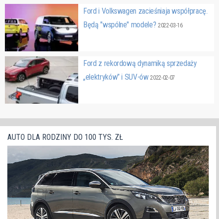
Ford i Volkswagen zacieśniaja współpracę.
Będą "wspólne" modele?
2022-03-16
Ford z rekordową dynamiką sprzedaży
„elektryków” i SUV-ów
2022-02-07
AUTO DLA RODZINY DO 100 TYS. ZŁ