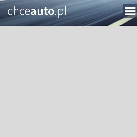
chce
auto
.pl