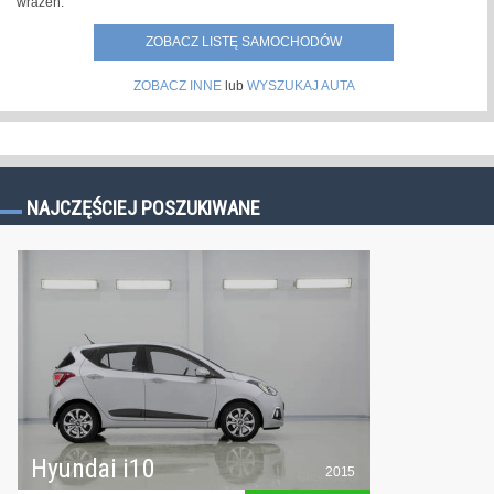
wrażeń.
ZOBACZ LISTĘ SAMOCHODÓW
ZOBACZ INNE
lub
WYSZUKAJ AUTA
NAJCZĘŚCIEJ POSZUKIWANE
Hyundai i10
2015