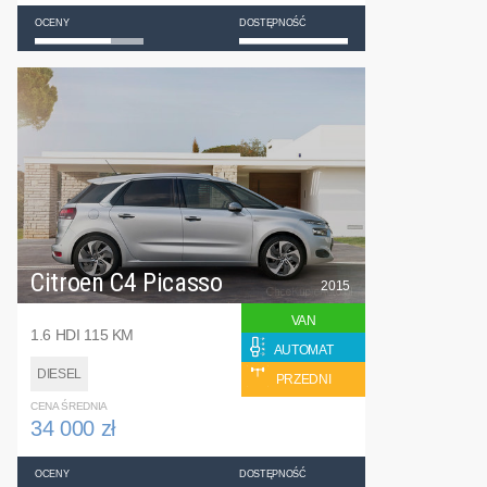
OCENY
DOSTĘPNOŚĆ
Citroen C4 Picasso
2015
VAN
1.6 HDI 115 KM
AUTOMAT
DIESEL
PRZEDNI
CENA ŚREDNIA
34 000 zł
OCENY
DOSTĘPNOŚĆ