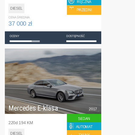
RĘCZNA
DIESEL
PRZEDNI
CENA ŚREDNIA
37 000 zł
OCENY
DOSTĘPNOŚĆ
Mercedes E-klasa
2017
SEDAN
220d 194 KM
AUTOMAT
DIESEL