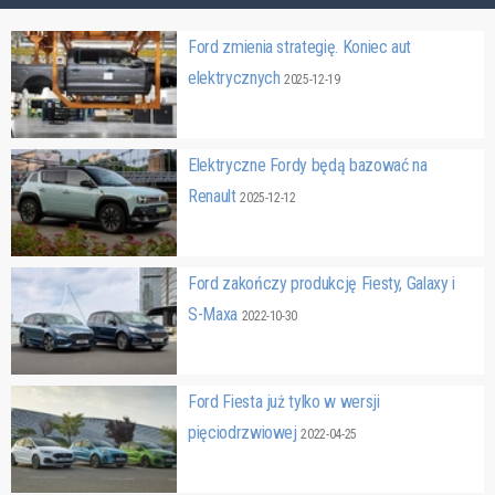
Ford zmienia strategię. Koniec aut
elektrycznych
2025-12-19
Elektryczne Fordy będą bazować na
Renault
2025-12-12
Ford zakończy produkcję Fiesty, Galaxy i
S-Maxa
2022-10-30
Ford Fiesta już tylko w wersji
pięciodrzwiowej
2022-04-25