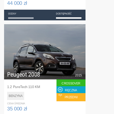
44 000 zł
OCENY
DOSTĘPNOŚĆ
Peugeot 2008
2015
CROSSOVER
1.2 PureTech 110 KM
RĘCZNA
BENZYNA
PRZEDNI
CENA ŚREDNIA
35 000 zł