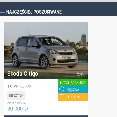
NAJCZĘŚCIEJ POSZUKIWANE
Skoda Citigo
2015
HATCHBACK 5DR
1.0 MPI 60 KM
RĘCZNA
BENZYNA
PRZEDNI
CENA ŚREDNIA
20 000 zł