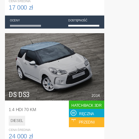
CENA ŚREDNIA
17 000 zł
OCENY
DOSTĘPNOŚĆ
DS DS3
2014
HATCHBACK 3DR
1.4 HDI 70 KM
RĘCZNA
DIESEL
PRZEDNI
CENA ŚREDNIA
24 000 zł