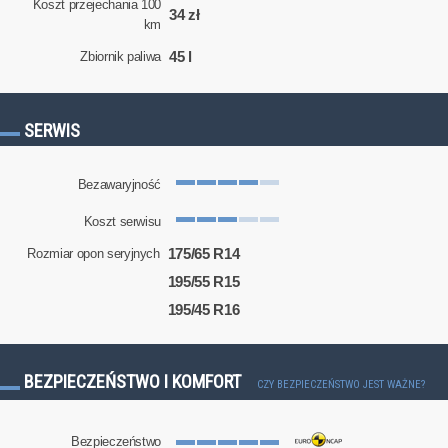
Koszt przejechania 100
34 zł
km
45 l
Zbiornik paliwa
SERWIS
Bezawaryjność
Koszt serwisu
175/65 R14
Rozmiar opon seryjnych
195/55 R15
195/45 R16
BEZPIECZEŃSTWO I KOMFORT
CZY BEZPIECZEŃSTWO JEST WAŻNE?
Bezpieczeństwo