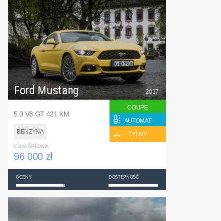
Ford Mustang
2017
COUPE
5.0 V8 GT 421 KM
AUTOMAT
BENZYNA
TYLNY
CENA ŚREDNIA
96 000 zł
OCENY
DOSTĘPNOŚĆ