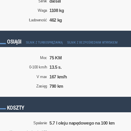
diesel
Silnik
1108 kg
Waga
462 kg
Ładowność
OSIĄGI
SILNIK Z TURBOSPRĘŻARKĄ
SILNIK Z BEZPOŚREDNIM WTRYSKIEM
75 KM
Moc
13.5 s.
0-100 km/h
167 km/h
V max
790 km
Zasięg
KOSZTY
5.7 l oleju napędowego na 100 km
Spalanie