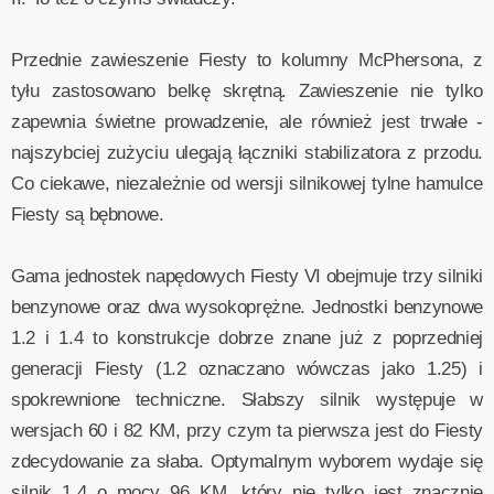
Przednie zawieszenie Fiesty to kolumny McPhersona, z
tyłu zastosowano belkę skrętną. Zawieszenie nie tylko
zapewnia świetne prowadzenie, ale również jest trwałe -
najszybciej zużyciu ulegają łączniki stabilizatora z przodu.
Co ciekawe, niezależnie od wersji silnikowej tylne hamulce
Fiesty są bębnowe.
Gama jednostek napędowych Fiesty VI obejmuje trzy silniki
benzynowe oraz dwa wysokoprężne. Jednostki benzynowe
1.2 i 1.4 to konstrukcje dobrze znane już z poprzedniej
generacji Fiesty (1.2 oznaczano wówczas jako 1.25) i
spokrewnione techniczne. Słabszy silnik występuje w
wersjach 60 i 82 KM, przy czym ta pierwsza jest do Fiesty
zdecydowanie za słaba. Optymalnym wyborem wydaje się
silnik 1.4 o mocy 96 KM, który nie tylko jest znacznie