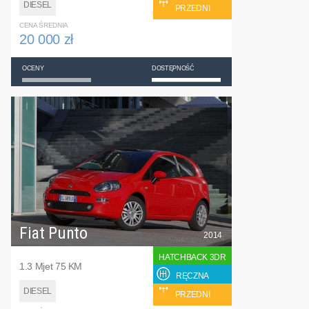
DIESEL
PRZEDNI
CENA ŚREDNIA
20 000 zł
OCENY
DOSTĘPNOŚĆ
Fiat Punto
2014
HATCHBACK 3DR
1.3 Mjet 75 KM
RĘCZNA
DIESEL
PRZEDNI