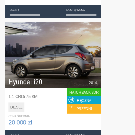
OCENY
DOSTĘPNOŚĆ
Hyundai i20
2014
HATCHBACK 3DR
1.1 CRDi 75 KM
RĘCZNA
DIESEL
PRZEDNI
CENA ŚREDNIA
20 000 zł
OCENY
DOSTĘPNOŚĆ