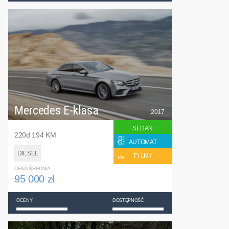
Mercedes E-klasa
2017
SEDAN
220d 194 KM
AUTOMAT
DIESEL
TYLNY
CENA ŚREDNIA
95 000 zł
OCENY
DOSTĘPNOŚĆ