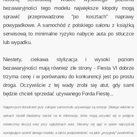
bezawaryjności tego modelu największe kłopoty mogą
sprawić przeprowadzone "po kosztach" naprawy
powypadkowe. A samochód z polskiego salonu z książką
serwisową to minimalne ryzyko nabycie auta po stłuczce
lub wypadku.
Niestety, ciekawa stylizacja i wysoki poziom
bezawaryjności mają również złe strony - Fiesta VI dobrze
trzyma cenę i w porównaniu do konkurencji jest po prostu
droga. Oczywiście z tej wady zrobi się atut, gdy sami
będzie chcieli sprzedać używanego Forda Fiestę...
Najgorszymi doradcami przy zakupie samochodu używanego są emocje. Dlatego właśnie w
opisach modeli kładziemy nacisk na te informacje, które mogą przydać się w podjęciu
ostatecznej decyzji oraz przy oględzinach auta. Staramy się ująć w opisie najczęściej
występujące usterki danego modelu, a także podpowiedzieć, na jakie „przygody” powinniśmy