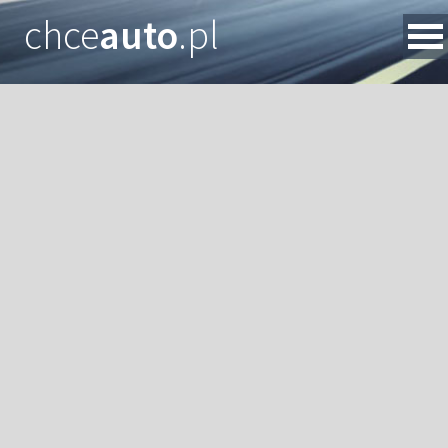
chce
auto
.pl