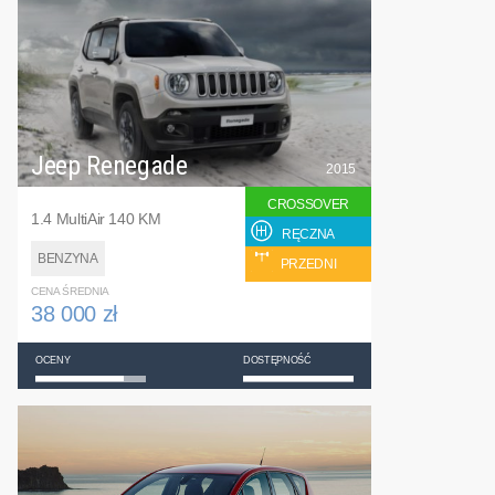
Jeep Renegade
2015
CROSSOVER
1.4 MultiAir 140 KM
RĘCZNA
BENZYNA
PRZEDNI
CENA ŚREDNIA
38 000 zł
OCENY
DOSTĘPNOŚĆ