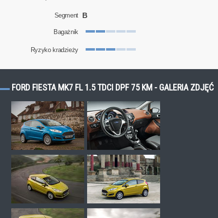
B
Segment
Bagażnik
Ryzyko kradzieży
FORD FIESTA MK7 FL 1.5 TDCI DPF 75 KM - GALERIA ZDJĘĆ