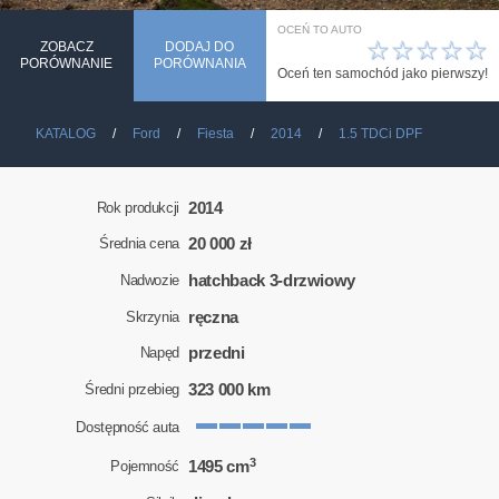
OCEŃ TO AUTO
☆
☆
☆
☆
☆
ZOBACZ
DODAJ DO
PORÓWNANIE
PORÓWNANIA
Oceń ten samochód jako pierwszy!
KATALOG
Ford
Fiesta
2014
1.5 TDCi DPF
2014
Rok produkcji
20 000 zł
Średnia cena
hatchback 3-drzwiowy
Nadwozie
ręczna
Skrzynia
przedni
Napęd
323 000 km
Średni przebieg
Dostępność auta
3
1495 cm
Pojemność