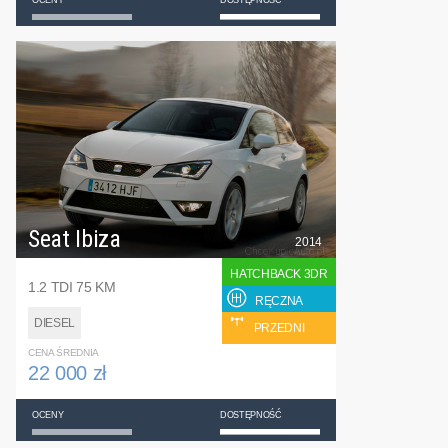
Seat Ibiza
2014
HATCHBACK 3DR
1.2 TDI 75 KM
RĘCZNA
DIESEL
PRZEDNI
CENA ŚREDNIA
22 000 zł
OCENY
DOSTĘPNOŚĆ