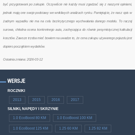
być przygotowani po zakupie. Oczywiście nie każdy musi zgadzać się z naszymi opiniami,
jednak mają one swoje podstawy we wnikliwych analizach rynku. Pamiętajcie, że nasz opis w
żadnym wypadku nie ma na celu bezkrytycznego wychwalania danego modelu. To raczej
surowa, chłodna ocena konkretnego auta, zachęcająca do równie pesymistycznej kalkulacji
kosztów. Zawsze trzeba mieć bowiem na uwadze to, że cena zakupu używanego pojazdu jest
dopiero początkiem wydatków.
Ostatnia zmiana: 2026-03-12
WERSJE
ROCZNIKI
2013
2015
2016
2017
SILNIKI, NAPĘDY I SKRZYNIE
1.0 EcoBoost 80 KM
1.0 EcoBoost 100 KM
1.0 EcoBoost 125 KM
1.25 60 KM
1.25 82 KM