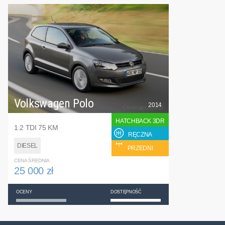
Volkswagen Polo
2014
HATCHBACK 3DR
1.2 TDI 75 KM
RĘCZNA
DIESEL
PRZEDNI
CENA ŚREDNIA
25 000 zł
OCENY
DOSTĘPNOŚĆ