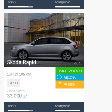
OCENY
DOSTĘPNOŚĆ
Skoda Rapid
2015
HATCHBACK 5DR
1.6 TDI 105 KM
RĘCZNA
DIESEL
PRZEDNI
CENA ŚREDNIA
33 000 zł
OCENY
DOSTĘPNOŚĆ