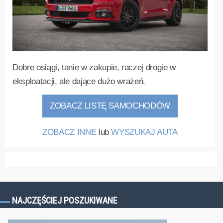
Dobre osiągi, tanie w zakupie, raczej drogie w
eksploatacji, ale dające dużo wrażeń.
ZOBACZ LISTĘ SAMOCHODÓW
ZOBACZ INNE
lub
WYSZUKAJ AUTA
NAJCZĘŚCIEJ POSZUKIWANE