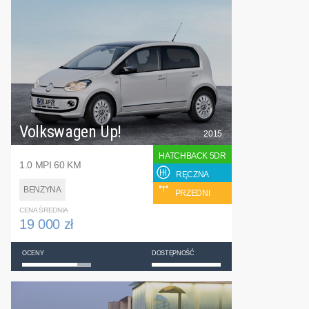
Volkswagen Up!
2015
HATCHBACK 5DR
1.0 MPI 60 KM
RĘCZNA
BENZYNA
PRZEDNI
CENA ŚREDNIA
19 000 zł
OCENY
DOSTĘPNOŚĆ