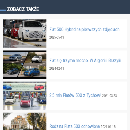
ZOBACZ TAKŻE
Fiat 500 Hybrid na pierwszych zdjęciach
2025-05-13
Fiat się trzyma mocno. W Algierii i Brazylii
2024-12-11
2,5 mln Fiatów 500 z Tychów!
2021-03-23
Rodzina Fiata 500 odnowiona
2021-01-18