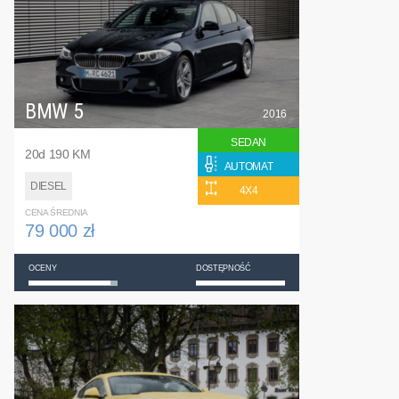
BMW 5
2016
SEDAN
20d 190 KM
AUTOMAT
DIESEL
4X4
CENA ŚREDNIA
79 000 zł
OCENY
DOSTĘPNOŚĆ