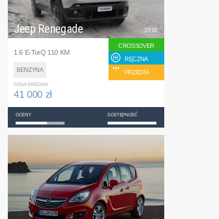
Jeep Renegade
2016
CROSSOVER
1.6 E-TorQ 110 KM
RĘCZNA
BENZYNA
PRZEDNI
CENA ŚREDNIA
41 000 zł
OCENY
DOSTĘPNOŚĆ