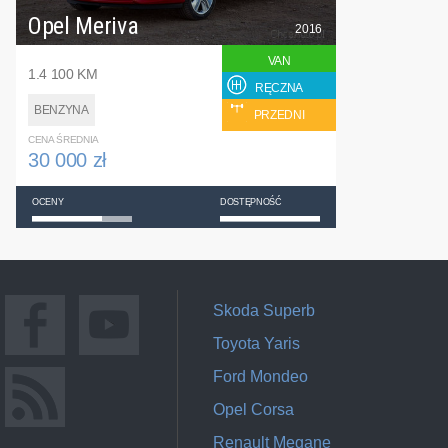
Opel Meriva
2016
VAN
1.4 100 KM
RĘCZNA
BENZYNA
PRZEDNI
CENA ŚREDNIA
30 000 zł
OCENY
DOSTĘPNOŚĆ
Skoda Superb
Toyota Yaris
Ford Mondeo
Opel Corsa
Renault Megane