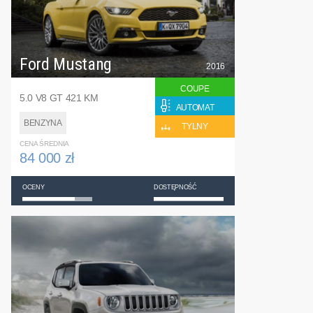
Ford Mustang
2016
COUPE
5.0 V8 GT 421 KM
AUTOMAT
BENZYNA
TYLNY
CENA ŚREDNIA
84 000 zł
OCENY
DOSTĘPNOŚĆ