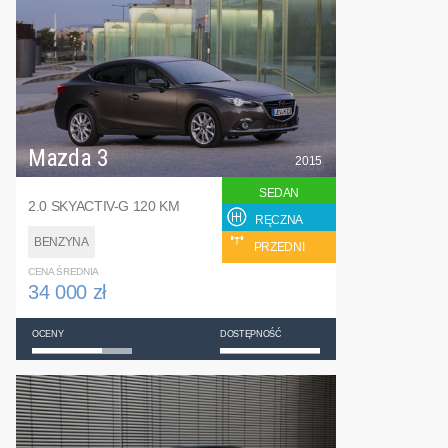
Mazda 3
2015
SEDAN
2.0 SKYACTIV-G 120 KM
RĘCZNA
BENZYNA
PRZEDNI
CENA ŚREDNIA
34 000 zł
OCENY
DOSTĘPNOŚĆ