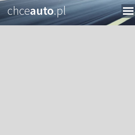
chce
auto
.pl