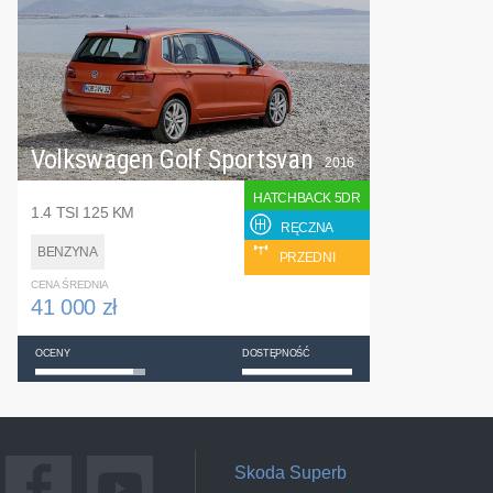
Volkswagen Golf Sportsvan
2016
HATCHBACK 5DR
1.4 TSI 125 KM
RĘCZNA
BENZYNA
PRZEDNI
CENA ŚREDNIA
41 000 zł
OCENY
DOSTĘPNOŚĆ
Skoda Superb