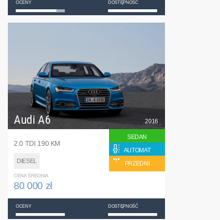
OCENY
DOSTĘPNOŚĆ
Audi A6
2016
SEDAN
2.0 TDI 190 KM
AUTOMAT
DIESEL
PRZEDNI
CENA ŚREDNIA
80 000 zł
OCENY
DOSTĘPNOŚĆ