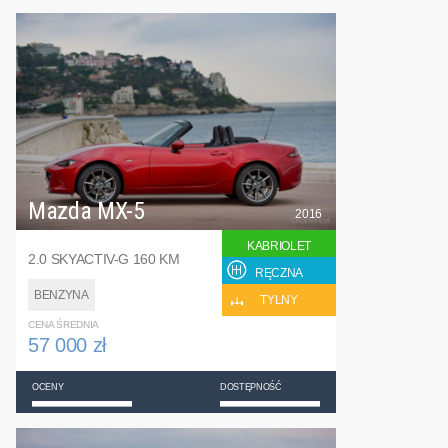
Mazda MX-5
2016
KABRIOLET
2.0 SKYACTIV-G 160 KM
RĘCZNA
BENZYNA
TYLNY
CENA ŚREDNIA
57 000 zł
OCENY
DOSTĘPNOŚĆ