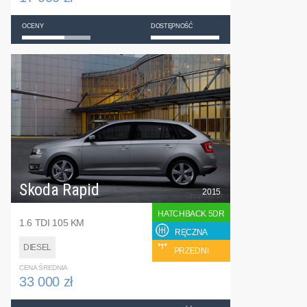
OCENY
DOSTĘPNOŚĆ
Skoda Rapid
2015
HATCHBACK 5DR
1.6 TDI 105 KM
RĘCZNA
DIESEL
PRZEDNI
CENA ŚREDNIA
33 000 zł