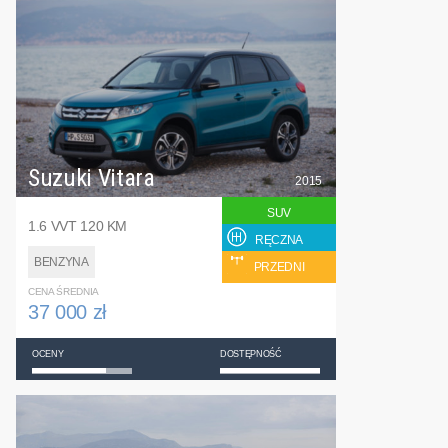
Suzuki Vitara
2015
SUV
1.6 VVT 120 KM
RĘCZNA
BENZYNA
PRZEDNI
CENA ŚREDNIA
37 000 zł
OCENY
DOSTĘPNOŚĆ