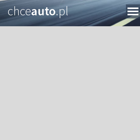
chce
auto
.pl