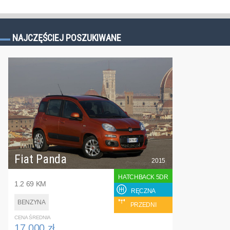
NAJCZĘŚCIEJ POSZUKIWANE
Fiat Panda
2015
HATCHBACK 5DR
1.2 69 KM
RĘCZNA
BENZYNA
PRZEDNI
CENA ŚREDNIA
17 000 zł