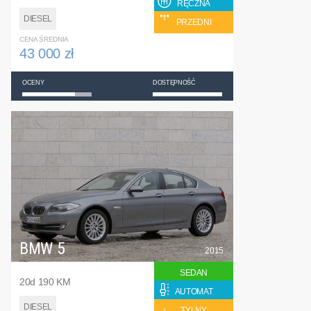
RĘCZNA
DIESEL
PRZEDNI
CENA ŚREDNIA
43 000 zł
OCENY
DOSTĘPNOŚĆ
BMW 5
2015
SEDAN
20d 190 KM
AUTOMAT
DIESEL
TYLNY