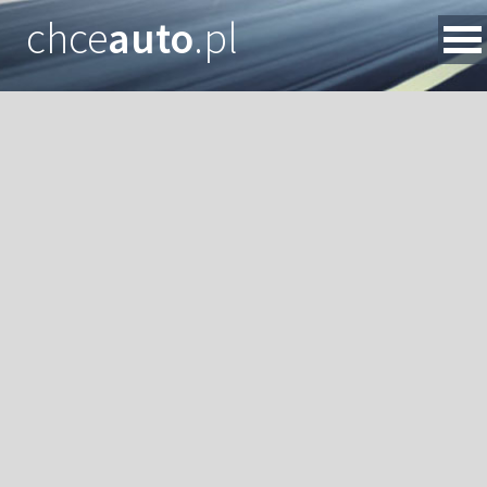
chce
auto
.pl