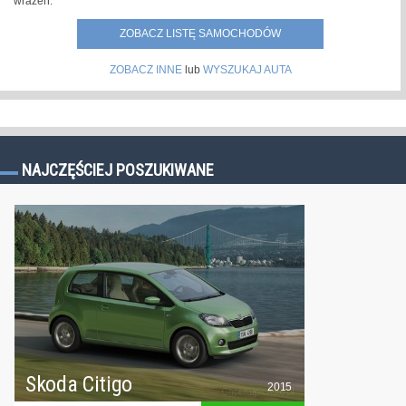
wrażeń.
ZOBACZ LISTĘ SAMOCHODÓW
ZOBACZ INNE
lub
WYSZUKAJ AUTA
NAJCZĘŚCIEJ POSZUKIWANE
Skoda Citigo
2015