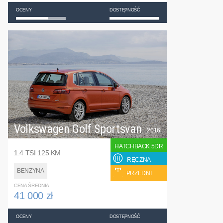
OCENY
DOSTĘPNOŚĆ
Volkswagen Golf Sportsvan
2016
HATCHBACK 5DR
1.4 TSI 125 KM
RĘCZNA
BENZYNA
PRZEDNI
CENA ŚREDNIA
41 000 zł
OCENY
DOSTĘPNOŚĆ