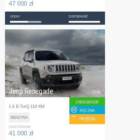
47 000 zł
OCENY
DOSTĘPNOŚĆ
Jeep Renegade
2016
CROSSOVER
1.6 E-TorQ 110 KM
RĘCZNA
BENZYNA
PRZEDNI
CENA ŚREDNIA
41 000 zł