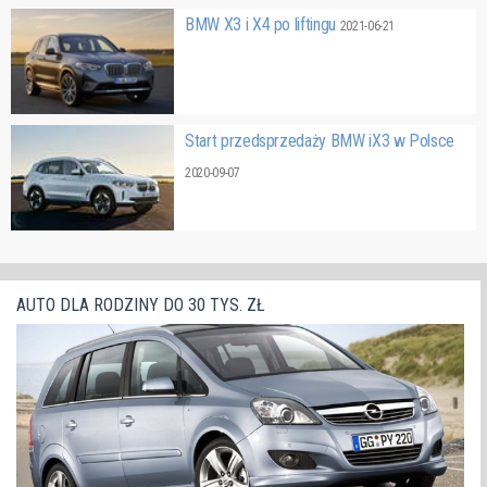
BMW X3 i X4 po liftingu
2021-06-21
Start przedsprzedaży BMW iX3 w Polsce
2020-09-07
AUTO DLA RODZINY DO 30 TYS. ZŁ