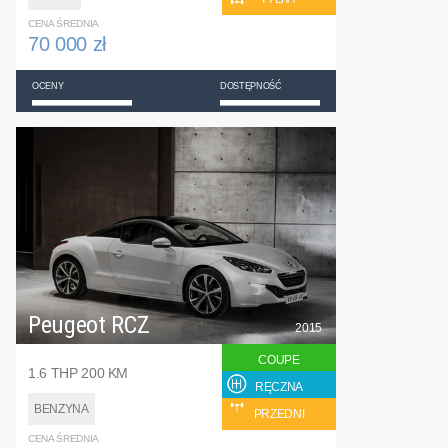
CENA ŚREDNIA
70 000 zł
OCENY
DOSTĘPNOŚĆ
Peugeot RCZ
2015
COUPE
1.6 THP 200 KM
RĘCZNA
BENZYNA
PRZEDNI
CENA ŚREDNIA