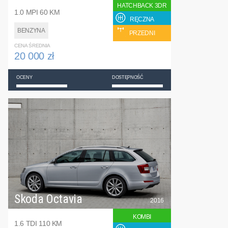
HATCHBACK 3DR
1.0 MPI 60 KM
RĘCZNA
BENZYNA
PRZEDNI
CENA ŚREDNIA
20 000 zł
OCENY
DOSTĘPNOŚĆ
Skoda Octavia
2016
KOMBI
1.6 TDI 110 KM