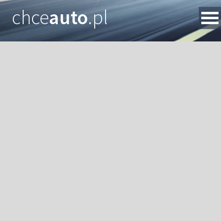
chce
auto
.pl