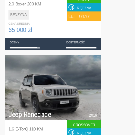
COUPE
2.0 Boxer 200 KM
RĘCZNA
BENZYNA
TYLNY
CENA ŚREDNIA
65 000 zł
OCENY
DOSTĘPNOŚĆ
Jeep Renegade
2016
CROSSOVER
1.6 E-TorQ 110 KM
RĘCZNA