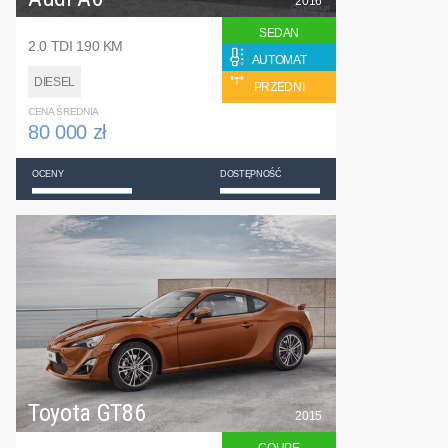
2016
SEDAN
2.0 TDI 190 KM
AUTOMAT
DIESEL
PRZEDNI
CENA ŚREDNIA
80 000 zł
OCENY
DOSTĘPNOŚĆ
Toyota GT86
2015