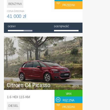
BENZYNA
PRZEDNI
CENA ŚREDNIA
41 000 zł
OCENY
DOSTĘPNOŚĆ
Citroen C4 Picasso
2015
VAN
1.6 HDI 115 KM
RĘCZNA
DIESEL
PRZEDNI