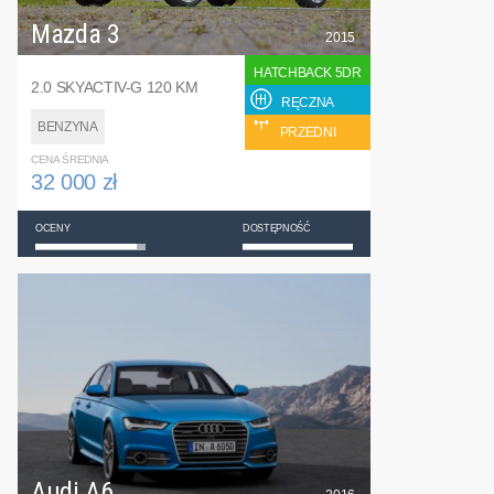
Mazda 3
2015
HATCHBACK 5DR
2.0 SKYACTIV-G 120 KM
RĘCZNA
BENZYNA
PRZEDNI
CENA ŚREDNIA
32 000 zł
OCENY
DOSTĘPNOŚĆ
Audi A6