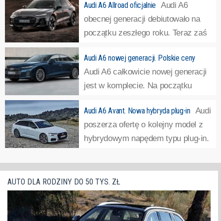
Audi A6 Allroad oficjalnie
Audi A6
obecnej generacji debiutowało na
początku zeszłego roku. Teraz zaś
Niemcy pokazali ten model w wersji
Audi A6 nowej generacji. Polskie ceny
Allroad, czyli uterenowionej. To spora niespodzianka, bo
Audi A6 całkowicie nowej generacji
terenowe kombi generalnie odeszły w niebyt, wyparte
jest w komplecie. Na początku
przez wszelkiej maści SUV-y i...
»
marca 2025 roku debiutowało
Audi A6 Avant. Nowa hybryda plug-in
Audi
kombi, a następnie, już w kwietniu, pokazano sedana.
poszerza ofertę o kolejny model z
Oba modele dostępne są już do zamawiania, znamy
hybrydowym napędem typu plug-in.
również ich ceny.
»
Będzie to A6 Avant 55 TFSI e
quattro, czyli wersja kombi samochodu, który Audi już ma
w ofercie od pewnego czasu.Sedan i kombi posiadają
AUTO DLA RODZINY DO 50 TYS. ZŁ
oczywiście identyczny układ napędowy....
»