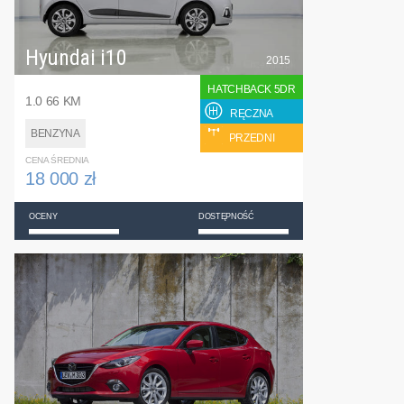
Hyundai i10
2015
HATCHBACK 5DR
1.0 66 KM
RĘCZNA
BENZYNA
PRZEDNI
CENA ŚREDNIA
18 000 zł
OCENY
DOSTĘPNOŚĆ