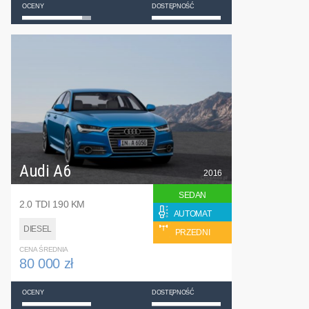
OCENY
DOSTĘPNOŚĆ
Audi A6
2016
SEDAN
2.0 TDI 190 KM
AUTOMAT
DIESEL
PRZEDNI
CENA ŚREDNIA
80 000 zł
OCENY
DOSTĘPNOŚĆ