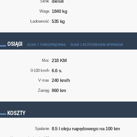
diesel
Silnik
1840 kg
Waga
535 kg
Ładowność
OSIĄGI
SILNIK Z TURBOSPRĘŻARKĄ
SILNIK Z BEZPOŚREDNIM WTRYSKIEM
218 KM
Moc
6.6 s.
0-100 km/h
240 km/h
V max
860 km
Zasięg
KOSZTY
8.5 l oleju napędowego na 100 km
Spalanie