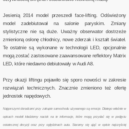
Jesienią 2014 model przeszedł face-lifting. Odświeżony
model zadebiutował na salonie paryskim. Zmiany
stylistyczne nie są duże. Uważny obserwator dostrzeże
zmienioną osłonę chłodnicy, nowe zderzak i kształt świateł.
Te ostatnie są wykonane w technologii LED, opcjonalnie
mogą zostać zastosowane zaawansowane reflektory Matrix
LED, które niedawno debiutowały w Audi A8.
Przy okazji liftingu pojawiło się sporo nowości w zakresie
rozwiązań technicznych. Znacznie zmieniono też ofertę
jednostek napędowych.
Najgorszymi doradcami przy zakupie samochodu używanego są emocje. Dlatego właśnie w
opisach modeli kładziemy nacisk na te informacje, które mogą przydać się w podjęciu
ostatecznej decyzji oraz przy oględzinach auta. Staramy się ująć w opisie najczęściej