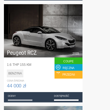
Peugeot RCZ
2015
COUPE
1.6 THP 155 KM
RĘCZNA
BENZYNA
PRZEDNI
CENA ŚREDNIA
44 000 zł
OCENY
DOSTĘPNOŚĆ