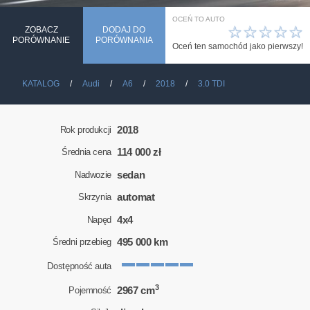
OCEŃ TO AUTO
☆
☆
☆
☆
☆
ZOBACZ
DODAJ DO
PORÓWNANIE
PORÓWNANIA
Oceń ten samochód jako pierwszy!
KATALOG
Audi
A6
2018
3.0 TDI
2018
Rok produkcji
114 000 zł
Średnia cena
sedan
Nadwozie
automat
Skrzynia
4x4
Napęd
495 000 km
Średni przebieg
Dostępność auta
3
2967 cm
Pojemność