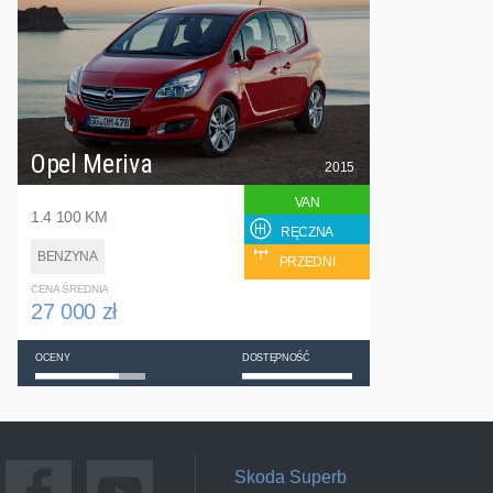
Opel Meriva
2015
VAN
1.4 100 KM
RĘCZNA
BENZYNA
PRZEDNI
CENA ŚREDNIA
27 000 zł
OCENY
DOSTĘPNOŚĆ
Skoda Superb