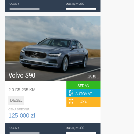
OCENY
DOSTĘPNOŚĆ
Volvo S90
2018
SEDAN
2.0 D5 235 KM
AUTOMAT
DIESEL
4X4
CENA ŚREDNIA
125 000 zł
OCENY
DOSTĘPNOŚĆ