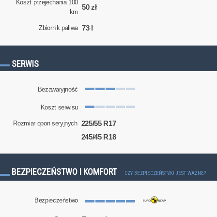
Koszt przejechania 100
50 zł
km
73 l
Zbiornik paliwa
SERWIS
Bezawaryjność
Koszt serwisu
225/55 R17
Rozmiar opon seryjnych
245/45 R18
BEZPIECZEŃSTWO I KOMFORT
CZY BEZPIECZEŃSTWO JEST WAŻNE?
Bezpieczeństwo