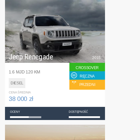
Jeep Renegade
2015
CROSSOVER
1.6 MJD 120 KM
RĘCZNA
DIESEL
PRZEDNI
CENA ŚREDNIA
38 000 zł
OCENY
DOSTĘPNOŚĆ