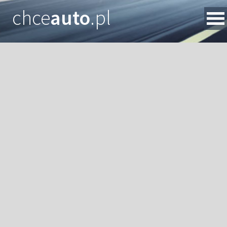
chce
auto
.pl