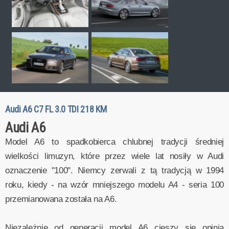
Audi A6 C7 FL 3.0 TDI 218 KM
Audi A6
Model A6 to spadkobierca chlubnej tradycji średniej
wielkości limuzyn, które przez wiele lat nosiły w Audi
oznaczenie "100". Niemcy zerwali z tą tradycją w 1994
roku, kiedy - na wzór mniejszego modelu A4 - seria 100
przemianowana została na A6.
Niezależnie od generacji model A6 cieszy się opinią