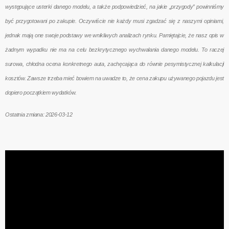
występujące usterki danego modelu, a także podpowiedzieć, na jakie „przygody” powinniśmy
być przygotowani po zakupie. Oczywiście nie każdy musi zgadzać się z naszymi opiniami,
jednak mają one swoje podstawy we wnikliwych analizach rynku. Pamiętajcie, że nasz opis w
żadnym wypadku nie ma na celu bezkrytycznego wychwalania danego modelu. To raczej
surowa, chłodna ocena konkretnego auta, zachęcająca do równie pesymistycznej kalkulacji
kosztów. Zawsze trzeba mieć bowiem na uwadze to, że cena zakupu używanego pojazdu jest
dopiero początkiem wydatków.
Ostatnia zmiana: 2026-03-12