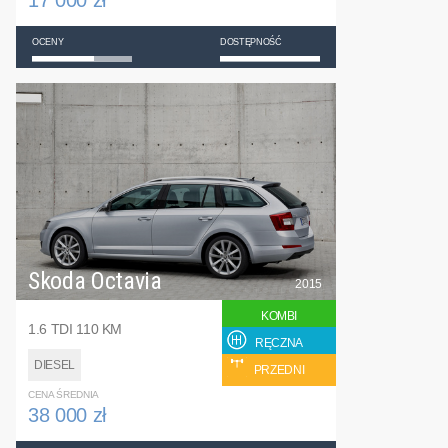
17 000 zł
OCENY
DOSTĘPNOŚĆ
Skoda Octavia
2015
KOMBI
1.6 TDI 110 KM
RĘCZNA
DIESEL
PRZEDNI
CENA ŚREDNIA
38 000 zł