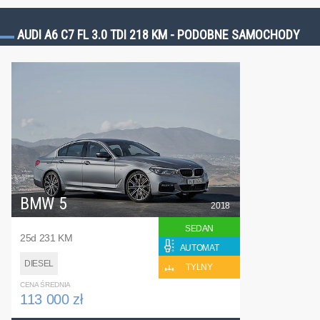
AUDI A6 C7 FL 3.0 TDI 218 KM - PODOBNE SAMOCHODY
BMW 5
2018
SEDAN
25d 231 KM
AUTOMAT
DIESEL
TYLNY
CENA ŚREDNIA
113 000 zł