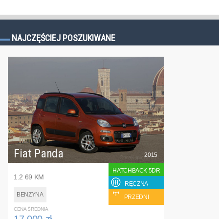
NAJCZĘŚCIEJ POSZUKIWANE
Fiat Panda
2015
HATCHBACK 5DR
1.2 69 KM
RĘCZNA
BENZYNA
PRZEDNI
CENA ŚREDNIA