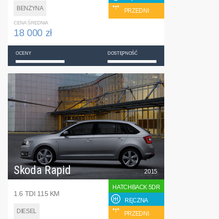
BENZYNA
PRZEDNI
CENA ŚREDNIA
18 000 zł
OCENY
DOSTĘPNOŚĆ
Skoda Rapid
2015
HATCHBACK 5DR
1.6 TDI 115 KM
RĘCZNA
DIESEL
PRZEDNI