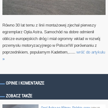
Równo 30 lat temu z linii montażowej zjechał pierwszy
egzemplarz Opla Astra. Samochód na dobre odmienił
oblicze europejskich dróg i miał ogromny wkład w rozwój
przemysłu motoryzacyjnego w Polsce!W porównaniu z
poprzednikiem, popularnym Kadettem,......
wróć do artykułu
»
OPINIE I KOMENTARZE
ZOBACZ TAKŻE
Opel Astra po liftingu. Polskie ceny