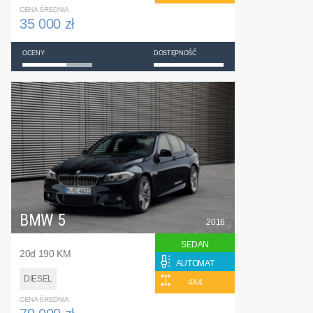
CENA ŚREDNIA
35 000 zł
OCENY
DOSTĘPNOŚĆ
BMW 5
2016
SEDAN
20d 190 KM
AUTOMAT
DIESEL
4X4
CENA ŚREDNIA