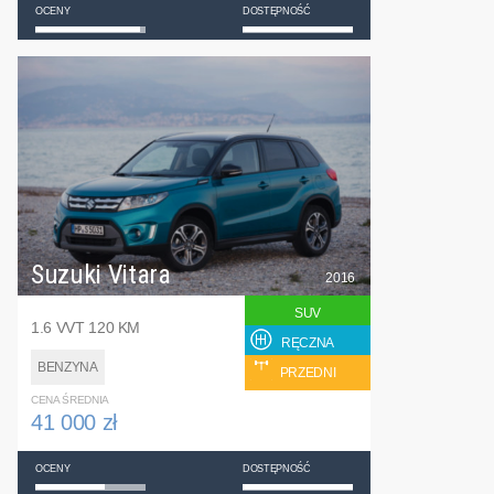
OCENY
DOSTĘPNOŚĆ
Suzuki Vitara
2016
SUV
1.6 VVT 120 KM
RĘCZNA
BENZYNA
PRZEDNI
CENA ŚREDNIA
41 000 zł
OCENY
DOSTĘPNOŚĆ