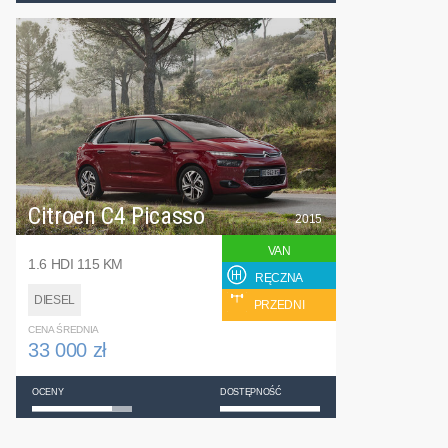
Citroen C4 Picasso
2015
VAN
1.6 HDI 115 KM
RĘCZNA
DIESEL
PRZEDNI
CENA ŚREDNIA
33 000 zł
OCENY
DOSTĘPNOŚĆ