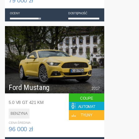
79 000 zł
OCENY
DOSTĘPNOŚĆ
Ford Mustang
2017
COUPE
5.0 V8 GT 421 KM
AUTOMAT
BENZYNA
TYLNY
CENA ŚREDNIA
96 000 zł