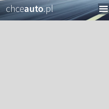
chce
auto
.pl