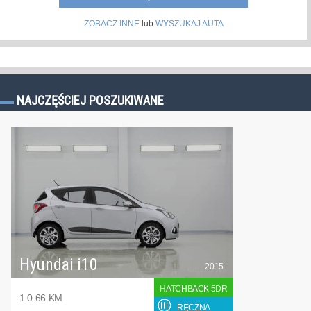
ZOBACZ INNE
lub
WYSZUKAJ AUTA
NAJCZĘŚCIEJ POSZUKIWANE
Hyundai i10
2015
HATCHBACK 5DR
1.0 66 KM
RĘCZNA