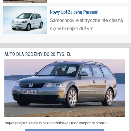
Model ten ma teraz bogatsze
Nowy Up! Za cenę Passata!
wyposażenie seryjne, można do niego dokupić więcej
Samochody elektryczne nie cieszą
elementów służących personalizacji wyglądu, ponadto
się w Europie dużym
up!a wyposażono również w rozbudowany sprzęt...
»
uznaniem.Mimo tego, coraz
większa liczba producentów decyduje się poszerzyć
swoją ofertę o tego rodzaju model. Bycie „eko” jest dziś
AUTO DLA RODZINY DO 20 TYS. ZŁ
na topie, posiadanie w ofercie pojazdu elektrycznego...
»
Najważniejsze zalety to bezpieczeństwo i ilość miejsca w środku.