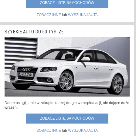
ZOBACZ LISTĘ SAMOCHODÓW
ZOBACZ INNE
lub
WYSZUKAJ AUTA
SZYBKIE AUTO DO 50 TYS. ZŁ
Dobre osiągi, tanie w zakupie, raczej drogie w eksploatacji, ale dające dużo
wrażeń.
ZOBACZ LISTĘ SAMOCHODÓW
ZOBACZ INNE
lub
WYSZUKAJ AUTA