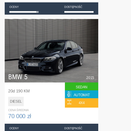
OCENY
DOSTĘPNOŚĆ
BMW 5
2015
SEDAN
20d 190 KM
AUTOMAT
DIESEL
4X4
CENA ŚREDNIA
70 000 zł
OCENY
DOSTĘPNOŚĆ