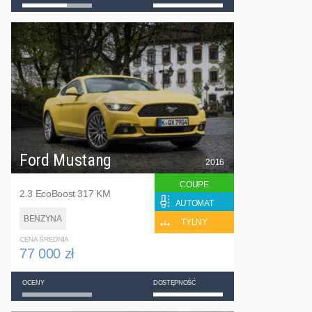
Ford Mustang
2016
COUPE
2.3 EcoBoost 317 KM
AUTOMAT
BENZYNA
TYLNY
CENA ŚREDNIA
77 000 zł
OCENY
DOSTĘPNOŚĆ