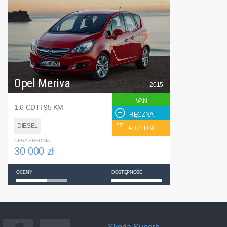
Opel Meriva
2015
VAN
1.6 CDTI 95 KM
RĘCZNA
DIESEL
PRZEDNI
CENA ŚREDNIA
30 000 zł
OCENY
DOSTĘPNOŚĆ