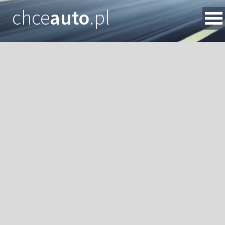
chce
auto
.pl