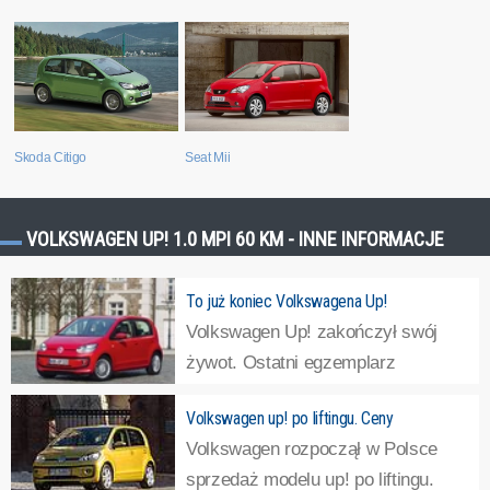
Skoda Citigo
Seat Mii
VOLKSWAGEN UP! 1.0 MPI 60 KM - INNE INFORMACJE
To już koniec Volkswagena Up!
Volkswagen Up! zakończył swój
żywot. Ostatni egzemplarz
wyjechał z fabryki w Bratysławie 10
Volkswagen up! po liftingu. Ceny
października. Od teraz najmniejszym i najtańszym
Volkswagen rozpoczął w Polsce
Volkswagenem będzie Polo za - uwaga - co najmniej 104
sprzedaż modelu up! po liftingu.
tys. zł!Bliźniacze modele Volkswagena Up! wyszły z...
»