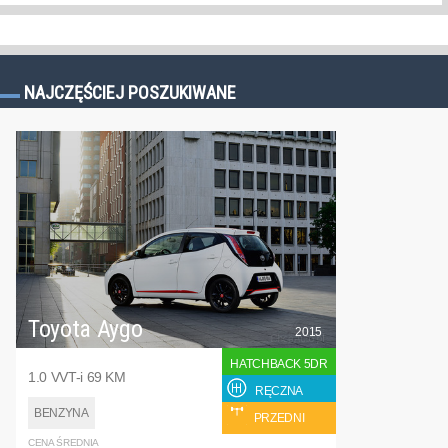
NAJCZĘŚCIEJ POSZUKIWANE
Toyota Aygo
2015
HATCHBACK 5DR
1.0 VVT-i 69 KM
RĘCZNA
BENZYNA
PRZEDNI
CENA ŚREDNIA