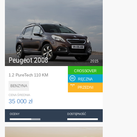
Peugeot 2008
2015
CROSSOVER
1.2 PureTech 110 KM
RĘCZNA
BENZYNA
PRZEDNI
CENA ŚREDNIA
35 000 zł
OCENY
DOSTĘPNOŚĆ