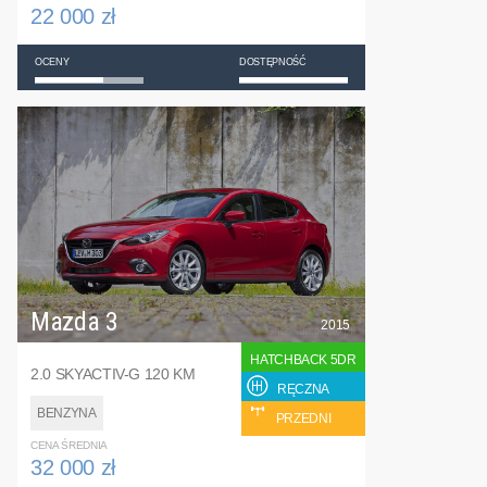
22 000 zł
OCENY
DOSTĘPNOŚĆ
Mazda 3
2015
HATCHBACK 5DR
2.0 SKYACTIV-G 120 KM
RĘCZNA
BENZYNA
PRZEDNI
CENA ŚREDNIA
32 000 zł