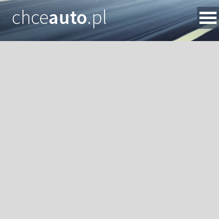
chce
auto
.pl