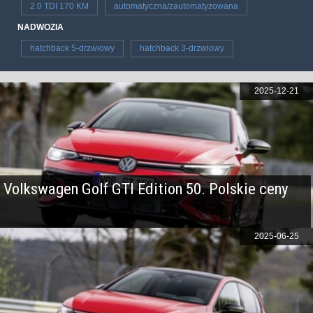
2.0 TDI 170 KM
automatyczna/zautomatyzowana
NADWOZIA
hatchback 5-drzwiowy
hatchback 3-drzwiowy
2025-12-21
Volkswagen Golf GTI Edition 50. Polskie ceny
2025-06-25