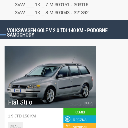
3VW ___ 1K _ 7 M 300151 - 303116
3VW ___ 1K _ 8 M 300043 - 321362
VOLKSWAGEN GOLF V 2.0 TDI 140 KM - PODOBNE
SAMOCHODY
Fiat Stilo
2007
KOMBI
1.9 JTD 150 KM
RĘCZNA
DIESEL
PRZEDNI