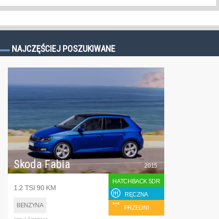
NAJCZĘŚCIEJ POSZUKIWANE
Skoda Fabia
2015
HATCHBACK 5DR
1.2 TSI 90 KM
RĘCZNA
BENZYNA
PRZEDNI