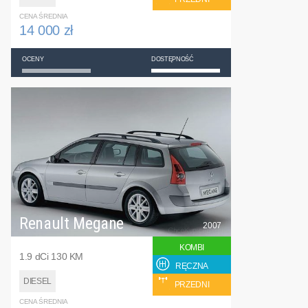
CENA ŚREDNIA
14 000 zł
OCENY
DOSTĘPNOŚĆ
Renault Megane
2007
KOMBI
1.9 dCi 130 KM
RĘCZNA
DIESEL
PRZEDNI
CENA ŚREDNIA