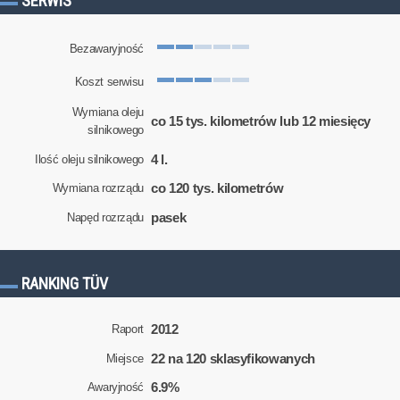
SERWIS
Bezawaryjność
Koszt serwisu
Wymiana oleju
co 15 tys. kilometrów lub 12 miesięcy
silnikowego
4 l.
Ilość oleju silnikowego
co 120 tys. kilometrów
Wymiana rozrządu
pasek
Napęd rozrządu
RANKING TÜV
2012
Raport
22 na 120 sklasyfikowanych
Miejsce
6.9%
Awaryjność