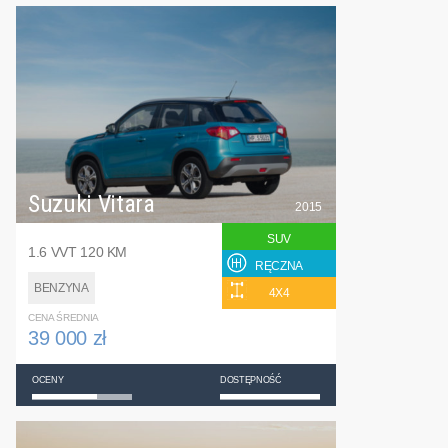
Suzuki Vitara
2015
SUV
1.6 VVT 120 KM
RĘCZNA
BENZYNA
4X4
CENA ŚREDNIA
39 000 zł
OCENY
DOSTĘPNOŚĆ