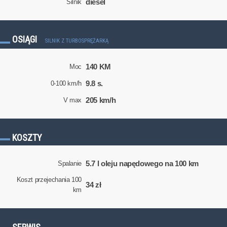
diesel
Silnik
OSIĄGI
SILNIK Z TURBOSPRĘŻARKĄ
140 KM
Moc
9.8 s.
0-100 km/h
205 km/h
V max
KOSZTY
5.7 l oleju napędowego na 100 km
Spalanie
Koszt przejechania 100
34 zł
km