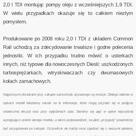
2,0 l TDI montując pompy oleju z wcześniejszych 1,9 TDI.
W wielu przypadkach okazuje się to całkiem niezłym
pomysłem.
Produkowane po 2008 roku 2,0 l TDI z układem Common
Rail uchodzą za zdecydowanie trwalsze i godne polecenia
jednostki. W ich przypadku trudno mówić o usterkach
innych, niż typowe dla nowoczesnych Diesli: uszkodzonych
turbosprężarkach, wtryskiwaczach czy dwumasowych
kołach zamachowych.
Najgorszymi doradcami przy zakupie samochodu używanego są emocje. Dlatego właśnie w
opisach modeli kładziemy nacisk na te informacje, które mogą przydać się w podjęciu
ostatecznej decyzji oraz przy oględzinach auta. Staramy się ująć w opisie najczęściej
występujące usterki danego modelu, a także podpowiedzieć, na jakie „przygody” powinniśmy
być przygotowani po zakupie. Oczywiście nie każdy musi zgadzać się z naszymi opiniami,