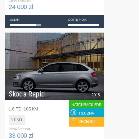
CENA ŚREDNIA
24 000 zł
OCENY
DOSTĘPNOŚĆ
Skoda Rapid
2015
HATCHBACK 5DR
1.6 TDI 105 KM
RĘCZNA
DIESEL
PRZEDNI
CENA ŚREDNIA
33 000 zł