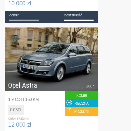
10 000 zł
OCENY
DOSTĘPNOŚĆ
Opel Astra
2007
KOMBI
1.9 CDTI 150 KM
RĘCZNA
DIESEL
PRZEDNI
CENA ŚREDNIA
12 000 zł