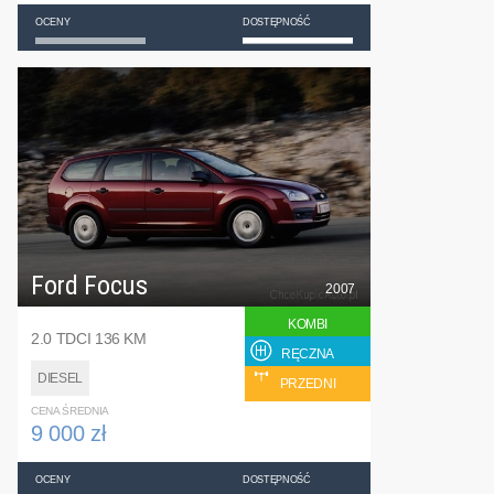
OCENY
DOSTĘPNOŚĆ
Ford Focus
2007
KOMBI
2.0 TDCI 136 KM
RĘCZNA
DIESEL
PRZEDNI
CENA ŚREDNIA
9 000 zł
OCENY
DOSTĘPNOŚĆ