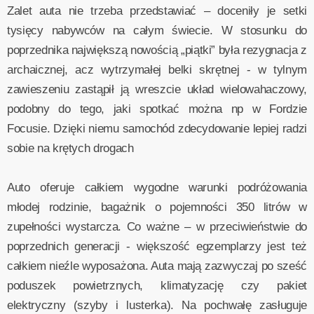
Zalet auta nie trzeba przedstawiać – doceniły je setki
tysięcy nabywców na całym świecie. W stosunku do
poprzednika największą nowością „piątki” była rezygnacja z
archaicznej, acz wytrzymałej belki skrętnej - w tylnym
zawieszeniu zastąpił ją wreszcie układ wielowahaczowy,
podobny do tego, jaki spotkać można np w Fordzie
Focusie. Dzięki niemu samochód zdecydowanie lepiej radzi
sobie na krętych drogach
Auto oferuje całkiem wygodne warunki podróżowania
młodej rodzinie, bagażnik o pojemności 350 litrów w
zupełności wystarcza. Co ważne – w przeciwieństwie do
poprzednich generacji - większość egzemplarzy jest też
całkiem nieźle wyposażona. Auta mają zazwyczaj po sześć
poduszek powietrznych, klimatyzację czy pakiet
elektryczny (szyby i lusterka). Na pochwałę zasługuje