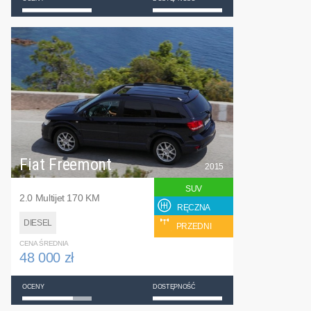
Fiat Freemont
2015
SUV
2.0 Multijet 170 KM
RĘCZNA
DIESEL
PRZEDNI
CENA ŚREDNIA
48 000 zł
OCENY
DOSTĘPNOŚĆ