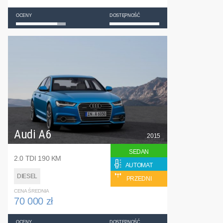
OCENY
DOSTĘPNOŚĆ
Audi A6
2015
SEDAN
2.0 TDI 190 KM
AUTOMAT
DIESEL
PRZEDNI
CENA ŚREDNIA
70 000 zł
OCENY
DOSTĘPNOŚĆ