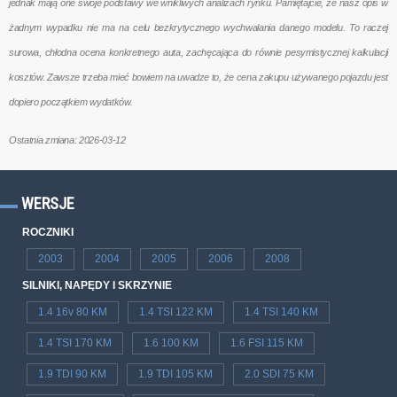
jednak mają one swoje podstawy we wnikliwych analizach rynku. Pamiętajcie, że nasz opis w
żadnym wypadku nie ma na celu bezkrytycznego wychwalania danego modelu. To raczej
surowa, chłodna ocena konkretnego auta, zachęcająca do równie pesymistycznej kalkulacji
kosztów. Zawsze trzeba mieć bowiem na uwadze to, że cena zakupu używanego pojazdu jest
dopiero początkiem wydatków.
Ostatnia zmiana: 2026-03-12
WERSJE
ROCZNIKI
2003
2004
2005
2006
2008
SILNIKI, NAPĘDY I SKRZYNIE
1.4 16v 80 KM
1.4 TSI 122 KM
1.4 TSI 140 KM
1.4 TSI 170 KM
1.6 100 KM
1.6 FSI 115 KM
1.9 TDI 90 KM
1.9 TDI 105 KM
2.0 SDI 75 KM