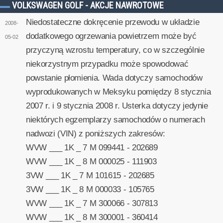
VOLKSWAGEN GOLF - AKCJE NAWROTOWE
Niedostateczne dokręcenie przewodu w układzie
2008-
dodatkowego ogrzewania powietrzem może być
05-02
przyczyną wzrostu temperatury, co w szczególnie
niekorzystnym przypadku może spowodować
powstanie płomienia. Wada dotyczy samochodów
wyprodukowanych w Meksyku pomiędzy 8 stycznia
2007 r. i 9 stycznia 2008 r. Usterka dotyczy jedynie
niektórych egzemplarzy samochodów o numerach
nadwozi (VIN) z poniższych zakresów:
WVW ___ 1K _ 7 M 099441 - 202689
WVW ___ 1K _ 8 M 000025 - 111903
3VW ___ 1K _ 7 M 101615 - 202685
3VW ___ 1K _ 8 M 000033 - 105765
WVW ___ 1K _ 7 M 300066 - 307813
WVW ___ 1K _ 8 M 300001 - 360414