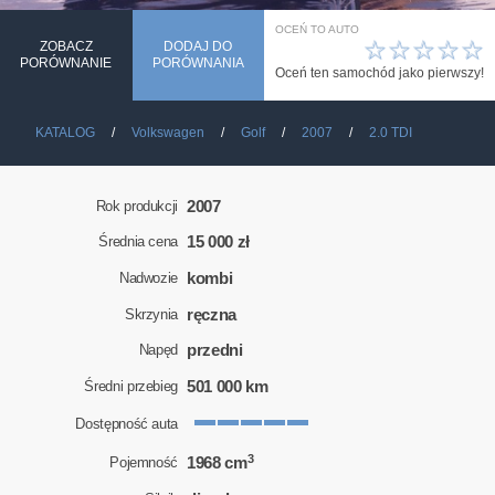
OCEŃ TO AUTO
☆
☆
☆
☆
☆
ZOBACZ
DODAJ DO
PORÓWNANIE
PORÓWNANIA
Oceń ten samochód jako pierwszy!
KATALOG
Volkswagen
Golf
2007
2.0 TDI
2007
Rok produkcji
15 000 zł
Średnia cena
kombi
Nadwozie
ręczna
Skrzynia
przedni
Napęd
501 000 km
Średni przebieg
Dostępność auta
3
1968 cm
Pojemność