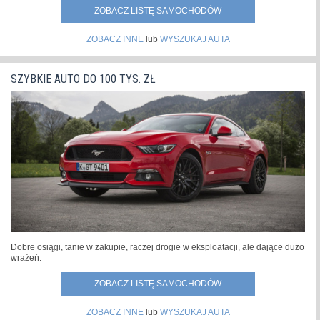
ZOBACZ LISTĘ SAMOCHODÓW
ZOBACZ INNE
lub
WYSZUKAJ AUTA
SZYBKIE AUTO DO 100 TYS. ZŁ
Dobre osiągi, tanie w zakupie, raczej drogie w eksploatacji, ale dające dużo
wrażeń.
ZOBACZ LISTĘ SAMOCHODÓW
ZOBACZ INNE
lub
WYSZUKAJ AUTA