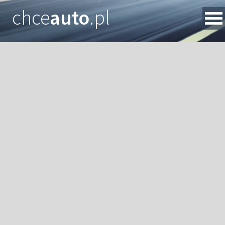
chce
auto
.pl