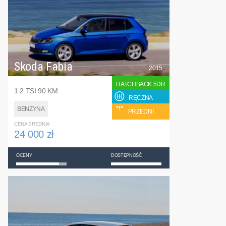
Skoda Fabia
2015
HATCHBACK 5DR
1.2 TSI 90 KM
RĘCZNA
BENZYNA
PRZEDNI
CENA ŚREDNIA
24 000 zł
OCENY
DOSTĘPNOŚĆ