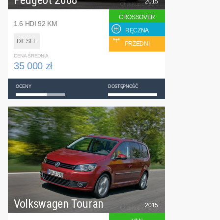
2015
CROSSOVER
1.6 HDI 92 KM
RĘCZNA
DIESEL
PRZEDNI
CENA ŚREDNIA
35 000 zł
OCENY
DOSTĘPNOŚĆ
Volkswagen Touran
2015