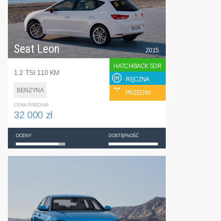
Seat Leon
2015
HATCHBACK 5DR
1.2 TSI 110 KM
RĘCZNA
BENZYNA
PRZEDNI
CENA ŚREDNIA
32 000 zł
OCENY
DOSTĘPNOŚĆ