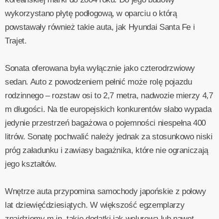
wykorzystano płytę podłogową, w oparciu o którą
powstawały również takie auta, jak Hyundai Santa Fe i
Trajet.
Sonata oferowana była wyłącznie jako czterodrzwiowy
sedan. Auto z powodzeniem pełnić może rolę pojazdu
rodzinnego – rozstaw osi to 2,7 metra, nadwozie mierzy 4,7
m długości. Na tle europejskich konkurentów słabo wypada
jedynie przestrzeń bagażowa o pojemności niespełna 400
litrów. Sonatę pochwalić należy jednak za stosunkowo niski
próg załadunku i zawiasy bagażnika, które nie ograniczają
jego kształtów.
Wnętrze auta przypomina samochody japońskie z połowy
lat dziewięćdziesiątych. W większość egzemplarzy
znajdziemy m.in. takie dodatki jak welurową lub nawet