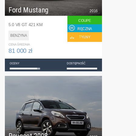
Ford Mustang
2016
COUPE
5.0 V8 GT 421 KM
RĘCZNA
BENZYNA
TYLNY
CENA ŚREDNIA
81 000 zł
OCENY
DOSTĘPNOŚĆ
Peugeot 2008