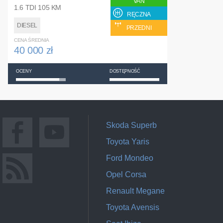
VAN
1.6 TDI 105 KM
RĘCZNA
DIESEL
PRZEDNI
CENA ŚREDNIA
40 000 zł
OCENY
DOSTĘPNOŚĆ
Skoda Superb
Toyota Yaris
Ford Mondeo
Opel Corsa
Renault Megane
Toyota Avensis