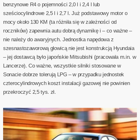
benzynowe R4 o pojemności 2,0 l i 2,4 l lub
sześciocylindrowe 2,5 l i 2,7 l. Już podstawowy motor o
mocy około 130 KM (ta różniła się w zależności od
roczników) zapewnia autu dobrą dynamikę i – co ważne –
nie należy do awaryjnych. Jednostka napędowa z
szesnastozaworową głowicą nie jest konstrukcją Hyundaia
– jej dostawcą było japońskie Mitsubishi (pracowała m.in. w
Lancerze). Co ważne, wszystkie silniki stosowane w
Sonacie dobrze tolerują LPG – w przypadku jednostek
czterocylindrowych koszt instalacji gazowej nie powinien
przekroczyć 2,5 tys. zł.