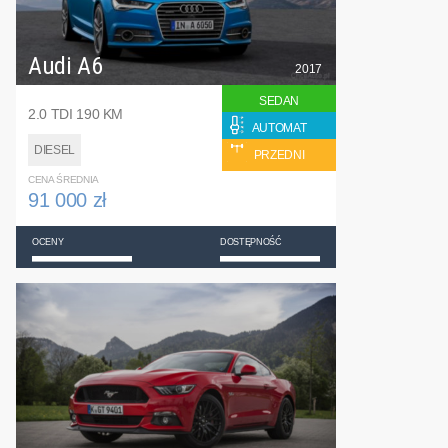
Audi A6
2017
SEDAN
2.0 TDI 190 KM
AUTOMAT
DIESEL
PRZEDNI
CENA ŚREDNIA
91 000 zł
OCENY
DOSTĘPNOŚĆ