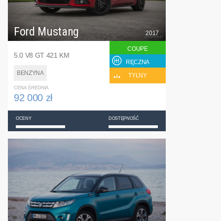
Ford Mustang
2017
COUPE
5.0 V8 GT 421 KM
RĘCZNA
BENZYNA
TYLNY
CENA ŚREDNIA
92 000 zł
OCENY
DOSTĘPNOŚĆ