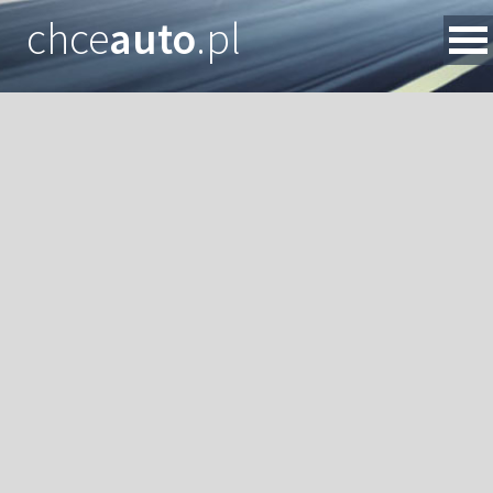
chce
auto
.pl