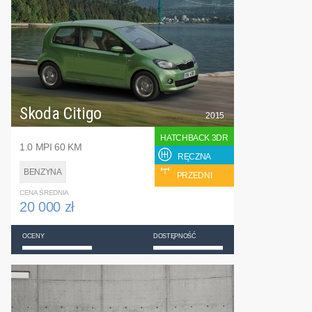
Skoda Citigo
2015
HATCHBACK 3DR
1.0 MPI 60 KM
RĘCZNA
BENZYNA
PRZEDNI
CENA ŚREDNIA
20 000 zł
OCENY
DOSTĘPNOŚĆ