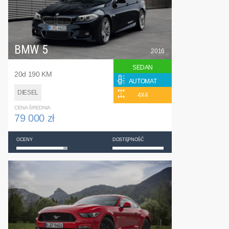
BMW 5
2016
SEDAN
20d 190 KM
AUTOMAT
DIESEL
4X4
CENA ŚREDNIA
79 000 zł
OCENY
DOSTĘPNOŚĆ