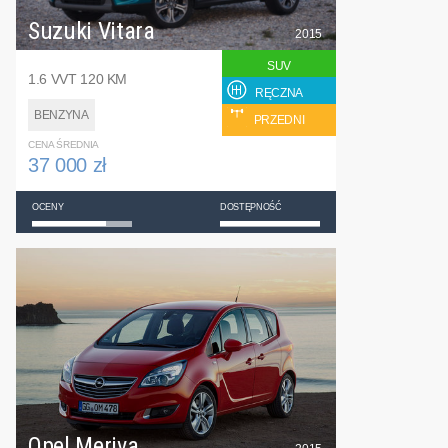
Suzuki Vitara
2015
SUV
1.6 VVT 120 KM
RĘCZNA
BENZYNA
PRZEDNI
CENA ŚREDNIA
37 000 zł
OCENY
DOSTĘPNOŚĆ
Opel Meriva