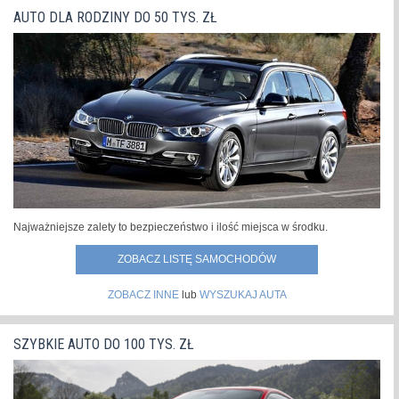
TS Kombi z napędem 2.0 Hybrid w wersji GR SPORT i z
normę CAFE, musiała się...
»
AUTO DLA RODZINY DO 50 TYS. ZŁ
wyjątkowym lakierem Super Green była 100-tysięcznym
hybrydowym egzemplarzem tego modelu sprzedanym w
Polsce. Jubileuszowe auto trafiło do osoby prywatnej.
Corolla jest najpopularniejszym...
»
Najważniejsze zalety to bezpieczeństwo i ilość miejsca w środku.
ZOBACZ LISTĘ SAMOCHODÓW
ZOBACZ INNE
lub
WYSZUKAJ AUTA
SZYBKIE AUTO DO 100 TYS. ZŁ