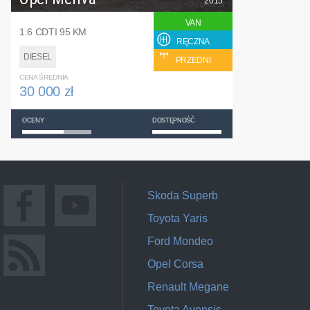
2015
VAN
1.6 CDTI 95 KM
RĘCZNA
DIESEL
PRZEDNI
CENA ŚREDNIA
30 000 zł
OCENY
DOSTĘPNOŚĆ
Skoda Superb
Toyota Yaris
Ford Mondeo
Opel Corsa
Renault Megane
Toyota Avensis