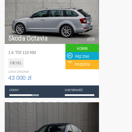
Skoda Octavia
2016
KOMBI
1.6 TDI 110 KM
RĘCZNA
DIESEL
PRZEDNI
CENA ŚREDNIA
43 000 zł
OCENY
DOSTĘPNOŚĆ