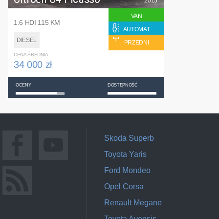
2015
VAN
1.6 HDI 115 KM
AUTOMAT
DIESEL
PRZEDNI
CENA ŚREDNIA
34 000 zł
OCENY
DOSTĘPNOŚĆ
Skoda Superb
Toyota Yaris
Ford Mondeo
Opel Corsa
Renault Megane
Toyota Avensis