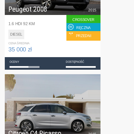
Peugeot 2008
2015
CROSSOVER
1.6 HDI 92 KM
RĘCZNA
DIESEL
PRZEDNI
CENA ŚREDNIA
35 000 zł
OCENY
DOSTĘPNOŚĆ
Citroen C4 Picasso