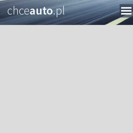
chce
auto
.pl