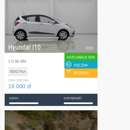
Hyundai i10
2015
HATCHBACK 5DR
1.0 66 KM
RĘCZNA
BENZYNA
PRZEDNI
CENA ŚREDNIA
18 000 zł
OCENY
DOSTĘPNOŚĆ