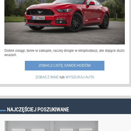
Dobre osiągi, tanie w zakupie, raczej drogie w eksploatacji, ale dające dużo
wrażeń.
ZOBACZ LISTĘ SAMOCHODÓW
ZOBACZ INNE
lub
WYSZUKAJ AUTA
NAJCZĘŚCIEJ POSZUKIWANE