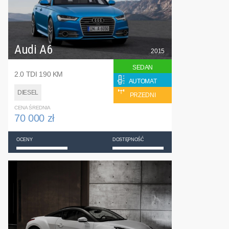
Audi A6
2015
SEDAN
2.0 TDI 190 KM
AUTOMAT
DIESEL
PRZEDNI
CENA ŚREDNIA
70 000 zł
OCENY
DOSTĘPNOŚĆ