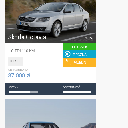
Skoda Octavia
2015
LIFTBACK
1.6 TDI 110 KM
RĘCZNA
DIESEL
PRZEDNI
CENA ŚREDNIA
37 000 zł
OCENY
DOSTĘPNOŚĆ