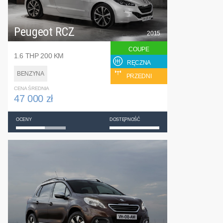
Peugeot RCZ
2015
COUPE
1.6 THP 200 KM
RĘCZNA
BENZYNA
PRZEDNI
CENA ŚREDNIA
47 000 zł
OCENY
DOSTĘPNOŚĆ