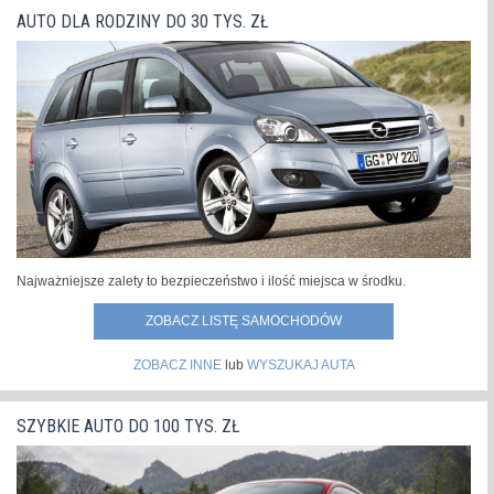
TS Kombi z napędem 2.0 Hybrid w wersji GR SPORT i z
normę CAFE, musiała się...
»
AUTO DLA RODZINY DO 30 TYS. ZŁ
wyjątkowym lakierem Super Green była 100-tysięcznym
hybrydowym egzemplarzem tego modelu sprzedanym w
Polsce. Jubileuszowe auto trafiło do osoby prywatnej.
Corolla jest najpopularniejszym...
»
Najważniejsze zalety to bezpieczeństwo i ilość miejsca w środku.
ZOBACZ LISTĘ SAMOCHODÓW
ZOBACZ INNE
lub
WYSZUKAJ AUTA
SZYBKIE AUTO DO 100 TYS. ZŁ