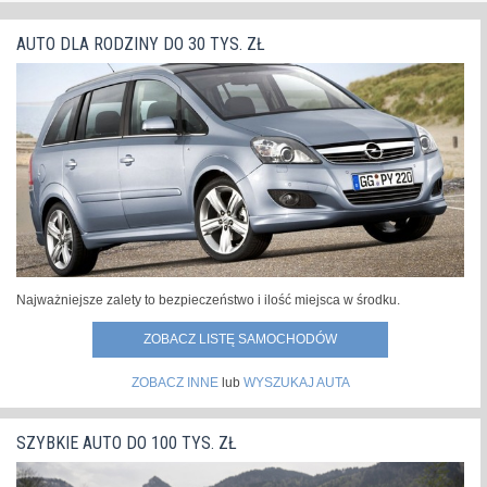
Oczywiście najwięcej zmian odnajdziemy z przodu
pojazdu - zmieniono zderzak, kształt reflektorów, pojawiły
AUTO DLA RODZINY DO 30 TYS. ZŁ
się światła do jazdy dziennej. Również z tyłu...
»
Najważniejsze zalety to bezpieczeństwo i ilość miejsca w środku.
ZOBACZ LISTĘ SAMOCHODÓW
ZOBACZ INNE
lub
WYSZUKAJ AUTA
SZYBKIE AUTO DO 100 TYS. ZŁ