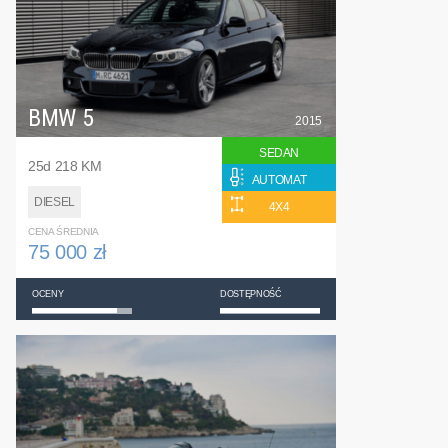
BMW 5
2015
SEDAN
25d 218 KM
AUTOMAT
DIESEL
4X4
CENA ŚREDNIA
75 000 zł
OCENY
DOSTĘPNOŚĆ