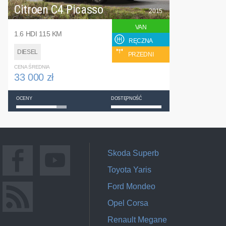
Citroen C4 Picasso
2015
VAN
1.6 HDI 115 KM
RĘCZNA
DIESEL
PRZEDNI
CENA ŚREDNIA
33 000 zł
OCENY
DOSTĘPNOŚĆ
Skoda Superb
Toyota Yaris
Ford Mondeo
Opel Corsa
Renault Megane