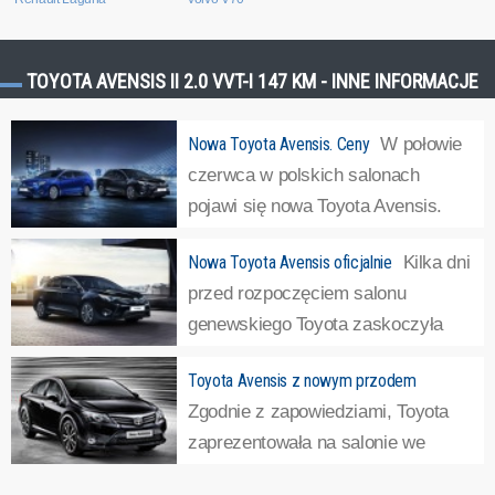
TOYOTA AVENSIS II 2.0 VVT-I 147 KM - INNE INFORMACJE
Nowa Toyota Avensis. Ceny
W połowie
czerwca w polskich salonach
pojawi się nowa Toyota Avensis.
Poznaliśmy ceny tego pojazdu.
Nowa Toyota Avensis oficjalnie
Kilka dni
Dobra wiadomość jest taka, że ceny flagowej Toyoty nie
przed rozpoczęciem salonu
wzrosły, za to podniósł się poziom wyposażenia
genewskiego Toyota zaskoczyła
poszczególnych wersji. Cennik nowego Avensisa...
»
wszystkich zapowiadając premierę
Toyota Avensis z nowym przodem
Avensis nowej generacji. Co prawda obecna wersja tego
Zgodnie z zapowiedziami, Toyota
pojazdu debiutowała pod koniec 2008 roku, jednak
zaprezentowała na salonie we
wcześniej brak było informacji o prezentacji...
»
Frankfurcie Avensisa po liftingu.