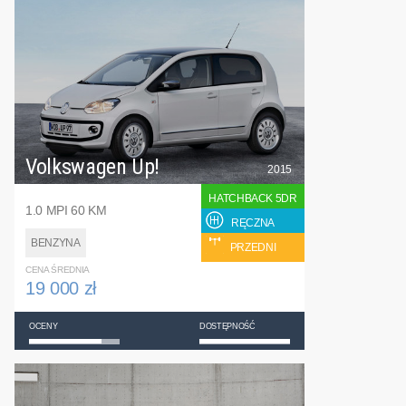
Volkswagen Up!
2015
HATCHBACK 5DR
1.0 MPI 60 KM
RĘCZNA
BENZYNA
PRZEDNI
CENA ŚREDNIA
19 000 zł
OCENY
DOSTĘPNOŚĆ