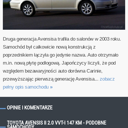
Druga generacja Avensisa trafiła do salonów w 2003 roku.
Samochód był całkowicie nową konstrukcją z
poprzednikiem łączyła go jedynie nazwa. Auto otrzymało
m.in. nową płytę podłogową. Japończycy liczyli, że pod
względem bezawaryjności auto dorówna Carinie,
przewyższając pierwszą generację Avensisa...
zobacz
pełny opis samochodu
»
OPINIE I KOMENTARZE
TOYOTA AVENSIS II 2.0 VVT-I 147 KM - PODOBNE
SAMOCHODY