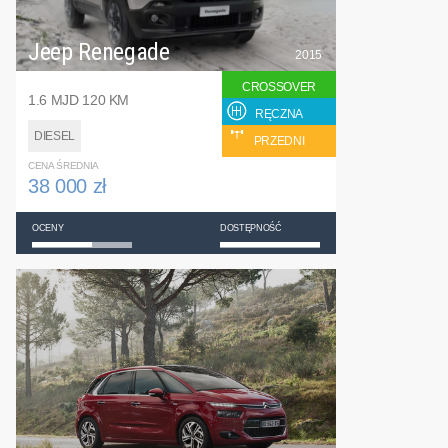
Jeep Renegade
2015
CROSSOVER
1.6 MJD 120 KM
RĘCZNA
DIESEL
PRZEDNI
CENA ŚREDNIA
38 000 zł
OCENY
DOSTĘPNOŚĆ