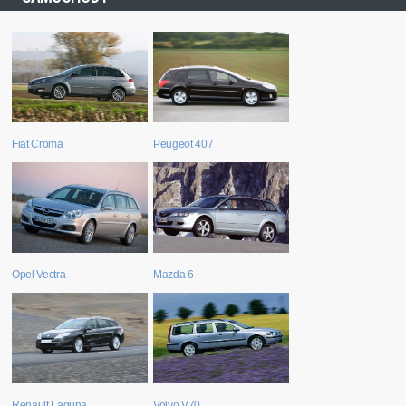
Fiat Croma
Peugeot 407
Opel Vectra
Mazda 6
Renault Laguna
Volvo V70