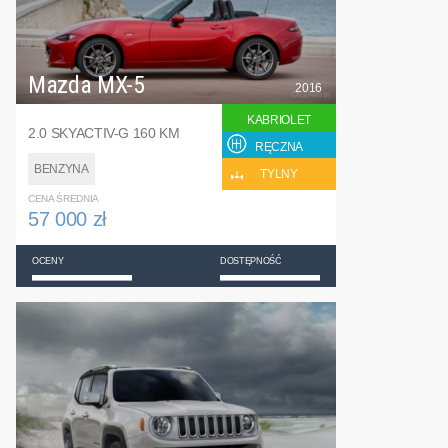
Mazda MX-5
2016
KABRIOLET
2.0 SKYACTIV-G 160 KM
RĘCZNA
BENZYNA
TYLNY
CENA ŚREDNIA
57 000 zł
OCENY
DOSTĘPNOŚĆ