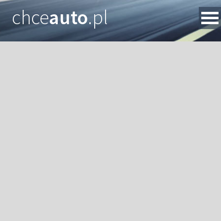
chce
auto
.pl