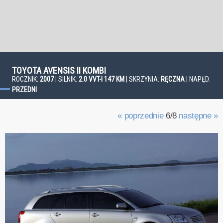
TOYOTA AVENSIS II KOMBI
ROCZNIK:
2007
| SILNIK:
2.0 VVT-I 147 KM
| SKRZYNIA:
RĘCZNA
| NAPĘD:
PRZEDNI
« poprzednie
6/8
następne »