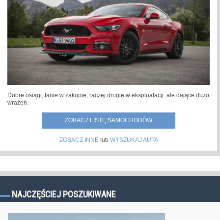
Dobre osiągi, tanie w zakupie, raczej drogie w eksploatacji, ale dające dużo
wrażeń.
ZOBACZ LISTĘ SAMOCHODÓW
ZOBACZ INNE
lub
WYSZUKAJ AUTA
NAJCZĘŚCIEJ POSZUKIWANE