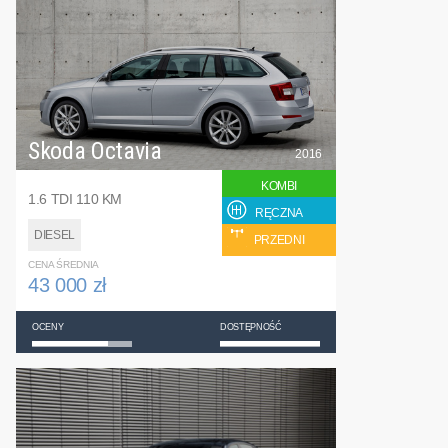
Skoda Octavia
2016
KOMBI
1.6 TDI 110 KM
RĘCZNA
DIESEL
PRZEDNI
CENA ŚREDNIA
43 000 zł
OCENY
DOSTĘPNOŚĆ