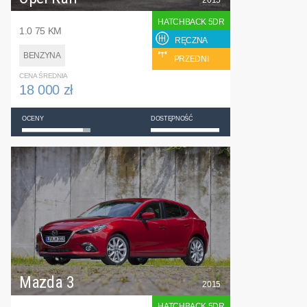
2015
HATCHBACK 5DR
1.0 75 KM
RĘCZNA
BENZYNA
PRZEDNI
CENA ŚREDNIA
18 000 zł
OCENY
DOSTĘPNOŚĆ
Mazda 3
2015
HATCHBACK 5DR