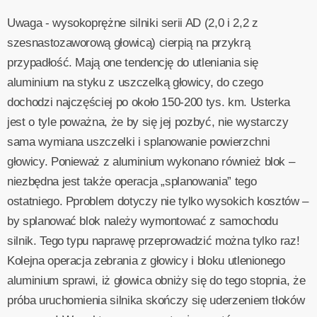
Uwaga - wysokoprężne silniki serii AD (2,0 i 2,2 z
szesnastozaworową głowicą) cierpią na przykrą
przypadłość. Mają one tendencję do utleniania się
aluminium na styku z uszczelką głowicy, do czego
dochodzi najczęściej po około 150-200 tys. km. Usterka
jest o tyle poważna, że by się jej pozbyć, nie wystarczy
sama wymiana uszczelki i splanowanie powierzchni
głowicy. Ponieważ z aluminium wykonano również blok –
niezbędna jest także operacja „splanowania” tego
ostatniego. Pproblem dotyczy nie tylko wysokich kosztów –
by splanować blok należy wymontować z samochodu
silnik. Tego typu naprawę przeprowadzić można tylko raz!
Kolejna operacja zebrania z głowicy i bloku utlenionego
aluminium sprawi, iż głowica obniży się do tego stopnia, że
próba uruchomienia silnika skończy się uderzeniem tłoków