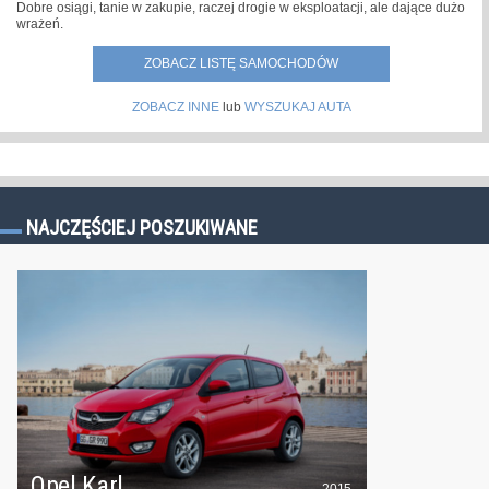
Dobre osiągi, tanie w zakupie, raczej drogie w eksploatacji, ale dające dużo
wrażeń.
ZOBACZ LISTĘ SAMOCHODÓW
ZOBACZ INNE
lub
WYSZUKAJ AUTA
NAJCZĘŚCIEJ POSZUKIWANE
Opel Karl