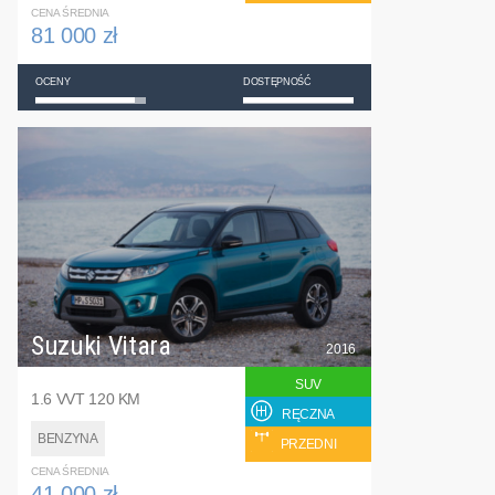
CENA ŚREDNIA
81 000 zł
OCENY
DOSTĘPNOŚĆ
Suzuki Vitara
2016
SUV
1.6 VVT 120 KM
RĘCZNA
BENZYNA
PRZEDNI
CENA ŚREDNIA
41 000 zł