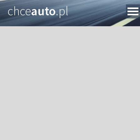
chce
auto
.pl