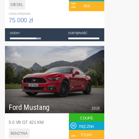
DIESEL
4X4
CENA ŚREDNIA
75 000 zł
OCENY
DOSTĘPNOŚĆ
Ford Mustang
2016
COUPE
5.0 V8 GT 421 KM
RĘCZNA
BENZYNA
TYLNY