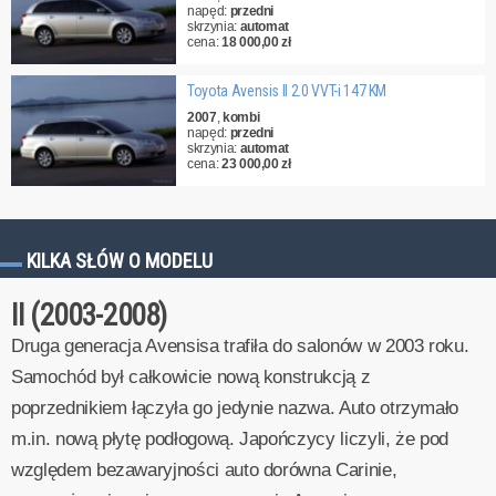
napęd:
przedni
skrzynia:
automat
cena:
18 000,00 zł
Toyota Avensis II 2.0 VVT-i 147 KM
2007
,
kombi
napęd:
przedni
skrzynia:
automat
cena:
23 000,00 zł
KILKA SŁÓW O MODELU
II (2003-2008)
Druga generacja Avensisa trafiła do salonów w 2003 roku.
Samochód był całkowicie nową konstrukcją z
poprzednikiem łączyła go jedynie nazwa. Auto otrzymało
m.in. nową płytę podłogową. Japończycy liczyli, że pod
względem bezawaryjności auto dorówna Carinie,