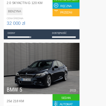
2.0 SKYACTIV-G 120 KM
RĘCZNA
BENZYNA
PRZEDNI
CENA ŚREDNIA
32 000 zł
OCENY
DOSTĘPNOŚĆ
BMW 5
2015
SEDAN
25d 218 KM
AUTOMAT