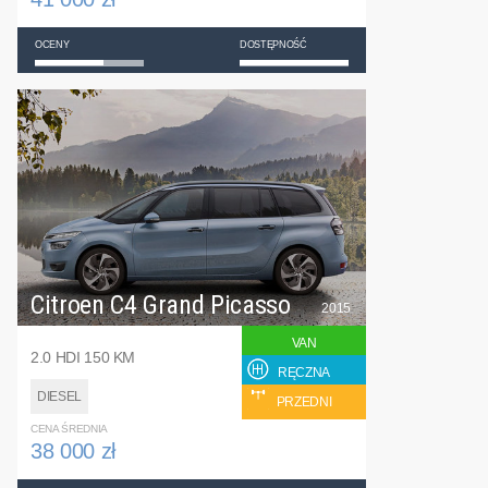
OCENY
DOSTĘPNOŚĆ
Citroen C4 Grand Picasso
2015
VAN
2.0 HDI 150 KM
RĘCZNA
DIESEL
PRZEDNI
CENA ŚREDNIA
38 000 zł