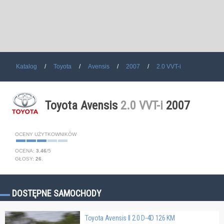
Katalog
Toyota
Avensis
2007
2.0 VVT-i
Toyota Avensis
2.0 VVT-i
2007
OCENY UŻYTKOWNIKÓW
OCENA:
3.46
/
5
GŁOSY:
26
.
DOSTĘPNE SAMOCHODY
Toyota Avensis II 2.0 D-4D 126 KM