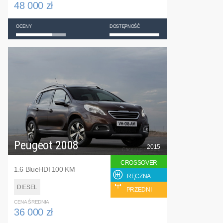
48 000 zł
OCENY
DOSTĘPNOŚĆ
Peugeot 2008
2015
CROSSOVER
1.6 BlueHDI 100 KM
RĘCZNA
DIESEL
PRZEDNI
CENA ŚREDNIA
36 000 zł