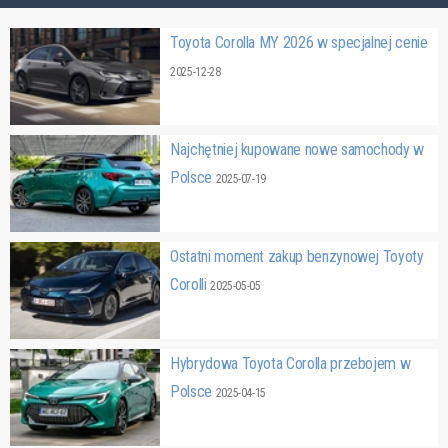
Toyota Corolla MY 2026 w specjalnej cenie
2025-12-28
Najchętniej kupowane nowe samochody w
Polsce
2025-07-19
Ostatni moment zakup benzynowej Toyoty
Corolli
2025-05-05
Hybrydowa Toyota Corolla przebojem w
Polsce
2025-04-15