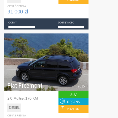
CENA ŚREDNIA
91 000 zł
OCENY
DOSTĘPNOŚĆ
Fiat Freemont
2015
SUV
2.0 Multijet 170 KM
RĘCZNA
DIESEL
PRZEDNI
CENA ŚREDNIA