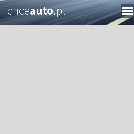
chce
auto
.pl