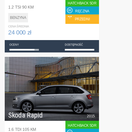
HATCHBACK 5DR
1.2 TSI 90 KM
RĘCZNA
BENZYNA
PRZEDNI
CENA ŚREDNIA
24 000 zł
OCENY
DOSTĘPNOŚĆ
Skoda Rapid
2015
HATCHBACK 5DR
1.6 TDI 105 KM