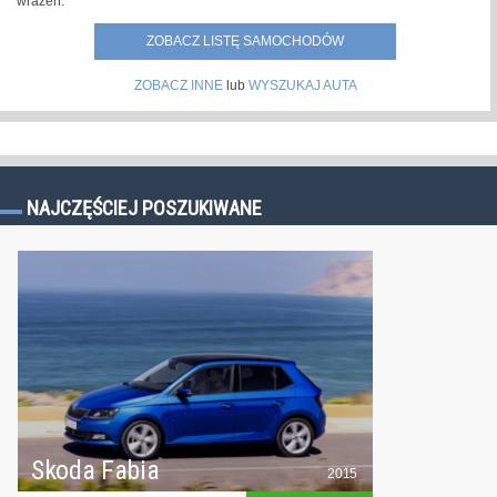
wrażeń.
ZOBACZ LISTĘ SAMOCHODÓW
ZOBACZ INNE
lub
WYSZUKAJ AUTA
NAJCZĘŚCIEJ POSZUKIWANE
Skoda Fabia
2015