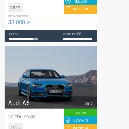
RĘCZNA
DIESEL
PRZEDNI
CENA ŚREDNIA
33 000 zł
OCENY
DOSTĘPNOŚĆ
Audi A6
2017
SEDAN
2.0 TDI 190 KM
AUTOMAT
DIESEL
PRZEDNI