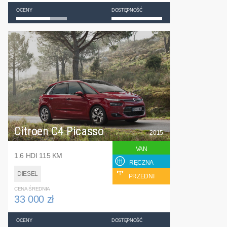
OCENY
DOSTĘPNOŚĆ
Citroen C4 Picasso
2015
VAN
1.6 HDI 115 KM
RĘCZNA
DIESEL
PRZEDNI
CENA ŚREDNIA
33 000 zł
OCENY
DOSTĘPNOŚĆ