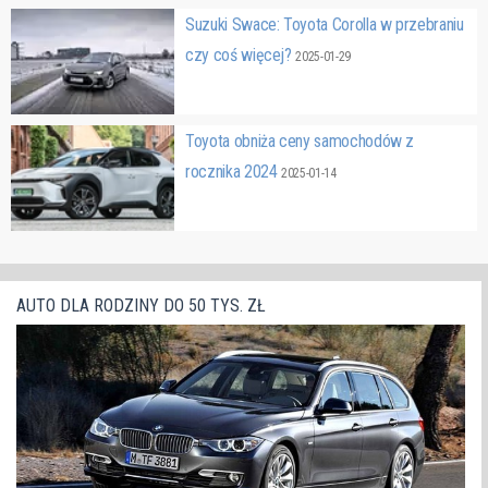
Suzuki Swace: Toyota Corolla w przebraniu
czy coś więcej?
2025-01-29
Toyota obniża ceny samochodów z
rocznika 2024
2025-01-14
AUTO DLA RODZINY DO 50 TYS. ZŁ