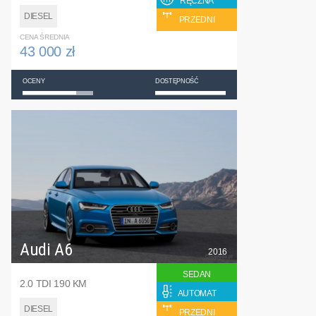
RĘCZNA
DIESEL
PRZEDNI
CENA ŚREDNIA
43 000 zł
OCENY
DOSTĘPNOŚĆ
Audi A6
2016
SEDAN
2.0 TDI 190 KM
AUTOMAT
DIESEL
PRZEDNI